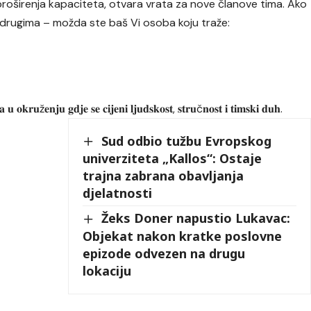
roširenja kapaciteta, otvara vrata za nove članove tima. Ako
 drugima – možda ste baš Vi osoba koju traže:
𝐚 𝐮 𝐨𝐤𝐫𝐮ž𝐞𝐧𝐣𝐮 𝐠𝐝𝐣𝐞 𝐬𝐞 𝐜𝐢𝐣𝐞𝐧𝐢 𝐥𝐣𝐮𝐝𝐬𝐤𝐨𝐬𝐭, 𝐬𝐭𝐫𝐮č𝐧𝐨𝐬𝐭 𝐢 𝐭𝐢𝐦𝐬𝐤𝐢 𝐝𝐮𝐡.
Sud odbio tužbu Evropskog
univerziteta „Kallos“: Ostaje
trajna zabrana obavljanja
djelatnosti
Žeks Doner napustio Lukavac:
Objekat nakon kratke poslovne
epizode odvezen na drugu
lokaciju