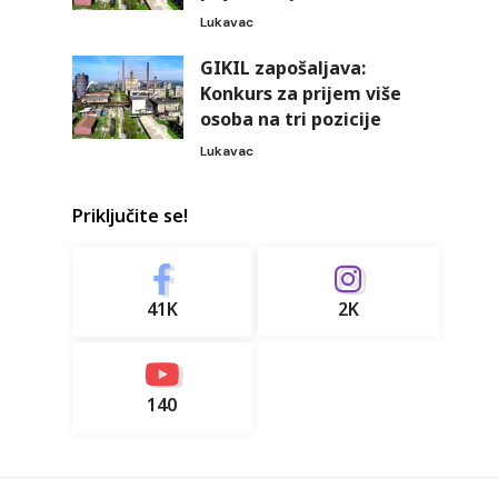
Lukavac
GIKIL zapošaljava:
Konkurs za prijem više
osoba na tri pozicije
Lukavac
Priključite se!
41K
2K
140