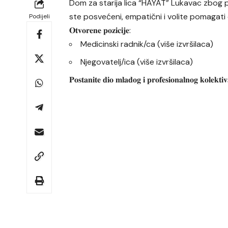
Dom za starija lica “HAYAT” Lukavac zbog p
ste posvećeni, empatični i volite pomagati
Podijeli
𝐎𝐭𝐯𝐨𝐫𝐞𝐧𝐞 𝐩𝐨𝐳𝐢𝐜𝐢𝐣𝐞:
Medicinski radnik/ca (više izvršilaca)
Njegovatelj/ica (više izvršilaca)
𝐏𝐨𝐬𝐭𝐚𝐧𝐢𝐭𝐞 𝐝𝐢𝐨 𝐦𝐥𝐚𝐝𝐨𝐠 𝐢 𝐩𝐫𝐨𝐟𝐞𝐬𝐢𝐨𝐧𝐚𝐥𝐧𝐨𝐠 𝐤𝐨𝐥𝐞𝐤𝐭𝐢