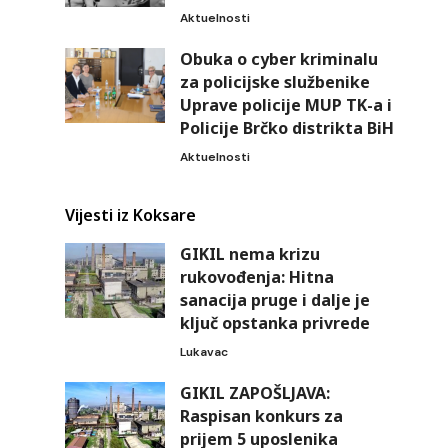
Aktuelnosti
Obuka o cyber kriminalu
za policijske službenike
Uprave policije MUP TK-a i
Policije Brčko distrikta BiH
Aktuelnosti
Vijesti iz Koksare
GIKIL nema krizu
rukovođenja: Hitna
sanacija pruge i dalje je
ključ opstanka privrede
Lukavac
GIKIL ZAPOŠLJAVA:
Raspisan konkurs za
prijem 5 uposlenika