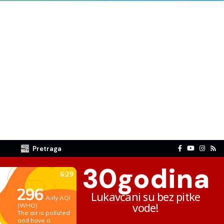
Pretraga
30
godina
Lukavčani su bez pitke
vode!