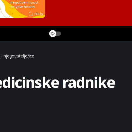
i njegovatelje/ice
dicinske radnike