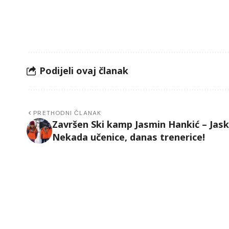
Podijeli ovaj članak
PRETHODNI ČLANAK
Završen Ski kamp Jasmin Hankić – Jask
Nekada učenice, danas trenerice!