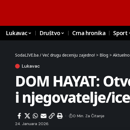
Lukavac
Društvo
Crna hronika
Sport
SodaLIVE.ba / Već drugu deceniju zajedno!
>
Blog
>
Aktuelno
Lukavac
DOM HAYAT: Otvor
i njegovatelje/ice
0 Min. Za Čitanje
24. Januara 2026.