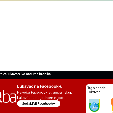
nica
Lukavac
Oko nas
Crna hronika
Lukavac na Facebook-u
Najveća Facebook stranica i skup
Lukavčana na jednom mjestu.
SodaLIVE Facebook