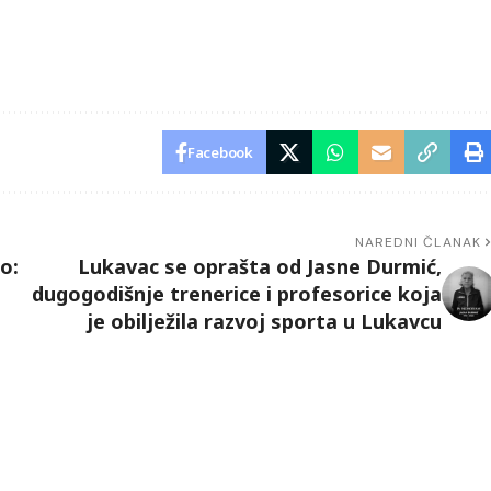
Facebook
NAREDNI ČLANAK
o:
Lukavac se oprašta od Jasne Durmić,
dugogodišnje trenerice i profesorice koja
je obilježila razvoj sporta u Lukavcu