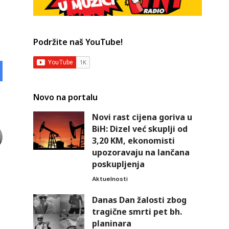
Podržite naš YouTube!
Novo na portalu
Novi rast cijena goriva u
BiH: Dizel već skuplji od
3,20 KM, ekonomisti
upozoravaju na lančana
poskupljenja
Aktuelnosti
Danas Dan žalosti zbog
tragične smrti pet bh.
planinara