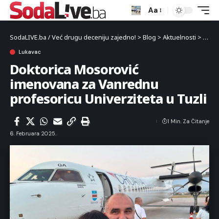
Aa
SodaLIVE.ba / Već drugu deceniju zajedno!
>
Blog
>
Aktuelnosti
>
Luka
Lukavac
Doktorica Mosorović
imenovana za Vanrednu
profesoricu Univerziteta u Tuzli
1 Min. Za Čitanje
6. Februara 2025.