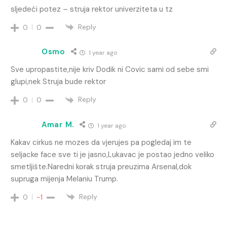
sljedeći potez – struja rektor univerziteta u tz
Reply
0
0
Osmo
1 year ago
Sve upropastite,nije kriv Dodik ni Covic sami od sebe smi
glupi,nek Struja bude rektor
Reply
0
0
Amar M.
1 year ago
Kakav cirkus ne mozes da vjerujes pa pogledaj im te
seljacke face sve ti je jasno,Lukavac je postao jedno veliko
smetljište.Naredni korak struja preuzima Arsenal,dok
supruga mijenja Melaniu Trump.
Reply
0
-1