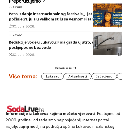
Preporučujemo
Lukavac
Peto izdanje internacionalnog festivala „Ljeto u Lukavcu“
počinje 31. jula u velikom stilu sa Vesnom Pisarović
30. Jula 2026.
Lukavac
Redukcije vode u Lukavcu: Pola grada ujutro, druga polovina
poslijepodne bez vode
30. Jula 2026.
Prikaži više
Više tema:
Lukavac
Aktuelnosti
Izdvojeno
Vlada
Informacije iz Lukavca kojima možete vjerovati.
Postojimo od
2009. godine i od tada smo najposjećeniji internet portal i
najutjecajniji medij na području općine Lukavac i Tuzlanskog