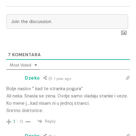
7
KOMENTARA
Most Voted
Dzeko
1 year ago
Bolje naslov ” kad te stranka pogura”
Ali neka. Snasla se zena. Ovdje samo vladaju stanke i veze.
Ko mene j….kad nisam ni u jednoj stranci.
Sretno doktorice.
Reply
1
0