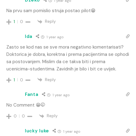
Dzeko
1 year ago
Na prvu sam pomislio struja postao pilot😁
Reply
1
0
Ida
1 year ago
Zasto se kod nas se sve mora negativno komentarisati?
Doktorica je dobra, korektna i prema pacijentima se ophodi
sa postovanjem. Mislim da ce takva biti i prema
ucenicima-studentima. Zavidnih je bilo i bit ce uvijek.
Reply
1
0
Fanta
1 year ago
No Comment 😁🤭
Reply
0
0
lucky luke
1 year ago