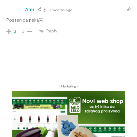
Ami
11 months ago
Postenica neka🤣
Reply
3
0
- Marketing -