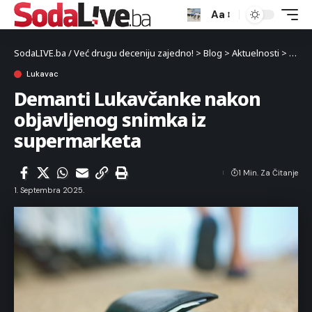
Aa
SodaLIVE.ba / Već drugu deceniju zajedno!
>
Blog
>
Aktuelnosti
>
Luka
Lukavac
Demanti Lukavčanke nakon
objavljenog snimka iz
supermarketa
1 Min. Za Čitanje
1. Septembra 2025.