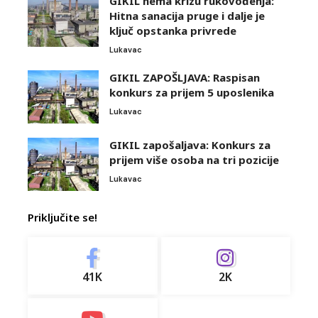
GIKIL nema krizu rukovođenja:
Hitna sanacija pruge i dalje je
ključ opstanka privrede
Lukavac
GIKIL ZAPOŠLJAVA: Raspisan
konkurs za prijem 5 uposlenika
Lukavac
GIKIL zapošaljava: Konkurs za
prijem više osoba na tri pozicije
Lukavac
Priključite se!
41K
2K