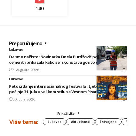
140
Preporučujemo
Lukavac
Da smo načisto: Novinarka Emela Burdžović posjetila Lukavac
cement i prikazala kako se iskorištava gorivo od otpada
3. Augusta 2026.
Lukavac
Peto izdanje internacionalnog festivala „Ljeto u Lukavcu“
počinje 31. jula u velikom stilu sa Vesnom Pisarović
30. Jula 2026.
Prikaži više
Više tema:
Lukavac
Aktuelnosti
Izdvojeno
Vlada