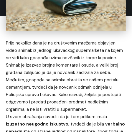
Prije nekoliko dana je na društvenim mrežama objavljen
video snimak iz jednog lukavačkog supermarketa na kojem
se vidi kako gospođa uzima novčanik iz korpe kupovine.
Snimak je izazvao brojne komentare i osude, a veliki broj
građana zaključio je da je novčanik zadržala za sebe.
Međutim, gospođa sa snimka obratila se našem portalu
demantijem, tvrdeći da je novčanik odmah odnijela u
Policijsku upravu Lukavac. Kako navodi, željela je postupiti
odgovorno i predati pronađeni predmet nadležnim
organima, a ne isti vratiti u supermarket.
U svom obraćanju navodi i da je tom prilikom imala
izuzetno neugodno iskustvo
, tvrdeći da je bila
verbalno
napadnuta
od strane jednog od inspektora. Zbog toga je,