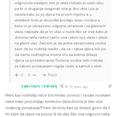
odgovorila nasiljem cim je rekla trebalo bi uzeti sibu
pa bi vi drugacije reagovali ona je dno dna i jos je
navela kako su joj djeca na prvom mjestu a u
skolskom holu je dozvolila prodaju serpi i lonaca a
kazu to je obrazovno odgojna ustanova i na glavnom
ulazu napisala da je to izlaz u nuzdi.Ako se vrse kako je
doticna rekla radovi zasto ona i slicni njoj ulaze i izlaze
na glavni ulaz .Zalosno je da jedna obrazovana osoba
kaze da su roditelji nasilni i da ce i takva djeca biti jos
da nama roditeljima smeta sto sa kolima dolaze
djeca sa poteskocama .Doticna osoba nebi trebala
sa takvim ponasanjem nigdje raditi a kamoli u skoli .
Reply
0
0
zabrinuti roditelj
10 years ago
Meni kao roditelju neće biti mrsko zovnuti i ostale novinare
neka malo pročešljaju komletnu školu.Dosta je bilo više
ovakvog ponašanja.Pitam dotičnu kad joj dolaze gosti da li
im kaže da ulaze na prozor ili na ulaz.Ako zna odgovor neka