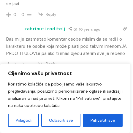
se javi
Reply
0
0
zabrinuti roditelj
10 years ago
Baš mi je zasmetao komentar osobe mislim da se radi i o
karakteru te osobe koja može pisati pod takvim imenom.JA
PRDO TI ULOVI.e pa ako ti imaš djecu aferim sve je rečeno
Reply
0
0
Cijenimo vašu privatnost
Malena
10 years ago
Koristimo kolačiće da poboljšamo vaše iskustvo
Velika SRAMOTA za skolu, direktoricu i ostale uposlenike
pregledavanja, poslužimo personalizirane oglase ili sadržaj i
ove skole.Naravno da ce se svaki roditelj svog djeteta
analiziramo naš promet. Klikom na "Prihvati sve", pristajete
mjesati u rad skole, nastvanika i ostalog jer oni u to i ilazu
na našu upotrebu kolačića.
novcano.Podrska velika za sve roditelje i borite se za pravo
svog djeteta, jer zasluzuju da ulaze na glavni ulazi jer su oni
Prilagodi
Odbaciti sve
Prihvatiti sve
jos maleni pozz za roditelje a tebi direktorice nek na
sramotu , bas se vidi kakav si uzor Djeci FUJ