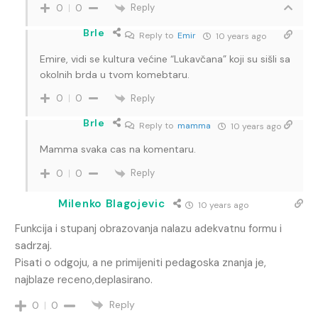
Reply
0
0
Brle
Reply to
Emir
10 years ago
Emire, vidi se kultura većine “Lukavčana” koji su sišli sa
okolnih brda u tvom komebtaru.
Reply
0
0
Brle
Reply to
mamma
10 years ago
Mamma svaka cas na komentaru.
Reply
0
0
Milenko Blagojevic
10 years ago
Funkcija i stupanj obrazovanja nalazu adekvatnu formu i
sadrzaj.
Pisati o odgoju, a ne primijeniti pedagoska znanja je,
najblaze receno,deplasirano.
Reply
0
0