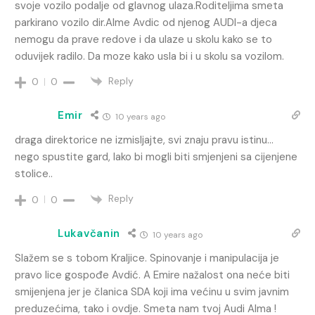
svoje vozilo podalje od glavnog ulaza.Roditeljima smeta
parkirano vozilo dir.Alme Avdic od njenog AUDI-a djeca
nemogu da prave redove i da ulaze u skolu kako se to
oduvijek radilo. Da moze kako usla bi i u skolu sa vozilom.
Reply
0
0
Emir
10 years ago
draga direktorice ne izmisljajte, svi znaju pravu istinu…
nego spustite gard, lako bi mogli biti smjenjeni sa cijenjene
stolice..
Reply
0
0
Lukavčanin
10 years ago
Slažem se s tobom Kraljice. Spinovanje i manipulacija je
pravo lice gospođe Avdić. A Emire nažalost ona neće biti
smijenjena jer je članica SDA koji ima većinu u svim javnim
preduzećima, tako i ovdje. Smeta nam tvoj Audi Alma !