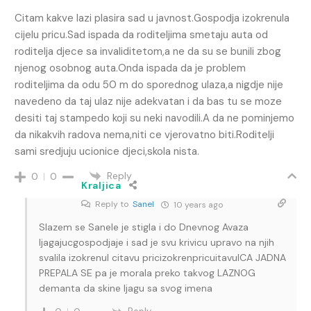
Citam kakve lazi plasira sad u javnost.Gospodja izokrenula
cijelu pricu.Sad ispada da roditeljima smetaju auta od
roditelja djece sa invaliditetom,a ne da su se bunili zbog
njenog osobnog auta.Onda ispada da je problem
roditeljima da odu 50 m do sporednog ulaza,a nigdje nije
navedeno da taj ulaz nije adekvatan i da bas tu se moze
desiti taj stampedo koji su neki navodili.A da ne pominjemo
da nikakvih radova nema,niti ce vjerovatno biti.Roditelji
sami sredjuju ucionice djeci,skola nista.
Reply
0
0
Kraljica
Reply to
Sanel
10 years ago
Slazem se Sanele je stigla i do Dnevnog Avaza
ljagajucgospodjaje i sad je svu krivicu upravo na njih
svalila izokrenul citavu pricizokrenpricuitavuICA JADNA
PREPALA SE pa je morala preko takvog LAZNOG
demanta da skine ljagu sa svog imena