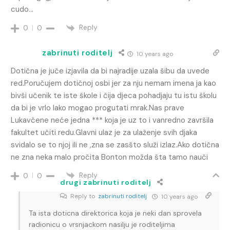
cudo…
Reply
0
0
zabrinuti roditelj
10 years ago
Dotična je juče izjavila da bi najradije uzala šibu da uvede
red.Poručujem dotičnoj osbi jer za nju nemam imena ja kao
bivši učenik te iste škole i čija djeca pohadjaju tu istu školu
da bi je vrlo lako mogao progutati mrak.Nas prave
Lukavčene neće jedna *** koja je uz to i vanredno završila
fakultet učiti redu.Glavni ulaz je za ulaženje svih djaka
svidalo se to njoj ili ne ,zna se zasšto služi izlaz.Ako dotična
ne zna neka malo pročita Bonton možda šta tamo nauči
Reply
0
0
drugi zabrinuti roditelj
Reply to
zabrinuti roditelj
10 years ago
Ta ista doticna direktorica koja je neki dan sprovela
radionicu o vrsnjackom nasilju je roditeljima