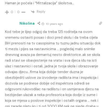
Haman je počela i “Mittalizacija” školstva…
Reply
0
0
Nikolina
10 years ago
Kod tebe je lijep odgoj da treba 125 roditelja na ovom
vremenu ostaviti posao i doci pred skolu i da treba cijela
BiH prenositi na tv casopisima tu tuznu jadnu situaciju dok
ti mezis i pijes sa nastavnicima … pogledaj malo snimke
dnevnog avaza pa demantuj nesto direktorice..ak se skola
radi stavi se obavjestenje na vrata i sva djeca idu na isti
ulaz i nastavnici i ostali…jadna je tvoja skola i obrazovanje
odvajas djecu…firma koja dobije tender duzna je
obezbijediti uslove za izvodenje radilista ima i inspekcija i
dozvola se podnese dobije od inspektora odredi se
odgovorni rukovodilac na radilistu i on usmjerava djecu na
bezbjedan ulazak a neka profesorica koja dodje iz sume i
koja se mjesa u poslove inspekcije i ostalih organa … nek i
oni zarade platu ko i ti od 3000 KM nek ne sjede dzaba u