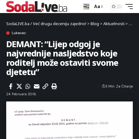
Aa
SodaLIVE.ba / Već drugu deceniju zajedno!
>
Blog
>
Aktuelnosti
>
Luka
Lukavac
DEMANT: “Lijep odgoj je
najvrednije nasljedstvo koje
roditelj može ostaviti svome
djetetu”
3 Min. Za Čitanje
24. Februara 2016.