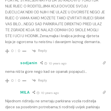
PORTAL STAVLJEN NATPIS DA SU RADOVI U TOKU I DA
NIJE RIJEC O RODITELJIMA KOJI DOVODE SVOJU
DJECU,CAK NEKI OD NJIH I NE ULAZE U DVORISTE NEGO JE
RIJEC O VAMA KAKO MOZETE TAKO IZVRTATI RIJECI SRAM
VAS BILO….NEGO SAD PARKIRAJTE DIREKTNO PRED ULAZ
TE ZGRADE KOJA SE NALAZI ODMAH DO SKOLE MOGLI
STE I UCI U HODNIK..Zena,majka i kraljica jednog djeteta
koja je ogorcena tu neistinu i davanjem laznog demanta..
Reply
0
0
sodjanin
10 years ago
nema ništa gore nego kad se opanak popapuči…
Reply
0
0
MILA
10 years ago
Nijednom riditelju ne smetaju parkirana vozila roditelja
djece sa posebnim potrebama,ti roditelji uvijek parkiraju