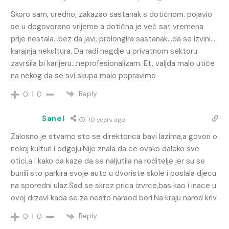
Skoro sam, uredno, zakazao sastanak s dotičnom. pojavio
se u dogovoreno vrijeme a dotična je već sat vremena
prije nestala…bez da javi, prolongira sastanak…da se izvini…
karajnja nekultura. Da radi negdje u privatnom sektoru
završila bi karijeru…neprofesionalizam. Et, valjda malo utiče
na nekog da se svi skupa malo popravimo
Reply
0
0
Sanel
10 years ago
Zalosno je stvarno sto se direktorica bavi lazima,a govori o
nekoj kulturi i odgoju.Nije znala da ce ovako daleko sve
otici,a i kako da kaze da se naljutila na roditelje jer su se
bunili sto parkira svoje auto u dvoriste skole i poslala djecu
na sporedni ulaz.Sad se skroz prica izvrce,bas kao i inace u
ovoj drzavi kada se za nesto naraod bori.Na kraju narod kriv.
Reply
0
0