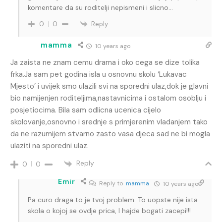
komentare da su roditelji nepismeni i slicno…
Reply
0
0
mamma
10 years ago
Ja zaista ne znam cemu drama i oko cega se dize tolika
frka.Ja sam pet godina isla u osnovnu skolu ‘Lukavac
Mjesto’ i uvijek smo ulazili svi na sporedni ulaz,dok je glavni
bio namijenjen roditeljima,nastavnicima i ostalom osoblju i
posjetiocima. Bila sam odlicna ucenica cijelo
skolovanje,osnovno i srednje s primjerenim vladanjem tako
da ne razumijem stvarno zasto vasa djeca sad ne bi mogla
ulaziti na sporedni ulaz.
Reply
0
0
Emir
Reply to
mamma
10 years ago
Pa curo draga to je tvoj problem. To uopste nije ista
skola o kojoj se ovdje prica, I hajde bogati zacepi!!!