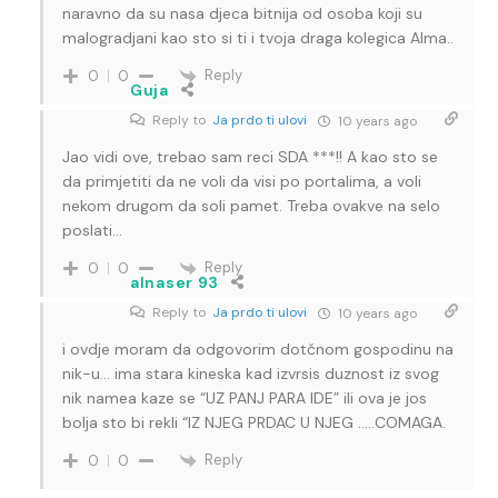
naravno da su nasa djeca bitnija od osoba koji su
malogradjani kao sto si ti i tvoja draga kolegica Alma..
Reply
0
0
Guja
Reply to
Ja prdo ti ulovi
10 years ago
Jao vidi ove, trebao sam reci SDA ***!! A kao sto se
da primjetiti da ne voli da visi po portalima, a voli
nekom drugom da soli pamet. Treba ovakve na selo
poslati…
Reply
0
0
alnaser 93
Reply to
Ja prdo ti ulovi
10 years ago
i ovdje moram da odgovorim dotčnom gospodinu na
nik-u… ima stara kineska kad izvrsis duznost iz svog
nik namea kaze se “UZ PANJ PARA IDE” ili ova je jos
bolja sto bi rekli “IZ NJEG PRDAC U NJEG …..COMAGA.
Reply
0
0