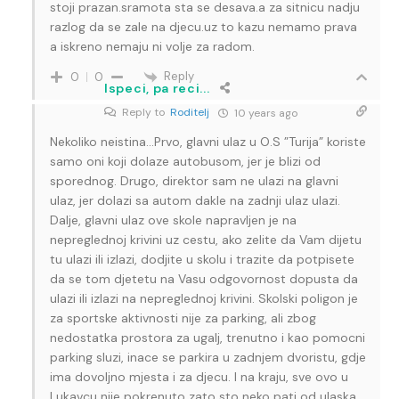
stoji prazan.sramota sta se desava.a za sitnicu nadju
razlog da se zale na djecu.uz to kazu nemamo prava
a iskreno nemaju ni volje za radom.
Reply
0
0
Ispeci, pa reci...
Reply to
Roditelj
10 years ago
Nekoliko neistina…Prvo, glavni ulaz u O.S ”Turija” koriste
samo oni koji dolaze autobusom, jer je blizi od
sporednog. Drugo, direktor sam ne ulazi na glavni
ulaz, jer dolazi sa autom dakle na zadnji ulaz ulazi.
Dalje, glavni ulaz ove skole napravljen je na
nepreglednoj krivini uz cestu, ako zelite da Vam dijetu
tu ulazi ili izlazi, dodjite u skolu i trazite da potpisete
da se tom djetetu na Vasu odgovornost dopusta da
ulazi ili izlazi na nepreglednoj krivini. Skolski poligon je
za sportske aktivnosti nije za parking, ali zbog
nedostatka prostora za ugalj, trenutno i kao pomocni
parking sluzi, inace se parkira u zadnjem dvoristu, gdje
ima dovoljno mjesta i za djecu. I na kraju, sve ovo u
Lukavcu nije pokrenuto zato sto neko pati od ulaska