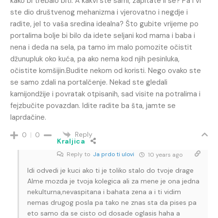
kako bi trebalo biti. A kakvi ste sami, zapitate li se? Pa i vi
ste dio društvenog mehanizma i vjerovatno i negdje i
radite, jel to vaša sredina idealna? Što gubite vrijeme po
portalima bolje bi bilo da idete seljani kod mama i baba i
nena i deda na sela, pa tamo im malo pomozite očistit
džunupluk oko kuća, pa ako nema kod njih pesinluka,
očistite komšijin.Budite nekom od koristi. Nego ovako ste
se samo zdali na portalčenje. Nekad ste gledali
kamijondžije i povratak otpisanih, sad visite na potralima i
fejzbučite povazdan. Idite radite ba šta, jamte se
laprdačine.
Reply
0
0
Kraljica
Reply to
Ja prdo ti ulovi
10 years ago
Idi odvedi je kuci ako ti je toliko stalo do tvoje drage
Alme mozda je tvoja kolegica ali za mene je ona jedna
nekulturna,nevaspitana i bahata zena a i ti vidim
nemas drugog posla pa tako ne znas sta da pises pa
eto samo da se cisto od dosade oglasis haha a