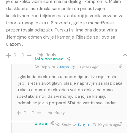
je ona koliko vidim spremna na dijalog i kompromis. Molim
da sklonite laso .Imala sam priliku da prisustvujem
kolektivnom roditeljskom sastanku koji je vodila vezano za
izbor stranog jezika u 6 razredu , gdje je menadžerski
prezentovala odlazak u Tursku i sl..Ima ona dosta vrlina
.Nemojmo odmah drvlje i kamenje .Riješiće se i ovo sa
ulazom .
Reply
0
0
lolo bosanac
Reply to
Zulejha
10 years ago
izgleda da direktorica u ranom djetinstvu nije imala
lijep i sretan zivot.glavni ulaz je napravljen za ulaz daka
u skolu a posto direktorica voli da dolazi na poso
spektakularno i da svi moraju da joj se klanjaju
,odmah se javjla potparol SDA da zastiti svoj kadar .
Reply
0
0
zloca
Reply to
Zulejha
10 years ago