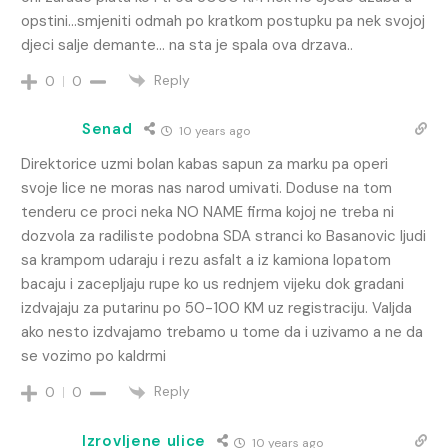
opstini…smjeniti odmah po kratkom postupku pa nek svojoj
djeci salje demante… na sta je spala ova drzava..
Reply
0
0
Senad
10 years ago
Direktorice uzmi bolan kabas sapun za marku pa operi
svoje lice ne moras nas narod umivati. Doduse na tom
tenderu ce proci neka NO NAME firma kojoj ne treba ni
dozvola za radiliste podobna SDA stranci ko Basanovic ljudi
sa krampom udaraju i rezu asfalt a iz kamiona lopatom
bacaju i zacepljaju rupe ko us rednjem vijeku dok gradani
izdvajaju za putarinu po 50-100 KM uz registraciju. Valjda
ako nesto izdvajamo trebamo u tome da i uzivamo a ne da
se vozimo po kaldrmi
Reply
0
0
Izrovljene ulice
10 years ago