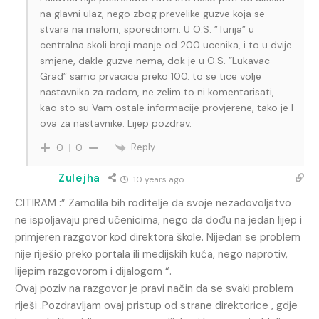
na glavni ulaz, nego zbog prevelike guzve koja se
stvara na malom, sporednom. U O.S. ”Turija” u
centralna skoli broji manje od 200 ucenika, i to u dvije
smjene, dakle guzve nema, dok je u O.S. ”Lukavac
Grad” samo prvacica preko 100. to se tice volje
nastavnika za radom, ne zelim to ni komentarisati,
kao sto su Vam ostale informacije provjerene, tako je I
ova za nastavnike. Lijep pozdrav.
Reply
0
0
Zulejha
10 years ago
CITIRAM :” Zamolila bih roditelje da svoje nezadovoljstvo
ne ispoljavaju pred učenicima, nego da dođu na jedan lijep i
primjeren razgovor kod direktora škole. Nijedan se problem
nije riješio preko portala ili medijskih kuća, nego naprotiv,
lijepim razgovorom i dijalogom “.
Ovaj poziv na razgovor je pravi način da se svaki problem
riješi .Pozdravljam ovaj pristup od strane direktorice , gdje