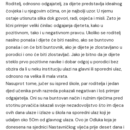
Roditelj, odnosno odgajatelj, za dijete predstavlja idealnog
čovjeka i u njegovim očima, on je najbolji uzor. U njemu
ostaje utisnuta slika dok govori, radi, osjeća i misli. Zato je
lični primjer veliki činilac odgajanja djeteta, kako u
pozitivnom, tako i u negativnom pravcu. Ukoliko se roditelj
nasilno ponaša i dijete će biti nasilno, ako se buntovno
ponaša i on će biti buntovnik, ako je dijete je zlostavljano u
porodici i ono će biti zlostavljač. Jako je bitno da je dijete
steklo prvo pozitivne navike i dobar odgoj u porodici bez
obzira da li u neku instituciju ulazi na glavni ili sporedni ulaz,
odnosno na velika ili mala vrata.
Nasuprot tome, jučer su ispred škole, par roditelja i jedan
djed učenika prvih razreda pokazali negativan i loš primjer
odgajatelja. Oni su na buntovan način i ružnim riječima pred
stotinu prvačića iskazali svoje nezadovoljstvo što im djeca
ovih dana ulaze i izlaze u škola na sporedni ulaz koji je
udaljen oko 50m od glavnog ulaza. Ovo je Odluka koja je
donesena na sjednici Nastavničkog vijeća prije deset dana i