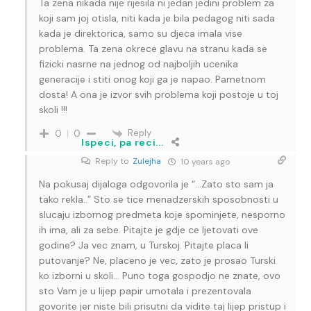
Ta zena nikada nije rijesila ni jedan jedini problem za
koji sam joj otisla, niti kada je bila pedagog niti sada
kada je direktorica, samo su djeca imala vise
problema. Ta zena okrece glavu na stranu kada se
fizicki nasrne na jednog od najboljih ucenika
generacije i stiti onog koji ga je napao. Pametnom
dosta! A ona je izvor svih problema koji postoje u toj
skoli !!!
Reply
0
0
Ispeci, pa reci...
Reply to
Zulejha
10 years ago
Na pokusaj dijaloga odgovorila je “…Zato sto sam ja
tako rekla..” Sto se tice menadzerskih sposobnosti u
slucaju izbornog predmeta koje spominjete, nesporno
ih ima, ali za sebe. Pitajte je gdje ce ljetovati ove
godine? Ja vec znam, u Turskoj. Pitajte placa li
putovanje? Ne, placeno je vec, zato je prosao Turski
ko izborni u skoli… Puno toga gospodjo ne znate, ovo
sto Vam je u lijep papir umotala i prezentovala
govorite jer niste bili prisutni da vidite taj lijep pristup i