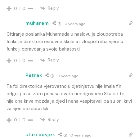
Reply
0
0
muharem
10 years ago
Citiranje poslanika Muhameda u naslovu je zloupotreba
funkcije direktora osnovne škole a i zloupotreba vjere u
funkciji opravdanja svoje bahatosti.
Reply
0
0
Petrak
10 years ago
Ta fol direktorica vjerovatno u djetinjstvu nije imala fin
odgoj pa se zato ponasa ovako neodgovorno.Sta ce te
nije ona kriva mozda je djed i nena vaspitavali pa su oni krivi
za njen bezobrazluk.
Reply
0
0
stari covjek
10 years ago