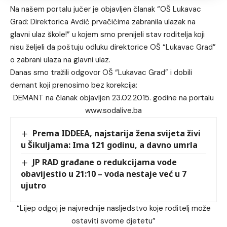
Na našem portalu jučer je objavljen članak “
OŠ Lukavac
Grad: Direktorica Avdić prvačićima zabranila ulazak na
glavni ulaz škole!
” u kojem smo prenijeli stav roditelja koji
nisu željeli da poštuju odluku direktorice OŠ “Lukavac Grad”
o zabrani ulaza na glavni ulaz.
Danas smo tražili odgovor OŠ “Lukavac Grad” i dobili
demant koji prenosimo bez korekcija:
DEMANT na članak objavljen 23.02.2015. godine na portalu
www.sodalive.ba
Prema IDDEEA, najstarija žena svijeta živi
u Šikuljama: Ima 121 godinu, a davno umrla
JP RAD građane o redukcijama vode
obavijestio u 21:10 – voda nestaje već u 7
ujutro
“Lijep odgoj je najvrednije nasljedstvo koje roditelj može
ostaviti svome djetetu”