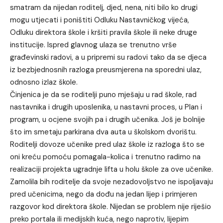
smatram da nijedan roditelj, djed, nena, niti bilo ko drugi
mogu utjecati i poništiti Odluku Nastavničkog vijeća,
Odluku direktora škole i kršiti pravila škole ili neke druge
institucije. Ispred glavnog ulaza se trenutno vrše
građevinski radovi, a u pripremi su radovi tako da se djeca
iz bezbjednosnih razloga preusmjerena na sporedni ulaz,
odnosno izlaz škole.
Činjenica je da se roditelji puno mješaju u rad škole, rad
nastavnika i drugih uposlenika, u nastavni proces, u Plan i
program, u ocjene svojih pa i drugih učenika. Još je bolnije
što im smetaju parkirana dva auta u školskom dvorištu.
Roditelji dovoze učenike pred ulaz škole iz razloga što se
oni kreću pomoću pomagala-kolica i trenutno radimo na
realizaciji projekta ugradnje lifta u holu škole za ove učenike.
Zamolila bih roditelje da svoje nezadovoljstvo ne ispoljavaju
pred učenicima, nego da dođu na jedan lijep i primjeren
razgovor kod direktora škole. Nijedan se problem nije riješio
preko portala ili medijskih kuća, nego naprotiv, lijepim