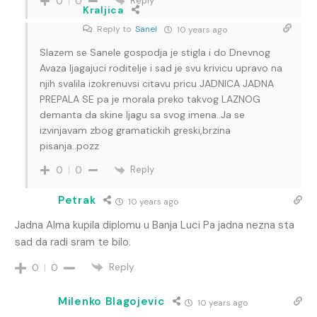
Reply
0
0
Kraljica
Reply to
Sanel
10 years ago
Slazem se Sanele gospodja je stigla i do Dnevnog
Avaza ljagajuci roditelje i sad je svu krivicu upravo na
njih svalila izokrenuvsi citavu pricu JADNICA JADNA
PREPALA SE pa je morala preko takvog LAZNOG
demanta da skine ljagu sa svog imena..Ja se
izvinjavam zbog gramatickih greski,brzina
pisanja..pozz
Reply
0
0
Petrak
10 years ago
Jadna Alma kupila diplomu u Banja Luci Pa jadna nezna sta
sad da radi sram te bilo.
Reply
0
0
Milenko Blagojevic
10 years ago