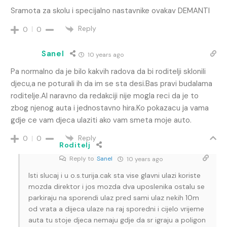
Sramota za skolu i specijalno nastavnike ovakav DEMANTI
Reply
0
0
Sanel
10 years ago
Pa normalno da je bilo kakvih radova da bi roditelji sklonili
djecu,a ne poturali ih da im se sta desi.Bas pravi budalama
roditelje.Al naravno da redakciji nije mogla reci da je to
zbog njenog auta i jednostavno hira.Ko pokazacu ja vama
gdje ce vam djeca ulaziti ako vam smeta moje auto.
Reply
0
0
Roditelj
Reply to
Sanel
10 years ago
Isti slucaj i u o.s.turija.cak sta vise glavni ulazi koriste
mozda direktor i jos mozda dva uposlenika ostalu se
parkiraju na sporendi ulaz pred sami ulaz nekih 10m
od vrata a dijeca ulaze na raj sporedni i cijelo vrijeme
auta tu stoje djeca nemaju gdje da sr igraju a poligon