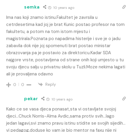
semka
10 years ago
Ima nas koji znamo istinu.Fakultet je zavrsila u
cetrdesetima kad joj je brat Kunic postao profesor na tom
fakultetu, a potom na tom istom mjestu i
magistrirala.Poznata po napadima histerije i sve je o jadu
zabavila dok nije joj spomenuti brat postao ministar
obrazovanja pa je postavio za direktoricu.Kadar SDA
najgore vrste, postavljena od strane onih koji umjesto u tu
svoju djecu salju u privatnu skolu u Tuzli.Moze nekima lagati
ali je provaljena odavno
Reply
0
0
pekar
10 years ago
Kako ce se vasa djeca ponasat,sta vi ostavljate svojoj
djeci…Chuck Norris-Alma Avdic,sama protiv svih…lago
jedan lagavi,svi znamo pravu istinu stidite se svojih sijedih…
vi pedagog,doduse ko vam je bio mentor na faxu nije ni