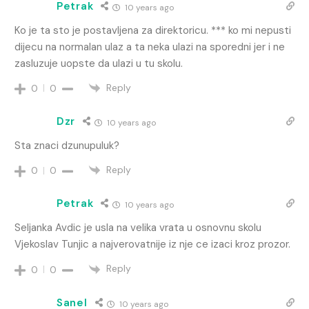
Petrak
10 years ago
Ko je ta sto je postavljena za direktoricu. *** ko mi nepusti
dijecu na normalan ulaz a ta neka ulazi na sporedni jer i ne
zasluzuje uopste da ulazi u tu skolu.
Reply
0
0
Dzr
10 years ago
Sta znaci dzunupuluk?
Reply
0
0
Petrak
10 years ago
Seljanka Avdic je usla na velika vrata u osnovnu skolu
Vjekoslav Tunjic a najverovatnije iz nje ce izaci kroz prozor.
Reply
0
0
Sanel
10 years ago