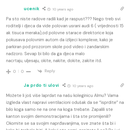
ucenik
10 years ago
Pa sto niste radove radili kad je raspust??? Nego treb svi
roditelji i djeca da vide polovan usrani audi 6 ( vrijednosti 15
ak tisuca meraka),od polovne starace direktorice koja
pokusava polovnim autom da izlijeci komplexe, kako je
parkiran pod prozorom skole pod video i zandarskim
nadzoro. Sevap bi bilo da ga djeca malo
nacrtaju, uljesaju, okite, nakite, dokite, zakite itd.
Reply
0
0
Ja prdo ti ulovi
10 years ago
Možete li još više laprdat na našu koleginicu Almu? Vama
izgleda vlast napravi ventilacioni odušak da se “isprdite” na
bilo koga samo ne na one na koga trebate. Zapalili ste
kanton svojim demonstracijama i šta ste promijenili?
Okomite se sa svojim naprđavanjima, sve znate šta bi i