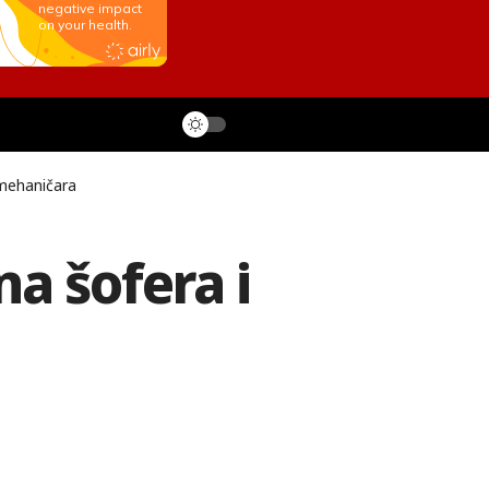
omehaničara
a šofera i