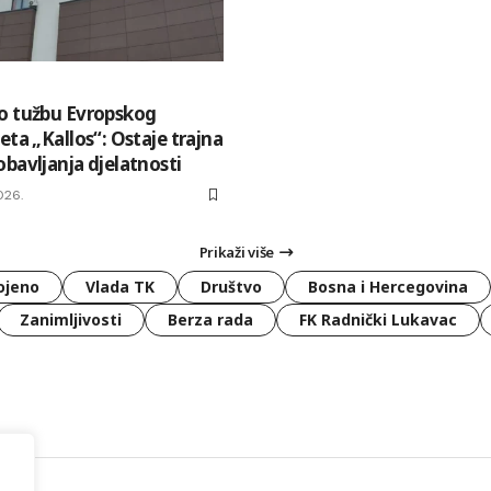
o tužbu Evropskog
eta „Kallos“: Ostaje trajna
bavljanja djelatnosti
026.
Prikaži više
ojeno
Vlada TK
Društvo
Bosna i Hercegovina
Zanimljivosti
Berza rada
FK Radnički Lukavac