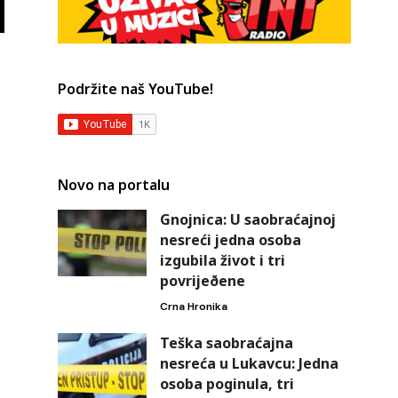
Podržite naš YouTube!
i
Novo na portalu
Gnojnica: U saobraćajnoj
nesreći jedna osoba
izgubila život i tri
povrijeðene
Crna Hronika
Teška saobraćajna
nesreća u Lukavcu: Jedna
osoba poginula, tri