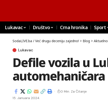
Lukavac
Društvo
Crna hronika
Sport
SodaLIVE.ba / Već drugu deceniju zajedno!
>
Blog
>
Aktuelno
Lukavac
Defile vozila u 
automehaničara
0 Min. Za Čitanje
15. Januara 2024.