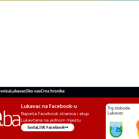
ovnica
Lukavac
Oko nas
Crna hronika
Lukavac na Facebook-u
Najveća Facebook stranica i skup
Lukavčana na jednom mjestu.
SodaLIVE Facebook