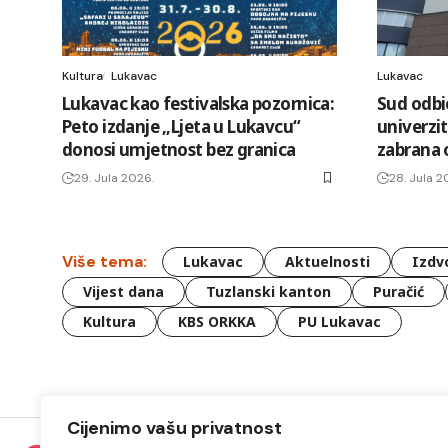
Kultura
Lukavac
Lukavac
Lukavac kao festivalska pozornica:
Sud odbi
Peto izdanje „Ljeta u Lukavcu“
univerzit
donosi umjetnost bez granica
zabrana o
29. Jula 2026.
28. Jula 2
Više tema:
Lukavac
Aktuelnosti
Izdv
Vijest dana
Tuzlanski kanton
Puračić
Kultura
KBS ORKKA
PU Lukavac
Cijenimo vašu privatnost