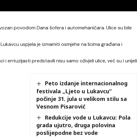
provozan povodom Dana šofera i automehaničara. Ulice su bile
 u Lukavcu uspjela je izmamiti osmjehe na licima građana i
i i entuzijasti predstavili nisu samo oživjeli ulice, već su i unijel
Peto izdanje internacionalnog
festivala „Ljeto u Lukavcu“
počinje 31. jula u velikom stilu sa
Vesnom Pisarović
Redukcije vode u Lukavcu: Pola
grada ujutro, druga polovina
poslijepodne bez vode