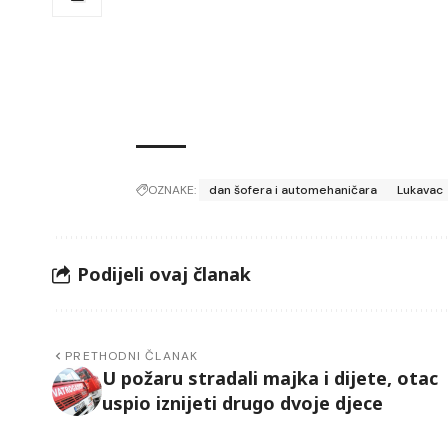
OZNAKE:
dan šofera i automehaničara
Lukavac
Podijeli ovaj članak
PRETHODNI ČLANAK
U požaru stradali majka i dijete, otac
uspio iznijeti drugo dvoje djece