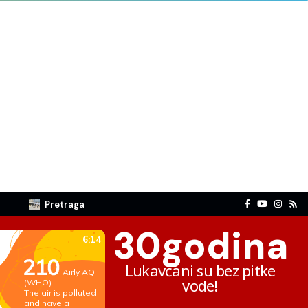
Pretraga
30
godina
Lukavčani su bez pitke
vode!