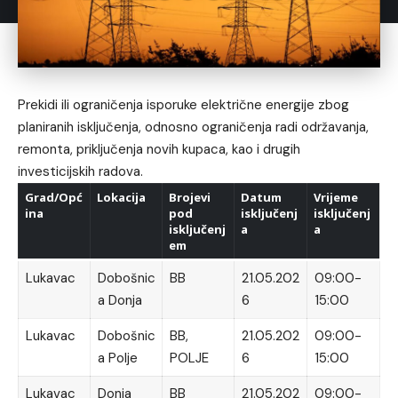
Prekidi ili ograničenja isporuke električne energije zbog
planiranih isključenja, odnosno ograničenja radi održavanja,
remonta, priključenja novih kupaca, kao i drugih
investicijskih radova.
Grad/Opć
Lokacija
Brojevi
Datum
Vrijeme
ina
pod
isključenj
isključenj
isključenj
a
a
em
Lukavac
Dobošnic
BB
21.05.202
09:00-
a Donja
6
15:00
Lukavac
Dobošnic
BB,
21.05.202
09:00-
a Polje
POLJE
6
15:00
Lukavac
Donja
BB
21.05.202
09:00-