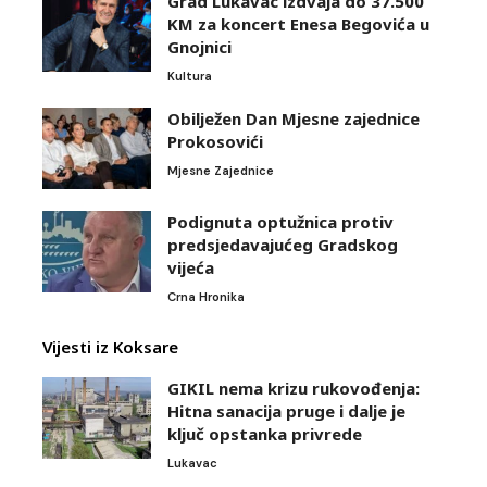
Grad Lukavac izdvaja do 37.500
KM za koncert Enesa Begovića u
Gnojnici
Kultura
Obilježen Dan Mjesne zajednice
Prokosovići
Mjesne Zajednice
Podignuta optužnica protiv
predsjedavajućeg Gradskog
vijeća
Crna Hronika
Vijesti iz Koksare
GIKIL nema krizu rukovođenja:
Hitna sanacija pruge i dalje je
ključ opstanka privrede
Lukavac