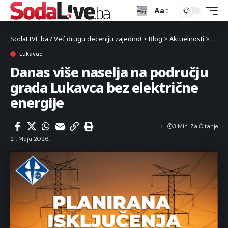
Aa
SodaLIVE.ba / Već drugu deceniju zajedno!
>
Blog
>
Aktuelnosti
>
Luka
Lukavac
Danas više naselja na području
grada Lukavca bez električne
energije
3 Min. Za Čitanje
21. Maja 2026.