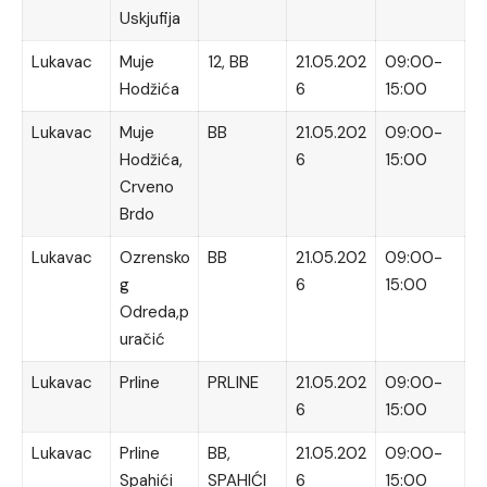
Uskjufija
Lukavac
Muje
12, BB
21.05.202
09:00-
Hodžića
6
15:00
Lukavac
Muje
BB
21.05.202
09:00-
Hodžića,
6
15:00
Crveno
Brdo
Lukavac
Ozrensko
BB
21.05.202
09:00-
g
6
15:00
Odreda,p
uračić
Lukavac
Prline
PRLINE
21.05.202
09:00-
6
15:00
Lukavac
Prline
BB,
21.05.202
09:00-
Spahići
SPAHIĆI
6
15:00