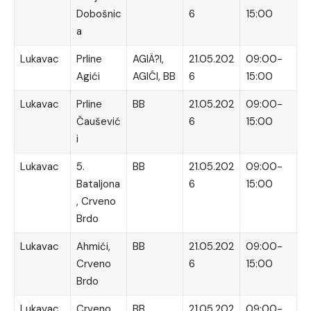
Dobošnic
6
15:00
a
Lukavac
Prline
AGIÄ?I,
21.05.202
09:00-
Agići
AGIĆI, BB
6
15:00
Lukavac
Prline
BB
21.05.202
09:00-
Čaušević
6
15:00
i
Lukavac
5.
BB
21.05.202
09:00-
Bataljona
6
15:00
, Crveno
Brdo
Lukavac
Ahmići,
BB
21.05.202
09:00-
Crveno
6
15:00
Brdo
Lukavac
Crveno
BB
21.05.202
09:00-