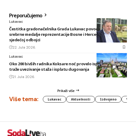
Preporučujemo
Lukavac
Čestitka gradonačelnika Grada Lukavac povodom osvajanja
srebrne medalje reprezentacije Bosne i Hercegovine u
sjedećoj odbojci
22. Jula 2026.
Lukavac
Oko 200 bivših radnika Koksare noć provelo ispred fabrike,
traže uvezivanje staža i isplatu dugovanja
21. Jula 2026.
Prikaži više
Više tema:
Lukavac
Aktuelnosti
Izdvojeno
Vlada