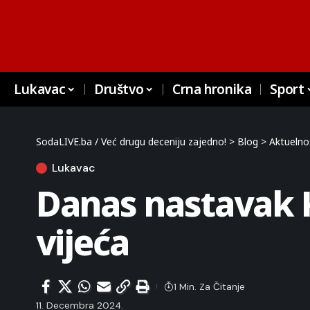
Lukavac
Društvo
Crna hronika
Sport
SodaLIVE.ba / Već drugu deceniju zajedno!
>
Blog
>
Aktuelno
Lukavac
Danas nastavak K
vijeća
1 Min. Za Čitanje
11. Decembra 2024.