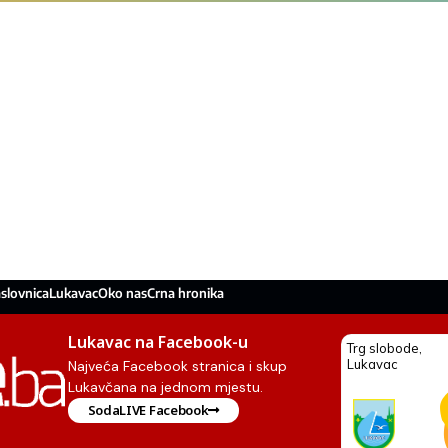
slovnica
Lukavac
Oko nas
Crna hronika
Lukavac na Facebook-u
Najveća Facebook stranica i skup
Lukavčana na jednom mjestu.
SodaLIVE Facebook