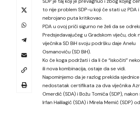
SDP je taj koji je prevagnuo i zbog kojeg ćem
to nije problem SDP-u koji će stati uz PDA i
nebrojano puta kritikovao.
PDA u ovoj priči sigurno ne želi da se odre
Predsjedavajućeg u Gradskom vijeću, dok n
vijećnika SD BiH svoju podršku daje Anelu
Osmanoviću (SD BiH).
Ko će koga podržati i da li će “iskočiti” nek
ili nova kombinacija, ostaje da se vidi.
Napominjemo da je razlog prekida sjednice
nedostatak certifikata za dva vijećnika Az
Omerdić (SDA) i Božu Tomića (SDP), nakon 
Irfan Halilagić (SDA) i Mirela Memić (SDP) o