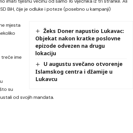
o imati tijesnu većinu od samo 16 vijećnika iz tri stranke. Ali
 SD BiH, čije je odluke i poteze (posebno u kampanji)
kne mjesta
Žeks Doner napustio Lukavac:
ekoliko
Objekat nakon kratke poslovne
epizode odvezen na drugu
lokaciju
o treće ime
U augustu svečano otvorenje
Islamskog centra i džamije u
Lukavcu
ru
što su
dustali od svojih mandata.