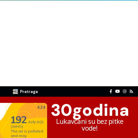
Pretraga
30
godina
Lukavčani su bez pitke
vode!