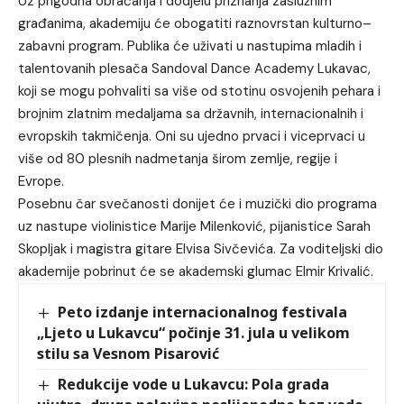
Uz prigodna obraćanja i dodjelu priznanja zaslužnim
građanima, akademiju će obogatiti raznovrstan kulturno–
zabavni program. Publika će uživati u nastupima mladih i
talentovanih plesača Sandoval Dance Academy Lukavac,
koji se mogu pohvaliti sa više od stotinu osvojenih pehara i
brojnim zlatnim medaljama sa državnih, internacionalnih i
evropskih takmičenja. Oni su ujedno prvaci i viceprvaci u
više od 80 plesnih nadmetanja širom zemlje, regije i
Evrope.
Posebnu čar svečanosti donijet će i muzički dio programa
uz nastupe violinistice Marije Milenković, pijanistice Sarah
Skopljak i magistra gitare Elvisa Sivčevića. Za voditeljski dio
akademije pobrinut će se akademski glumac Elmir Krivalić.
Peto izdanje internacionalnog festivala
„Ljeto u Lukavcu“ počinje 31. jula u velikom
stilu sa Vesnom Pisarović
Redukcije vode u Lukavcu: Pola grada