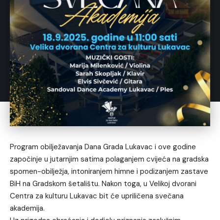
Program obilježavanja Dana Grada Lukavac i ove godine
započinje u jutarnjim satima polaganjem cvijeća na gradska
spomen-obilježja, intoniranjem himne i podizanjem zastave
BiH na Gradskom šetalištu. Nakon toga, u Velikoj dvorani
Centra za kulturu Lukavac bit će upriličena svečana
akademija.