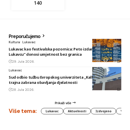
140
Preporučujemo
Kultura
Lukavac
Lukavac kao festivalska pozornica: Peto izdanje „Ljeta u
Lukavcu“ donosi umjetnost bez granica
29. Jula 2026.
Lukavac
Sud odbio tužbu Evropskog univerziteta „Kallos“: Ostaje
trajna zabrana obavljanja djelatnosti
28. Jula 2026.
Prikaži više
Više tema:
Lukavac
Aktuelnosti
Izdvojeno
Vlada