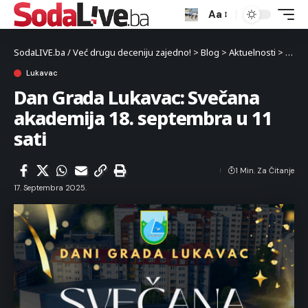
Aa
SodaLIVE.ba / Već drugu deceniju zajedno!
>
Blog
>
Aktuelnosti
>
Luka
Lukavac
Dan Grada Lukavac: Svečana
akademija 18. septembra u 11
sati
1 Min. Za Čitanje
17. Septembra 2025.