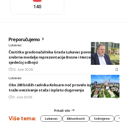
140
Preporučujemo
Lukavac
Čestitka gradonačelnika Grada Lukavac povodom osvajanja
srebrne medalje reprezentacije Bosne i Hercegovine u
sjedećoj odbojci
22. Jula 2026.
Lukavac
Oko 200 bivših radnika Koksare noć provelo ispred fabrike,
traže uvezivanje staža i isplatu dugovanja
21. Jula 2026.
Prikaži više
Više tema:
Lukavac
Aktuelnosti
Izdvojeno
Vlada