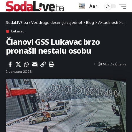
Aa
SodaLIVE.ba / Već drugu deceniju zajedno!
>
Blog
>
Aktuelnosti
>
Luka
Lukavac
Članovi GSS Lukavac brzo
pronašli nestalu osobu
1 Min. Za Čitanje
7. Januara 2026.