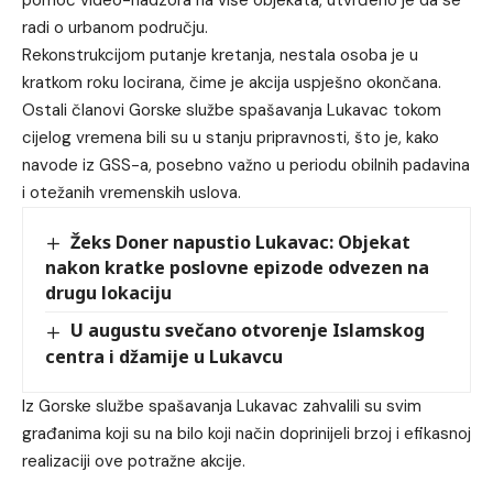
pomoć video-nadzora na više objekata, utvrđeno je da se
radi o urbanom području.
Rekonstrukcijom putanje kretanja, nestala osoba je u
kratkom roku locirana, čime je akcija uspješno okončana.
Ostali članovi Gorske službe spašavanja Lukavac tokom
cijelog vremena bili su u stanju pripravnosti, što je, kako
navode iz GSS-a, posebno važno u periodu obilnih padavina
i otežanih vremenskih uslova.
Žeks Doner napustio Lukavac: Objekat
nakon kratke poslovne epizode odvezen na
drugu lokaciju
U augustu svečano otvorenje Islamskog
centra i džamije u Lukavcu
Iz Gorske službe spašavanja Lukavac zahvalili su svim
građanima koji su na bilo koji način doprinijeli brzoj i efikasnoj
realizaciji ove potražne akcije.