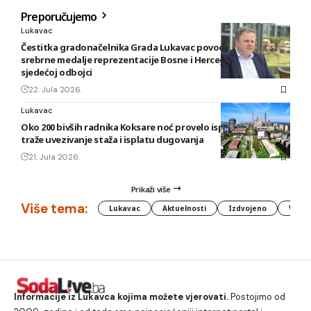
Preporučujemo
Lukavac
Čestitka gradonačelnika Grada Lukavac povodom osvajanja
srebrne medalje reprezentacije Bosne i Hercegovine u
sjedećoj odbojci
22. Jula 2026.
Lukavac
Oko 200 bivših radnika Koksare noć provelo ispred fabrike,
traže uvezivanje staža i isplatu dugovanja
21. Jula 2026.
Prikaži više
Više tema:
Lukavac
Aktuelnosti
Izdvojeno
Vlada
Informacije iz Lukavca kojima možete vjerovati.
Postojimo od