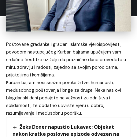
Poštovane građanke i građani islamske vjeroispovijesti,
povodom nastupajućeg Kurban bajrama upućujem vam
srdačne čestitke uz želju da praznične dane provedete u
miru, zdravlju i radosti, zajedno sa svojim porodicama,
prijateljima i komšijama.
Kurban bajram nosi snažne poruke žrtve, humanosti,
međusobnog poštovanja i brige za druge. Neka nas ovi
blagdanski dani podsjete na važnost zajedništva i
solidarnosti, te dodatno učvrste vjeru u dobro,
razumijevanje i međusobnu podršku.
Žeks Doner napustio Lukavac: Objekat
nakon kratke poslovne epizode odvezen na