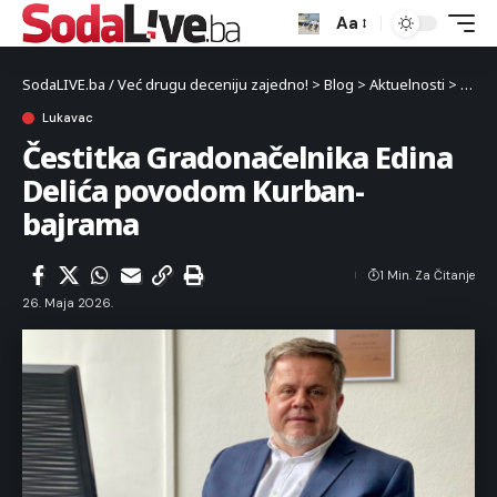
Aa
SodaLIVE.ba / Već drugu deceniju zajedno!
>
Blog
>
Aktuelnosti
>
Luka
Lukavac
Čestitka Gradonačelnika Edina
Delića povodom Kurban-
bajrama
1 Min. Za Čitanje
26. Maja 2026.