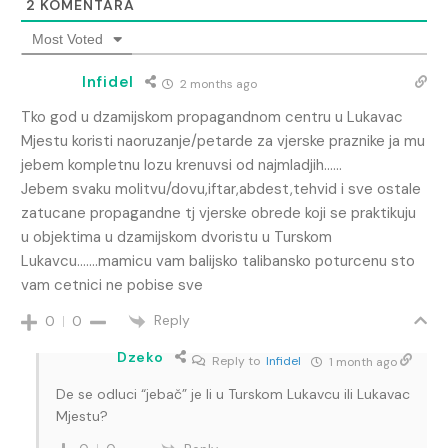
2
KOMENTARA
Most Voted
Infidel
2 months ago
Tko god u dzamijskom propagandnom centru u Lukavac
Mjestu koristi naoruzanje/petarde za vjerske praznike ja mu
jebem kompletnu lozu krenuvsi od najmladjih……
Jebem svaku molitvu/dovu,iftar,abdest,tehvid i sve ostale
zatucane propagandne tj vjerske obrede koji se praktikuju
u objektima u dzamijskom dvoristu u Turskom
Lukavcu…….mamicu vam balijsko talibansko poturcenu sto
vam cetnici ne pobise sve
Reply
0
0
Dzeko
Reply to
Infidel
1 month ago
De se odluci “jebač” je li u Turskom Lukavcu ili Lukavac
Mjestu?