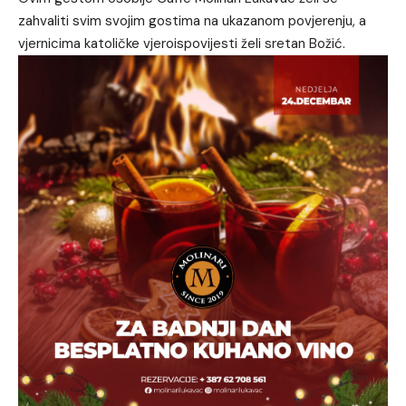
zahvaliti svim svojim gostima na ukazanom povjerenju, a
vjernicima katoličke vjeroispovijesti želi sretan Božić.