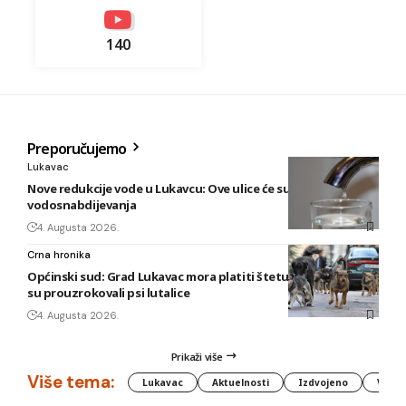
140
Preporučujemo
Lukavac
Nove redukcije vode u Lukavcu: Ove ulice će sutra biti bez
vodosnabdijevanja
4. Augusta 2026.
Crna hronika
Općinski sud: Grad Lukavac mora platiti štetu na vozilu koju
su prouzrokovali psi lutalice
4. Augusta 2026.
Prikaži više
Više tema:
Lukavac
Aktuelnosti
Izdvojeno
Vlada