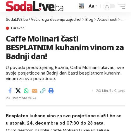
Aa
SodaLIVE.ba / Već drugu deceniju zajedno!
>
Blog
>
Aktuelnosti
>
Luka
Lukavac
Caffe Molinari časti
BESPLATNIM kuhanim vinom za
Badnji dan!
U povodu predstojećeg Božića, Caffe Molinari Lukavac, sve
svoje posjetioce na Badnji dan časti besplatnom kuhanim
vinom za sve posjetioce.
0 Min. Za Čitanje
20. Decembra 2024.
Besplatno kuhano vino za sve posjetioce služit će se
u utorak, 24. decembra od 07:30 do 23 sata.
Ovim gestom osoblje Caffe Molinari Lukavac želi se