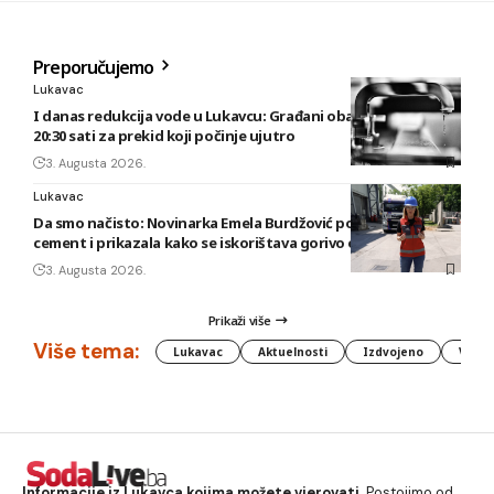
Preporučujemo
Lukavac
I danas redukcija vode u Lukavcu: Građani obaviješteni tek u
20:30 sati za prekid koji počinje ujutro
3. Augusta 2026.
Lukavac
Da smo načisto: Novinarka Emela Burdžović posjetila Lukavac
cement i prikazala kako se iskorištava gorivo od otpada
3. Augusta 2026.
Prikaži više
Više tema:
Lukavac
Aktuelnosti
Izdvojeno
Vlada
Informacije iz Lukavca kojima možete vjerovati.
Postojimo od