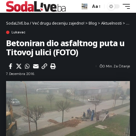
Aa
SodaLIVE.ba / Već drugu deceniju zajedno!
>
Blog
>
Aktuelnosti
>
Luka
Lukavac
Betoniran dio asfaltnog puta u
Titovoj ulici (FOTO)
0 Min. Za Čitanje
7. Decembra 2016.