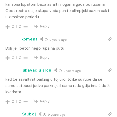
kamiona lopatom baca asfalt i nogama gaca po rupama.
Opet recite da je skupa voda punite olimpijski bazen cak i
u zimskom periodu.
Reply
0
0
koment
9 years ago
Bolji je i beton nego rupa na putu
Reply
0
0
lukavac u srcu
9 years ago
kad će asvaltirat parking u toj ulici tolike su rupe da se
samo autobusi jedva parkiraju il samo rade gdje ima 2 do 3
kvadrata
Reply
0
0
Kauboj
9 years ago