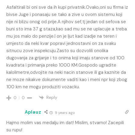
Asfaltirali bi oni sve da ih kupi privatnik.Ovako,oni su firma iz
bivse Juge i ponasaju se tako a zive u ovom sistemu koji
nije ni blizu onog od prije.A njihov sef,tj jedan od sefova se
buni sto ima 37 g staza,kao sad mu se ne uplacuje a treba
mu jos malo do penzije.I on je ljut kad izadje na teren i
umjesto da neki kvar popravi jednostavni on za svaku
sitnucu zove inspekcuju.Zasto su dozvolili onolika
dugovanja za grijanje i to onima koji imaju stanove od 100
kvadrata i primanja preko 1000 KM.Gospodo ugradite
kalolimetre,odvojite na neki nacin stanove ili ga kaznite da
ne moze nikakve dokumente vaditi kao i meni npr koji zbog
100 km ne mogu produziti vozacku.
Reply
0
0
Aplauz
9 years ago
Hajmo molim vas medalju im dat! Mislim, stvarno! Zacepili
su rupu!