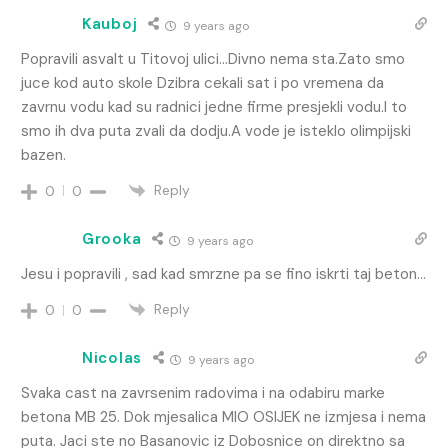
Kauboj
9 years ago
Popravili asvalt u Titovoj ulici…Divno nema sta.Zato smo
juce kod auto skole Dzibra cekali sat i po vremena da
zavrnu vodu kad su radnici jedne firme presjekli vodu.I to
smo ih dva puta zvali da dodju.A vode je isteklo olimpijski
bazen.
Reply
0
0
Grooka
9 years ago
Jesu i popravili , sad kad smrzne pa se fino iskrti taj beton…
Reply
0
0
Nicolas
9 years ago
Svaka cast na zavrsenim radovima i na odabiru marke
betona MB 25. Dok mjesalica MIO OSIJEK ne izmjesa i nema
puta. Jaci ste no Basanovic iz Dobosnice on direktno sa