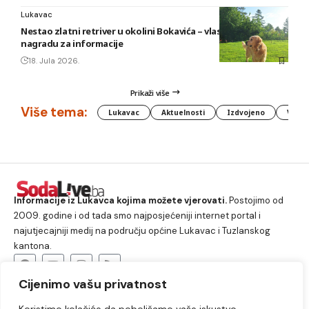
Lukavac
Nestao zlatni retriver u okolini Bokavića – vlasnik nudi
nagradu za informacije
18. Jula 2026.
Prikaži više
Više tema:
Lukavac
Aktuelnosti
Izdvojeno
Vlada
Informacije iz Lukavca kojima možete vjerovati.
Postojimo od
2009. godine i od tada smo najposjećeniji internet portal i
najutjecajniji medij na području općine Lukavac i Tuzlanskog
kantona.
Cijenimo vašu privatnost
O nama