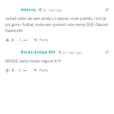
Inferno
1 year ago
Ja kad vidim da nam došle u Lukavac vode politiku, i što je
još gore i fudbal, onda nam pomoći više nema 😒😒 Glavom
Radnički!!!!
Reply
9
-1
Borac Armije BiH
1 year ago
NISADE samo među rogove ih !!!
Reply
4
0