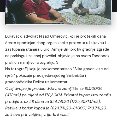
Lukavački advokat Nisad Omerović, koji je proteklih dana
često spominjan zbog organizacije protesta u Lukavcu i
zastupanja stanara u ulici Armije BiH protiv gradnje zgrade
na parkingu i zelenoj površini, objavio je na svom Facebook
profilu zanimljivu fotografiju. S
Na fotografiji koju je prokomentarisao “Slika govori više od
riječi” pokazuje predsjedavajućeg Salibašića i
gradonačelnika Delića uz komentar:
Ovaj dvojac je prodao državno zemljište za 81.000KM
(478m2) po cijeni od 178,30KM. Privatni kupac istu zemlju
prodaje kroz 28 dana za 824.741,20 (1725,40KM/m2).
Razlika u korist kupca je (824.741,20-81.000) 743.741,20.
Je li ovo prihvatljivo, vrijeđa li vas!!!