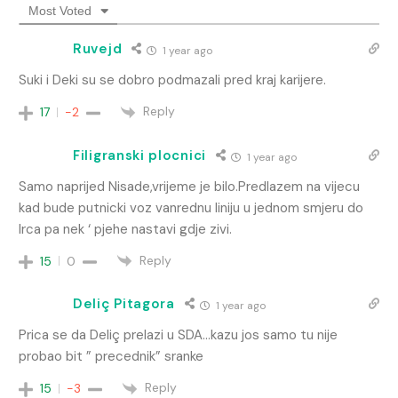
Most Voted
Ruvejd
1 year ago
Suki i Deki su se dobro podmazali pred kraj karijere.
Reply
17
-2
Filigranski plocnici
1 year ago
Samo naprijed Nisade,vrijeme je bilo.Predlazem na vijecu
kad bude putnicki voz vanrednu liniju u jednom smjeru do
Irca pa nek ‘ pjehe nastavi gdje zivi.
Reply
15
0
Deliç Pitagora
1 year ago
Prica se da Deliç prelazi u SDA…kazu jos samo tu nije
probao bit ” precednik” sranke
Reply
15
-3