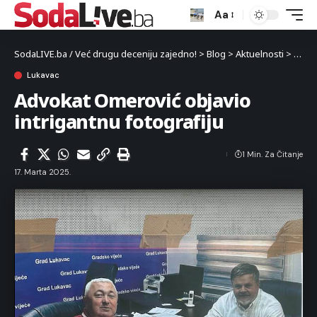
Aa
SodaLIVE.ba / Već drugu deceniju zajedno!
>
Blog
>
Aktuelnosti
>
Luka
Lukavac
Advokat Omerović objavio
intrigantnu fotografiju
1 Min. Za Čitanje
17. Marta 2025.