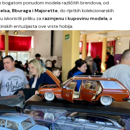
oce bogatom ponudom modela različitih brendova, od
lsa, Bburaga i Majorette
, do rijetkih kolekcionarskih
iskoristili priliku za
razmjenu i kupovinu modela
, a
inskih entuzijasta ove vrste hobija.