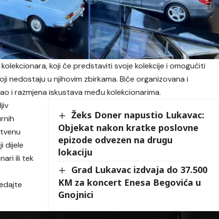
i kolekcionara, koji će predstaviti svoje kolekcije i omogućiti
ji nedostaju u njihovim zbirkama. Biće organizovana i
kao i razmjena iskustava među kolekcionarima.
jiv
Žeks Doner napustio Lukavac:
urnih
Objekat nakon kratke poslovne
stvenu
epizode odvezen na drugu
 dijele
lokaciju
ari ili tek
Grad Lukavac izdvaja do 37.500
KM za koncert Enesa Begovića u
ledajte
Gnojnici