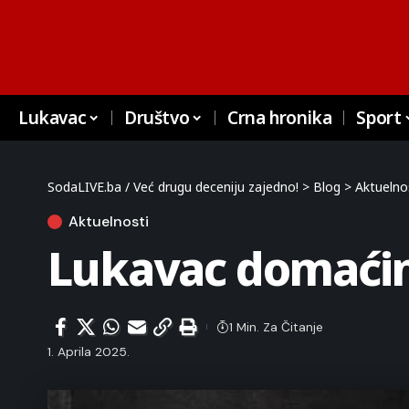
Lukavac
Društvo
Crna hronika
Sport
SodaLIVE.ba / Već drugu deceniju zajedno!
>
Blog
>
Aktuelno
Aktuelnosti
Lukavac domaćin
1 Min. Za Čitanje
1. Aprila 2025.