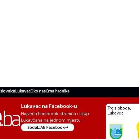
slovnica
Lukavac
Oko nas
Crna hronika
Lukavac na Facebook-u
Najveća Facebook stranica i skup
Lukavčana na jednom mjestu.
SodaLIVE Facebook