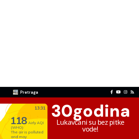
Pretraga
30
godina
Lukavčani su bez pitke
vode!