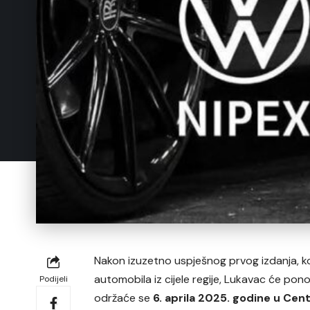
Nakon izuzetno uspješnog prvog izdanja, koje
automobila iz cijele regije, Lukavac će po
Podijeli
održaće se
6. aprila 2025. godine u Cen