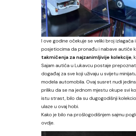
I ove godine očekuje se veliki broj izlagača 
posjetiocima da pronađu i nabave autiće ko
takmičenja za najzanimljivije kolekcije
, 
Sajam autića u Lukavcu postaje prepoznatl
događaj za sve koji uživaju u svijetu minijat
modela automobila. Ovaj susret nudi jedin
priliku da se na jednom mjestu okupe svi koji
istu strast, bilo da su dugogodišnji kolekcion
ulaze u ovaj hobi.
Kako je bilo na prošlogodišnjem sajmu pog
ovdje.