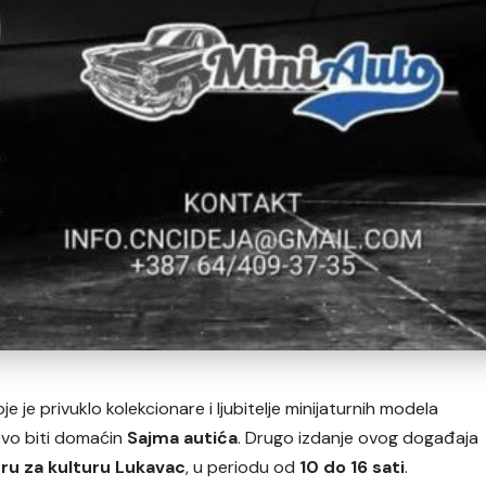
 je privuklo kolekcionare i ljubitelje minijaturnih modela
novo biti domaćin
Sajma autića
. Drugo izdanje ovog događaja
tru za kulturu Lukavac
, u periodu od
10 do 16 sati
.