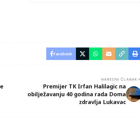
Facebook
NAREDNI ČLANAK
ne
Premijer TK Irfan Halilagic na
obilježavanju 40 godina rada Doma
zdravlja Lukavac