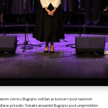
tskom centru Bugojno održan je koncert pod nazivom
rađane priredio Vokalni ansambl Bugojno pod umjetničkim