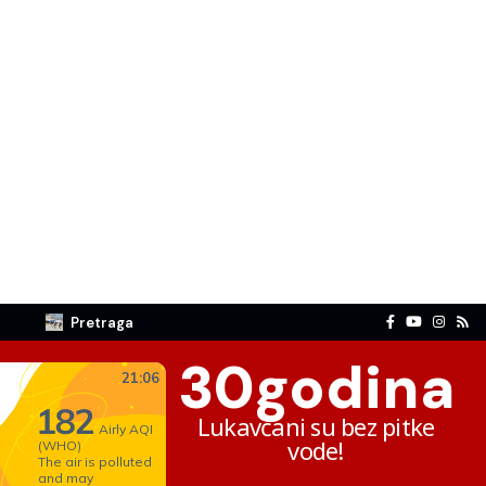
Pretraga
30
godina
Lukavčani su bez pitke
vode!