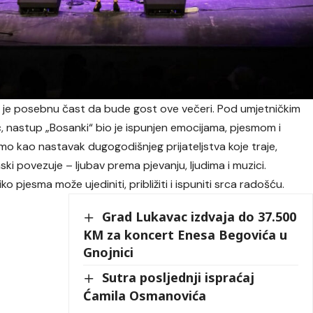
 je posebnu čast da bude gost ove večeri. Pod umjetničkim
 nastup „Bosanki“ bio je ispunjen emocijama, pjesmom i
o kao nastavak dugogodišnjeg prijateljstva koje traje,
ki povezuje – ljubav prema pjevanju, ljudima i muzici.
 pjesma može ujediniti, približiti i ispuniti srca radošću.
Grad Lukavac izdvaja do 37.500
KM za koncert Enesa Begovića u
Gnojnici
Sutra posljednji ispraćaj
Ćamila Osmanovića