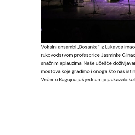
Vokalni ansambl „Bosanke“ iz Lukavca imao
rukovodstvom profesorice Jasminke Glinac,
snažnim aplauzima. Naše učešće doživljavam
mostova koje gradimo i onoga što nas istins
Večer u Bugojnu još jednom je pokazala koliko