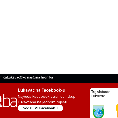
nica
Lukavac
Oko nas
Crna hronika
Lukavac na Facebook-u
Najveća Facebook stranica i skup
Lukavčana na jednom mjestu.
SodaLIVE Facebook