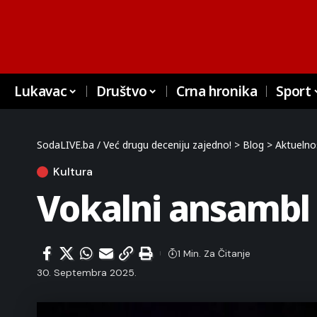
Lukavac
Društvo
Crna hronika
Sport
SodaLIVE.ba / Već drugu deceniju zajedno!
>
Blog
>
Aktuelno
Kultura
Vokalni ansambl
1 Min. Za Čitanje
30. Septembra 2025.