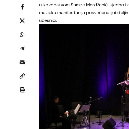
rukovodstvom Samire Merdžanić, ujedno i o
muzička manifestacija posvećena ljubiteljima
učesnici.