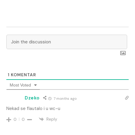
1
KOMENTAR
Most Voted
Dzeko
7 months ago
Nekad se flautalo i u wc-u
Reply
0
0