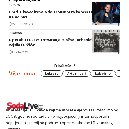
Kultura
Grad Lukavac izdvaja do 37.500 KM za koncert Enesa Begovića
u Gnojnici
27. Jula 2026.
Lukavac
U petak u Lukavcu otvaranje izložbe „Arheološki foto tragovi
Vejsila Ćurčića“
1. Jula 2026.
Prikaži više
Više tema:
Lukavac
Aktuelnosti
Izdvojeno
Vlada
Informacije iz Lukavca kojima možete vjerovati.
Postojimo od
2009. godine i od tada smo najposjećeniji internet portal i
najutjecajniji medij na području općine Lukavac i Tuzlanskog