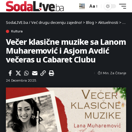
Aa
SodaLIVE.ba / Već drugu deceniju zajedno!
>
Blog
>
Aktuelnosti
>
Kultu
Kultura
Večer klasične muzike sa Lanom
Muharemović i Asjom Avdić
večeras u Cabaret Clubu
1 Min. Za Čitanje
24. Decembra 2025.