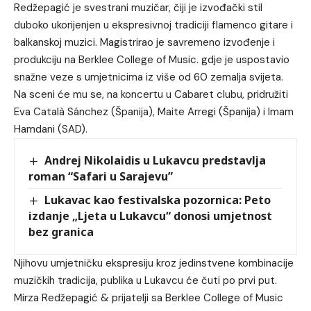
Redžepagić je svestrani muzičar, čiji je izvođački stil
duboko ukorijenjen u ekspresivnoj tradiciji flamenco gitare i
balkanskoj muzici. Magistrirao je savremeno izvođenje i
produkciju na Berklee College of Music. gdje je uspostavio
snažne veze s umjetnicima iz više od 60 zemalja svijeta.
Na sceni će mu se, na koncertu u Cabaret clubu, pridružiti
Eva Català Sánchez (Španija), Maite Arregi (Španija) i Imam
Hamdani (SAD).
Andrej Nikolaidis u Lukavcu predstavlja
roman “Safari u Sarajevu”
Lukavac kao festivalska pozornica: Peto
izdanje „Ljeta u Lukavcu“ donosi umjetnost
bez granica
Njihovu umjetničku ekspresiju kroz jedinstvene kombinacije
muzičkih tradicija, publika u Lukavcu će čuti po prvi put.
Mirza Redžepagić & prijatelji sa Berklee College of Music