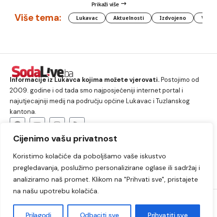
Prikaži više
Više tema:
Lukavac
Aktuelnosti
Izdvojeno
Vlada
Informacije iz Lukavca kojima možete vjerovati.
Postojimo od
2009. godine i od tada smo najposjećeniji internet portal i
najutjecajniji medij na području općine Lukavac i Tuzlanskog
kantona.
Cijenimo vašu privatnost
O nama
Koristimo kolačiće da poboljšamo vaše iskustvo
Lukavac
Društvo
Crna hronika
Sport
pregledavanja, poslužimo personalizirane oglase ili sadržaj i
Kultura
Kolumne
Slobodno vrijeme
analiziramo naš promet. Klikom na "Prihvati sve", pristajete
na našu upotrebu kolačića.
2009. – 2024. © Lukavački info portal – SodaLIVE.ba. Sva prava
zadržana. Zabranjeno kopiranje autorskog sadržaja i korištenje
Prilagodi
Odbaciti sve
Prihvatiti sve