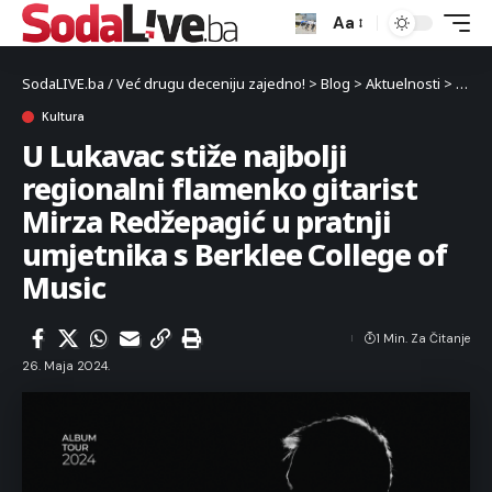
Aa
SodaLIVE.ba / Već drugu deceniju zajedno!
>
Blog
>
Aktuelnosti
>
Kultu
Kultura
U Lukavac stiže najbolji
regionalni flamenko gitarist
Mirza Redžepagić u pratnji
umjetnika s Berklee College of
Music
1 Min. Za Čitanje
26. Maja 2024.