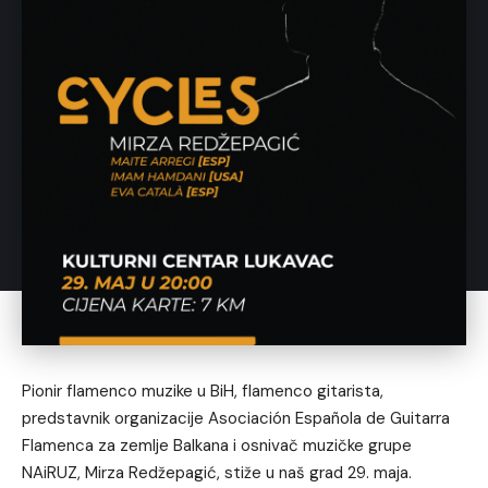
Pionir flamenco muzike u BiH, flamenco gitarista,
predstavnik organizacije Asociación Española de Guitarra
Flamenca za zemlje Balkana i osnivač muzičke grupe
NAiRUZ, Mirza Redžepagić, stiže u naš grad 29. maja.