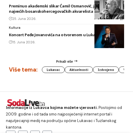
Preminuo akademski slikar Ćamil Osmanović, jedan od
najvećih bosanskohercegovačkih akvarelista
25. Juna 2026.
Kultura
Koncert Peđe Jovanovića na otvorenom u Lukavcu
15. Juna 2026.
Prikaži više
Više tema:
Lukavac
Aktuelnosti
Izdvojeno
Vlada
Informacije iz Lukavca kojima možete vjerovati.
Postojimo od
2009. godine i od tada smo najposjećeniji internet portal i
najutjecajniji medij na području općine Lukavac i Tuzlanskog
kantona.