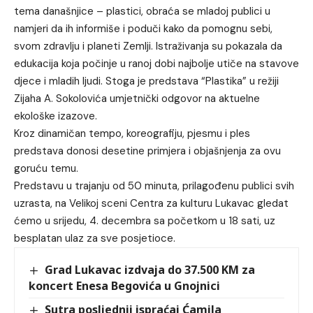
tema današnjice – plastici, obraća se mladoj publici u
namjeri da ih informiše i poduči kako da pomognu sebi,
svom zdravlju i planeti Zemlji. Istraživanja su pokazala da
edukacija koja počinje u ranoj dobi najbolje utiče na stavove
djece i mladih ljudi. Stoga je predstava “Plastika” u režiji
Zijaha A. Sokolovića umjetnički odgovor na aktuelne
ekološke izazove.
Kroz dinamičan tempo, koreografiju, pjesmu i ples
predstava donosi desetine primjera i objašnjenja za ovu
goruću temu.
Predstavu u trajanju od 50 minuta, prilagođenu publici svih
uzrasta, na Velikoj sceni Centra za kulturu Lukavac gledat
ćemo u srijedu, 4. decembra sa početkom u 18 sati, uz
besplatan ulaz za sve posjetioce.
Grad Lukavac izdvaja do 37.500 KM za
koncert Enesa Begovića u Gnojnici
Sutra posljednji ispraćaj Ćamila