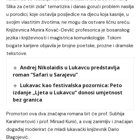
Slika za četiri zida“ tematizira i danas gorući problem nasilja
u porodici, koje ostavlja posljedice na djecu koja kasnije, u
svojim vlastitim životima, ne mogu da ostvare ličnu sreću.
Književnica Munira Kovač-Devlić profesorica je bosanskog
jezika i književnosti i magistrica komunikologije. Tokom
bogate karijere objavila je brojne poetske, prozne i dramske
tekstove.
Andrej Nikolaidis u Lukavcu predstavlja
roman “Safari u Sarajevu”
Lukavac kao festivalska pozornica: Peto
izdanje „Ljeta u Lukavcu“ donosi umjetnost
bez granica
Promotori ova dva značajna romana bit će prof. Subhija
Karahmetović i prof. Mirsad Kunić, a ovaj zanimljiv i značajan
događaj moderirat će mladi lukavački književnik Dario
Blagojević.