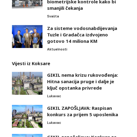
biometrijske kontrole kako bi
smanjili čekanja
Svašta
Za sisteme vodosnabdijevanja
Tuzle i Gradačca izdvojeno
gotovo 14 miliona KM
Aktuelnosti
Vijesti iz Koksare
GIKIL nema krizu rukovođenja:
Hitna sanacija pruge i dalje je
ključ opstanka privrede
Lukavac
GIKIL ZAPOŠLJAVA: Raspisan
konkurs za prijem 5 uposlenika
Lukavac
GIKIL zapošaljava: Konkurs za