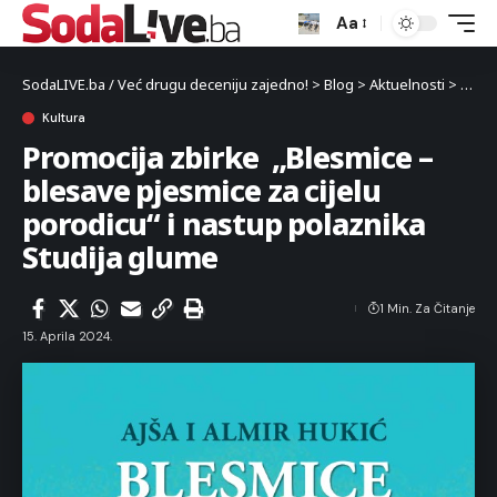
Aa
SodaLIVE.ba / Već drugu deceniju zajedno!
>
Blog
>
Aktuelnosti
>
Kultu
Kultura
Promocija zbirke „Blesmice –
blesave pjesmice za cijelu
porodicu“ i nastup polaznika
Studija glume
1 Min. Za Čitanje
15. Aprila 2024.