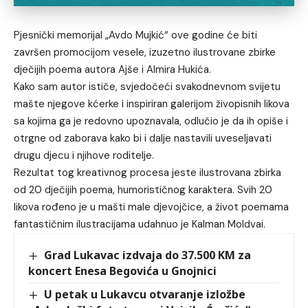
Pjesnički memorijal „Avdo Mujkić“ ove godine će biti
završen promocijom vesele, izuzetno ilustrovane zbirke
dječijih poema autora Ajše i Almira Hukića.
Kako sam autor ističe, svjedočeći svakodnevnom svijetu
mašte njegove kćerke i inspiriran galerijom živopisnih likova
sa kojima ga je redovno upoznavala, odlučio je da ih opiše i
otrgne od zaborava kako bi i dalje nastavili uveseljavati
drugu djecu i njihove roditelje.
Rezultat tog kreativnog procesa jeste ilustrovana zbirka
od 20 dječijih poema, humorističnog karaktera. Svih 20
likova rođeno je u mašti male djevojčice, a život poemama
fantastičnim ilustracijama udahnuo je Kalman Moldvai.
Grad Lukavac izdvaja do 37.500 KM za
koncert Enesa Begovića u Gnojnici
U petak u Lukavcu otvaranje izložbe