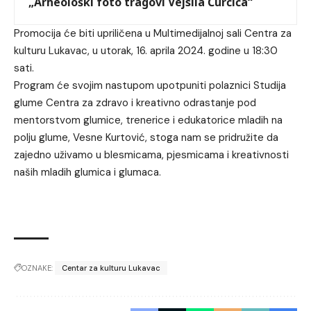
„Arheološki foto tragovi Vejsila Ćurčića“
Promocija će biti upriličena u Multimedijalnoj sali Centra za
kulturu Lukavac, u utorak, 16. aprila 2024. godine u 18:30
sati.
Program će svojim nastupom upotpuniti polaznici Studija
glume Centra za zdravo i kreativno odrastanje pod
mentorstvom glumice, trenerice i edukatorice mladih na
polju glume, Vesne Kurtović, stoga nam se pridružite da
zajedno uživamo u blesmicama, pjesmicama i kreativnosti
naših mladih glumica i glumaca.
OZNAKE:
Centar za kulturu Lukavac