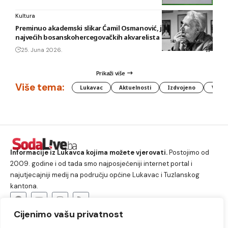
Kultura
Preminuo akademski slikar Ćamil Osmanović, jedan od
najvećih bosanskohercegovačkih akvarelista
25. Juna 2026.
Prikaži više
Više tema:
Lukavac
Aktuelnosti
Izdvojeno
Vlada
Informacije iz Lukavca kojima možete vjerovati.
Postojimo od
2009. godine i od tada smo najposjećeniji internet portal i
najutjecajniji medij na području općine Lukavac i Tuzlanskog
kantona.
Cijenimo vašu privatnost
O nama