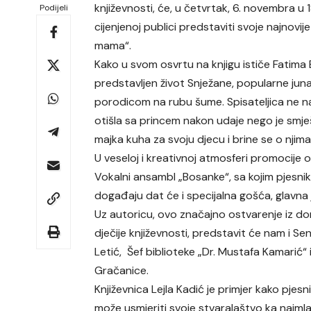
književnosti, će, u četvrtak, 6. novembra u 
Podijeli
cijenjenoj publici predstaviti svoje najnovi
mama“.
Kako u svom osvrtu na knjigu ističe Fatima Be
predstavljen život Snježane, popularne juna
porodicom na rubu šume. Spisateljica ne nasto
otišla sa princem nakon udaje nego je smj
majka kuha za svoju djecu i brine se o njima
U veseloj i kreativnoj atmosferi promocije 
Vokalni ansambl „Bosanke“, sa kojim pjesni
događaju dat će i specijalna gošća, glavna
Uz autoricu, ovo značajno ostvarenje iz 
dječije književnosti, predstavit će nam i S
Letić, Šef biblioteke „Dr. Mustafa Kamarić“ 
Gračanice.
Književnica Lejla Kadić je primjer kako pjesni
može usmjeriti svoje stvaralaštvo ka najml