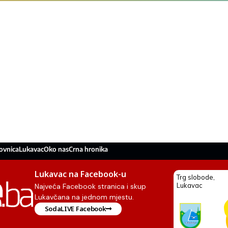
ovnica
Lukavac
Oko nas
Crna hronika
Lukavac na Facebook-u
Najveća Facebook stranica i skup
Lukavčana na jednom mjestu.
SodaLIVE Facebook