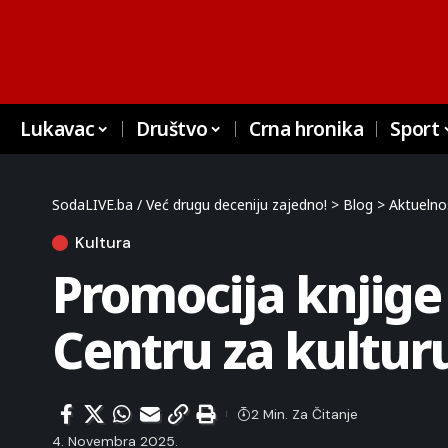
Lukavac
Društvo
Crna hronika
Sport
SodaLIVE.ba / Već drugu deceniju zajedno!
>
Blog
>
Aktuelno
Kultura
Promocija knjig
Centru za kultur
2 Min. Za Čitanje
4. Novembra 2025.