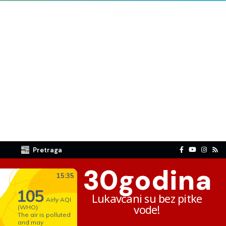
Pretraga
30
godina
Lukavčani su bez pitke
vode!