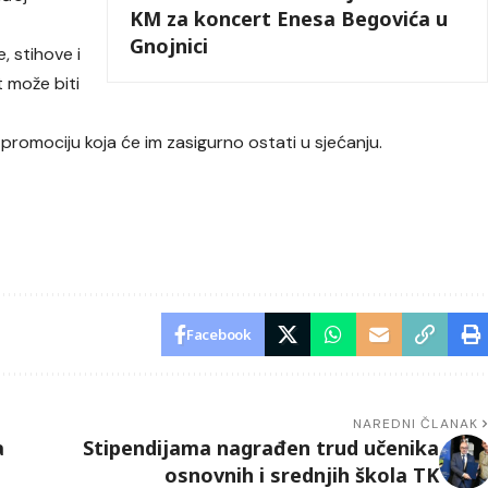
KM za koncert Enesa Begovića u
Gnojnici
, stihove i
t može biti
promociju koja će im zasigurno ostati u sjećanju.
Facebook
NAREDNI ČLANAK
a
Stipendijama nagrađen trud učenika
osnovnih i srednjih škola TK