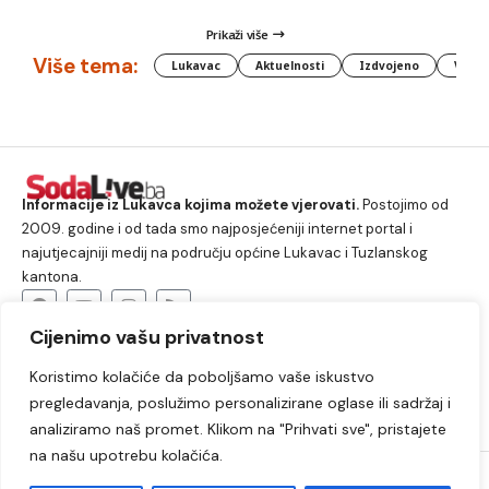
Prikaži više
Više tema:
Lukavac
Aktuelnosti
Izdvojeno
Vlada
Informacije iz Lukavca kojima možete vjerovati.
Postojimo od
2009. godine i od tada smo najposjećeniji internet portal i
najutjecajniji medij na području općine Lukavac i Tuzlanskog
kantona.
Cijenimo vašu privatnost
O nama
Koristimo kolačiće da poboljšamo vaše iskustvo
Lukavac
Društvo
Crna hronika
Sport
pregledavanja, poslužimo personalizirane oglase ili sadržaj i
Kultura
Kolumne
Slobodno vrijeme
analiziramo naš promet. Klikom na "Prihvati sve", pristajete
na našu upotrebu kolačića.
2009. – 2024. © Lukavački info portal – SodaLIVE.ba. Sva prava