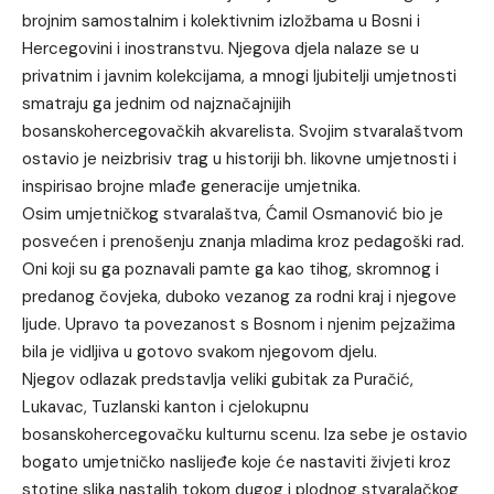
brojnim samostalnim i kolektivnim izložbama u Bosni i
Hercegovini i inostranstvu. Njegova djela nalaze se u
privatnim i javnim kolekcijama, a mnogi ljubitelji umjetnosti
smatraju ga jednim od najznačajnijih
bosanskohercegovačkih akvarelista. Svojim stvaralaštvom
ostavio je neizbrisiv trag u historiji bh. likovne umjetnosti i
inspirisao brojne mlađe generacije umjetnika.
Osim umjetničkog stvaralaštva, Ćamil Osmanović bio je
posvećen i prenošenju znanja mladima kroz pedagoški rad.
Oni koji su ga poznavali pamte ga kao tihog, skromnog i
predanog čovjeka, duboko vezanog za rodni kraj i njegove
ljude. Upravo ta povezanost s Bosnom i njenim pejzažima
bila je vidljiva u gotovo svakom njegovom djelu.
Njegov odlazak predstavlja veliki gubitak za Puračić,
Lukavac, Tuzlanski kanton i cjelokupnu
bosanskohercegovačku kulturnu scenu. Iza sebe je ostavio
bogato umjetničko naslijeđe koje će nastaviti živjeti kroz
stotine slika nastalih tokom dugog i plodnog stvaralačkog