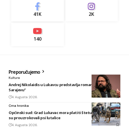
41K
2K
140
Preporučujemo
Kultura
Andrej Nikolaidis u Lukavcu predstavlja roman “Safari u
Sarajevu”
4. Augusta 2026.
Crna hronika
Općinski sud: Grad Lukavac mora platiti štetu na vozilu koju
su prouzrokovali psi lutalice
4. Augusta 2026.