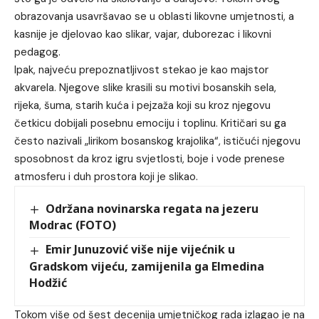
obrazovanja usavršavao se u oblasti likovne umjetnosti, a
kasnije je djelovao kao slikar, vajar, duborezac i likovni
pedagog.
Ipak, najveću prepoznatljivost stekao je kao majstor
akvarela. Njegove slike krasili su motivi bosanskih sela,
rijeka, šuma, starih kuća i pejzaža koji su kroz njegovu
četkicu dobijali posebnu emociju i toplinu. Kritičari su ga
često nazivali „lirikom bosanskog krajolika“, ističući njegovu
sposobnost da kroz igru svjetlosti, boje i vode prenese
atmosferu i duh prostora koji je slikao.
Održana novinarska regata na jezeru
Modrac (FOTO)
Emir Junuzović više nije vijećnik u
Gradskom vijeću, zamijenila ga Elmedina
Hodžić
Tokom više od šest decenija umjetničkog rada izlagao je na