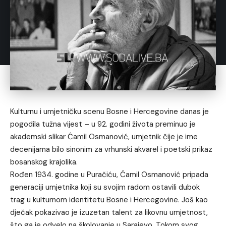
Kulturnu i umjetničku scenu Bosne i Hercegovine danas je
pogodila tužna vijest – u 92. godini života preminuo je
akademski slikar Ćamil Osmanović, umjetnik čije je ime
decenijama bilo sinonim za vrhunski akvarel i poetski prikaz
bosanskog krajolika.
Rođen 1934. godine u Puračiću, Ćamil Osmanović pripada
generaciji umjetnika koji su svojim radom ostavili dubok
trag u kulturnom identitetu Bosne i Hercegovine. Još kao
dječak pokazivao je izuzetan talent za likovnu umjetnost,
što ga je odvelo na školovanje u Sarajevo. Tokom svog