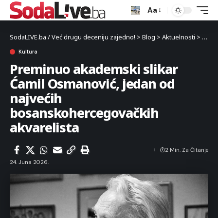
Aa
SodaLIVE.ba / Već drugu deceniju zajedno!
>
Blog
>
Aktuelnosti
>
Kultu
Kultura
Preminuo akademski slikar
Ćamil Osmanović, jedan od
najvećih
bosanskohercegovačkih
akvarelista
2 Min. Za Čitanje
24. Juna 2026.