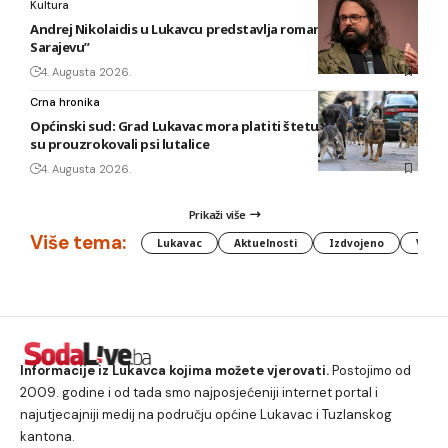
Kultura
Andrej Nikolaidis u Lukavcu predstavlja roman “Safari u
Sarajevu”
4. Augusta 2026.
Crna hronika
Općinski sud: Grad Lukavac mora platiti štetu na vozilu koju
su prouzrokovali psi lutalice
4. Augusta 2026.
Prikaži više
Više tema:
Lukavac
Aktuelnosti
Izdvojeno
Vlada
Informacije iz Lukavca kojima možete vjerovati.
Postojimo od
2009. godine i od tada smo najposjećeniji internet portal i
najutjecajniji medij na području općine Lukavac i Tuzlanskog
kantona.