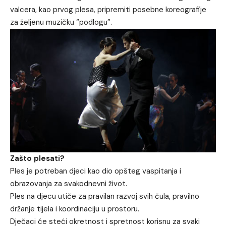
valcera, kao prvog plesa, pripremiti posebne koreografije
za željenu muzičku “podlogu”.
Zašto plesati?
Ples je potreban djeci kao dio opšteg vaspitanja i
obrazovanja za svakodnevni život.
Ples na djecu utiče za pravilan razvoj svih čula, pravilno
držanje tijela i koordinaciju u prostoru.
Dječaci će steći okretnost i spretnost korisnu za svaki