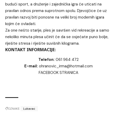
budući sport, a druženje i zajednička igra će uticati na
pravilan odnos prema suprotnom spolu. Djevojčice će uz
pravilan razvoj biti ponosne na veliki broj modernih igara
kojim će ovladati.
Za one nešto starije, ples je savršen vid rekreacije a samo
nekoliko minuta plesa učinit će da se osjećate puno bolje,
riješite stresa i riješite suvišnih kilograma.
KONTAKT INFORMACIJE:
Telefon:
061 964 472
E-mail:
ohranovic_irma@hotmail.com
FACEBOOK STRANICA
OZNAKE:
Lukavac