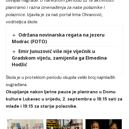
osvajali nagrade. U narednom periodu uz te aktivnosti
planiramo i razna iznenađenja za naše polaznike i
polaznice.
Izjavila je za naš portal Irma Ohranović,
voditeljica škole.
Održana novinarska regata na jezeru
Modrac (FOTO)
Emir Junuzović više nije vijećnik u
Gradskom vijeću, zamijenila ga Elmedina
Hodžić
Škola je u proteklom periodu okupila veliki broj najmlađih
sugrađana.
Okupljanje nakon ljetne pauze je planirano u Domu
kulture Lukavac u srijedu, 2. septembra u 18:15 sati za
mlađe i 19:15 za starije polaznike.