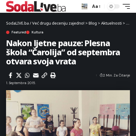
Aa
SodaLIVE.ba / Već drugu deceniju zajedno!
>
Blog
>
Aktuelnosti
>
Kultu
Featured
Kultura
Nakon ljetne pauze: Plesna
škola “Čarolija” od septembra
otvara svoja vrata
2 Min. Za Čitanje
1. Septembra 2015.