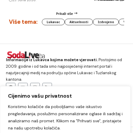
Prikaži više
Više tema:
Lukavac
Aktuelnosti
Izdvojeno
Vlada
Informacije iz Lukavca kojima možete vjerovati.
Postojimo od
2009. godine i od tada smo najposjećeniji internet portal i
najutjecajniji medij na području općine Lukavac i Tuzlanskog
kantona.
Cijenimo vašu privatnost
O nama
Koristimo kolačiće da poboljšamo vaše iskustvo
Lukavac
Društvo
Crna hronika
Sport
pregledavanja, poslužimo personalizirane oglase ili sadržaj i
Kultura
Kolumne
Slobodno vrijeme
analiziramo naš promet. Klikom na "Prihvati sve", pristajete
na našu upotrebu kolačića.