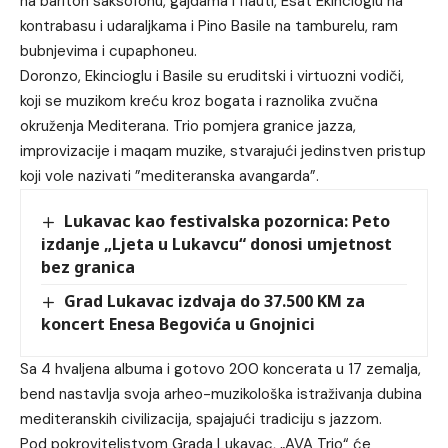
na bariton saksofonu, gajdama i flauti, Esat Ekincioglu na
kontrabasu i udaraljkama i Pino Basile na tamburelu, ram
bubnjevima i cupaphoneu.
Doronzo, Ekincioglu i Basile su eruditski i virtuozni vodiči,
koji se muzikom kreću kroz bogata i raznolika zvučna
okruženja Mediterana. Trio pomjera granice jazza,
improvizacije i maqam muzike, stvarajući jedinstven pristup
koji vole nazivati ​​”mediteranska avangarda”.
Lukavac kao festivalska pozornica: Peto
izdanje „Ljeta u Lukavcu“ donosi umjetnost
bez granica
Grad Lukavac izdvaja do 37.500 KM za
koncert Enesa Begovića u Gnojnici
Sa 4 hvaljena albuma i gotovo 200 koncerata u 17 zemalja,
bend nastavlja svoja arheo-muzikološka istraživanja dubina
mediteranskih civilizacija, spajajući tradiciju s jazzom.
Pod pokroviteljstvom Grada Lukavac, „AVA Trio“ će