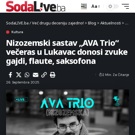
Aa
SodaLIVE.ba / Već drugu deceniju zajedno!
>
Blog
>
Aktuelnosti
>
Kultu
Kultura
Nizozemski sastav „AVA Trio“
večeras u Lukavac donosi zvuke
gajdi, flaute, saksofona
2 Min. Za Čitanje
26. Septembra 2025.