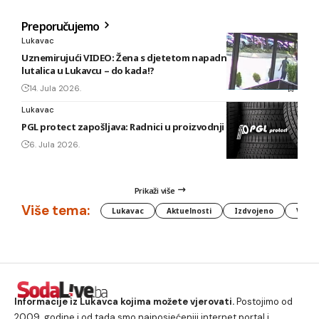
Preporučujemo
Lukavac
Uznemirujući VIDEO: Žena s djetetom napadnuta od pasa
lutalica u Lukavcu – do kada!?
14. Jula 2026.
Lukavac
PGL protect zapošljava: Radnici u proizvodnji i vulkanizeri
6. Jula 2026.
Prikaži više
Više tema:
Lukavac
Aktuelnosti
Izdvojeno
Vlada
Informacije iz Lukavca kojima možete vjerovati.
Postojimo od
2009. godine i od tada smo najposjećeniji internet portal i