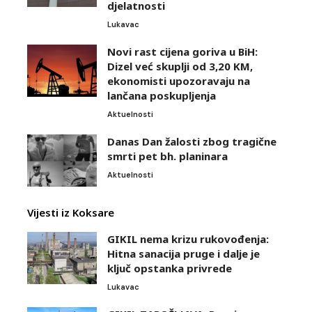
djelatnosti
Lukavac
Novi rast cijena goriva u BiH:
Dizel već skuplji od 3,20 KM,
ekonomisti upozoravaju na
lančana poskupljenja
Aktuelnosti
Danas Dan žalosti zbog tragične
smrti pet bh. planinara
Aktuelnosti
Vijesti iz Koksare
GIKIL nema krizu rukovođenja:
Hitna sanacija pruge i dalje je
ključ opstanka privrede
Lukavac