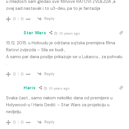
u mladosti sam gledao sve filmove RATOVI ZVIJEZDA ,a
ovaj sad nastavak i to u3-deu, pa to je fantazija
Reply
0
0
Star Wars
10 years ago
15.12. 2015. u Holivudu je održana svjtska premijera filma
Ratovi zvijezda – Sila se budi ,
A samo par dana poslije prikazuje se u Lukavcu , za pohvalu
.
Reply
0
0
Haris
10 years ago
Svaka čast , samo nakom nekoliko dana od premijere u
Holywood-u ! Haris Dedić – Star Wars za projekciju u
nedjelju.
Reply
0
0