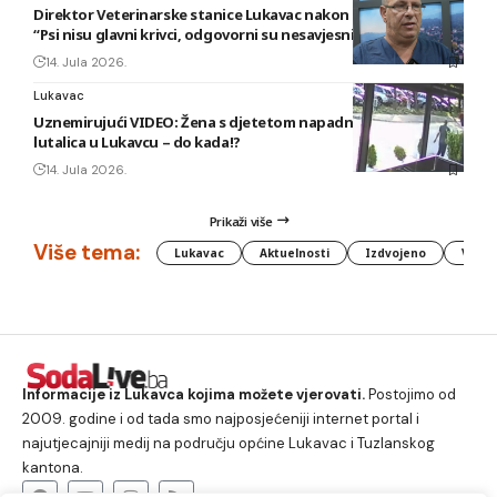
Direktor Veterinarske stanice Lukavac nakon novog napada:
“Psi nisu glavni krivci, odgovorni su nesavjesni vlasnici”
14. Jula 2026.
Lukavac
Uznemirujući VIDEO: Žena s djetetom napadnuta od pasa
lutalica u Lukavcu – do kada!?
14. Jula 2026.
Prikaži više
Više tema:
Lukavac
Aktuelnosti
Izdvojeno
Vlada
Informacije iz Lukavca kojima možete vjerovati.
Postojimo od
2009. godine i od tada smo najposjećeniji internet portal i
najutjecajniji medij na području općine Lukavac i Tuzlanskog
kantona.