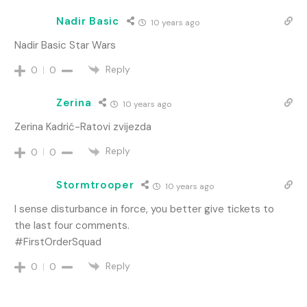
Nadir Basic
10 years ago
Nadir Basic Star Wars
Reply
0
0
Zerina
10 years ago
Zerina Kadrić-Ratovi zvijezda
Reply
0
0
Stormtrooper
10 years ago
I sense disturbance in force, you better give tickets to
the last four comments.
#FirstOrderSquad
Reply
0
0