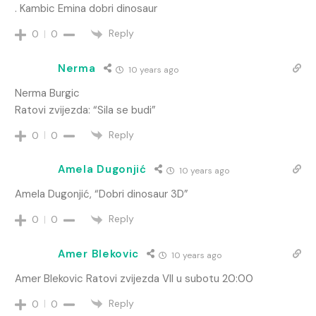
. Kambic Emina dobri dinosaur
Reply
0
0
Nerma
10 years ago
Nerma Burgic
Ratovi zvijezda: “Sila se budi”
Reply
0
0
Amela Dugonjić
10 years ago
Amela Dugonjić, “Dobri dinosaur 3D”
Reply
0
0
Amer Blekovic
10 years ago
Amer Blekovic Ratovi zvijezda VII u subotu 20:00
Reply
0
0