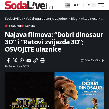
Aa
SodaLIVE.ba / Već drugu deceniju zajedno!
>
Blog
>
Aktuelnosti
>
Kultu
Featured
Kultura
Najava filmova: “Dobri dinosaur
3D” i “Ratovi zvijezda 3D”;
OSVOJITE ulaznice
1 Min. Za Čitanje
16. Decembra 2015.