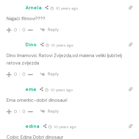
Arnela
10 years ago
Najjači filmovi????
Reply
0
0
Dino
10 years ago
Dino Imamovic Ratovi Zvijezda,od malena veliki ljubitelj
ratova zvijezda
Reply
0
0
ema
10 years ago
Ema omerkic-dobri dinosauri
Reply
0
0
edina
10 years ago
Cobic Edina Dobri dinosaur