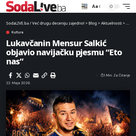
Aa
SodaLIVE.ba / Već drugu deceniju zajedno!
>
Blog
>
Aktuelnosti
>
Kultu
Kultura
Lukavčanin Mensur Salkić
objavio navijačku pjesmu “Eto
nas”
1 Min. Za Čitanje
22. Maja 2026.