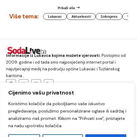
Prikaži više
Više tema:
Lukavac
Aktuelnosti
Izdvojeno
Vlada
Informacije iz Lukavca kojima možete vjerovati.
Postojimo od
2009. godine i od tada smo najposjećeniji internet portal i
najutjecajniji medij na području općine Lukavac i Tuzlanskog
kantona.
Cijenimo vašu privatnost
O nama
Koristimo kolačiće da poboljšamo vaše iskustvo
Lukavac
Društvo
Crna hronika
Sport
pregledavanja, poslužimo personalizirane oglase ili sadržaj i
Kultura
Kolumne
Slobodno vrijeme
analiziramo naš promet. Klikom na "Prihvati sve", pristajete
na našu upotrebu kolačića.
2009. – 2024. © Lukavački info portal – SodaLIVE.ba. Sva prava