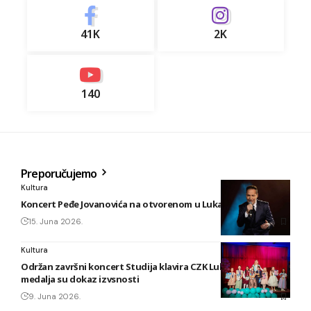
41K
2K
140
Preporučujemo
Kultura
Koncert Peđe Jovanovića na otvorenom u Lukavcu
15. Juna 2026.
Kultura
Održan završni koncert Studija klavira CZK Lukavac: 31 zlatna
medalja su dokaz izvsnosti
9. Juna 2026.