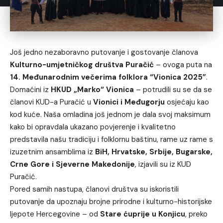
Još jedno nezaboravno putovanje i gostovanje članova
Kulturno-umjetničkog društva Puračić
– ovoga puta na
14. Međunarodnim večerima folklora “Vionica 2025”
.
Domaćini iz
HKUD „Marko“ Vionica
– potrudili su se da se
članovi KUD-a Puračić u
Vionici i Međugorju
osjećaju kao
kod kuće. Naša omladina još jednom je dala svoj maksimum
kako bi opravdala ukazano povjerenje i kvalitetno
predstavila našu tradiciju i folklornu baštinu, rame uz rame s
izuzetnim ansamblima iz
BiH, Hrvatske, Srbije, Bugarske,
Crne Gore i Sjeverne Makedonije
, izjavili su iz KUD
Puračić.
Pored samih nastupa, članovi društva su iskoristili
putovanje da upoznaju brojne prirodne i kulturno-historijske
ljepote Hercegovine – od
Stare ćuprije u Konjicu
, preko