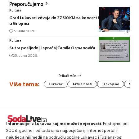
Preporučujemo
Kultura
Grad Lukavac izdvaja do 37.500 KM za koncert Enesa Begovića
u Gnojnici
27. Jula 2026.
Kultura
Sutra posljednji ispraćaj Ćamila Osmanovića
25. Juna 2026.
Prikaži više
Više tema:
Lukavac
Aktuelnosti
Izdvojeno
Vlada
Informacije iz Lukavca kojima možete vjerovati.
Postojimo od
2009. godine i od tada smo najposjećeniji internet portal i
najutjecajniji medij na području općine Lukavac i Tuzlanskog