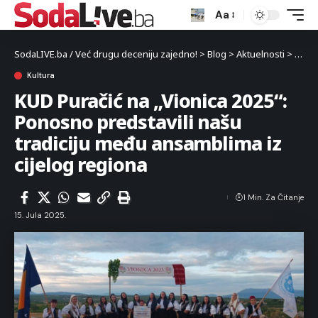
Aa
SodaLIVE.ba / Već drugu deceniju zajedno!
>
Blog
>
Aktuelnosti
>
Kultu
Kultura
KUD Puračić na „Vionica 2025“:
Ponosno predstavili našu
tradiciju među ansamblima iz
cijelog regiona
1 Min. Za Čitanje
15. Jula 2025.