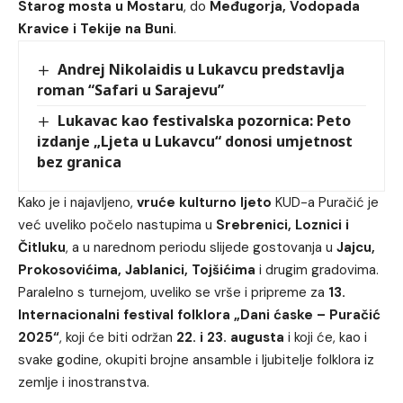
Starog mosta u Mostaru
, do
Međugorja, Vodopada
Kravice i Tekije na Buni
.
Andrej Nikolaidis u Lukavcu predstavlja
roman “Safari u Sarajevu”
Lukavac kao festivalska pozornica: Peto
izdanje „Ljeta u Lukavcu“ donosi umjetnost
bez granica
Kako je i najavljeno,
vruće kulturno ljeto
KUD-a Puračić je
već uveliko počelo nastupima u
Srebrenici, Loznici i
Čitluku
, a u narednom periodu slijede gostovanja u
Jajcu,
Prokosovićima, Jablanici, Tojšićima
i drugim gradovima.
Paralelno s turnejom, uveliko se vrše i pripreme za
13.
Internacionalni festival folklora „Dani ćaske – Puračić
2025“
, koji će biti održan
22. i 23. augusta
i koji će, kao i
svake godine, okupiti brojne ansamble i ljubitelje folklora iz
zemlje i inostranstva.