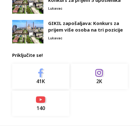
konkurs za prijem 5 uposlenika
Lukavac
GIKIL zapošaljava: Konkurs za
prijem više osoba na tri pozicije
Lukavac
Priključite se!
41K
2K
140