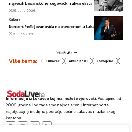
najvećih bosanskohercegovačkih akvarelista
25. Juna 2026.
Kultura
Koncert Peđe Jovanovića na otvorenom u Lukavcu
15. Juna 2026.
Prikaži više
Više tema:
Lukavac
Aktuelnosti
Izdvojeno
Vlada
Informacije iz Lukavca kojima možete vjerovati.
Postojimo od
2009. godine i od tada smo najposjećeniji internet portal i
najutjecajniji medij na području općine Lukavac i Tuzlanskog
kantona.