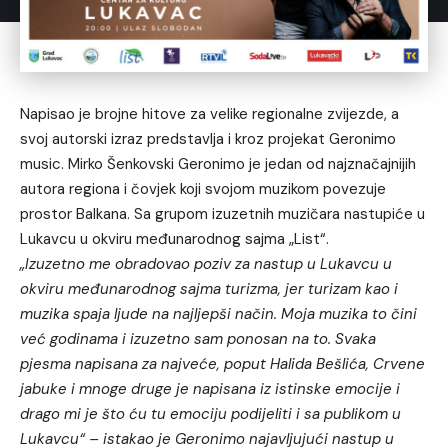
Napisao je brojne hitove za velike regionalne zvijezde, a
svoj autorski izraz predstavlja i kroz projekat Geronimo
music. Mirko Šenkovski Geronimo je jedan od najznačajnijih
autora regiona i čovjek koji svojom muzikom povezuje
prostor Balkana. Sa grupom izuzetnih muzičara nastupiće u
Lukavcu u okviru međunarodnog sajma „List“.
„Izuzetno me obradovao poziv za nastup u Lukavcu u
okviru međunarodnog sajma turizma, jer turizam kao i
muzika spaja ljude na najljepši način. Moja muzika to čini
već godinama i izuzetno sam ponosan na to. Svaka
pjesma napisana za najveće, poput Halida Bešlića, Crvene
jabuke i mnoge druge je napisana iz istinske emocije i
drago mi je što ću tu emociju podijeliti i sa publikom u
Lukavcu“ – istakao je Geronimo najavljujući nastup u