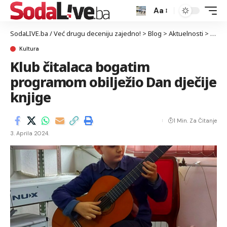
Aa
SodaLIVE.ba / Već drugu deceniju zajedno!
>
Blog
>
Aktuelnosti
>
Kultu
Kultura
Klub čitalaca bogatim
programom obilježio Dan dječije
knjige
1 Min. Za Čitanje
3. Aprila 2024.