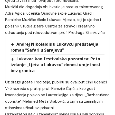
djecu „Svaštarica“ ovaj put i promovisana.
Muzički dio događaja obuhvatio je nastup talentovanog
Adija Agića, učenika Osnovne škole Lukavac Grad i
Paralelne Muzičke škole Lukavac Mjesto, koji je ujedno i
polaznik Studija gitare Centra za zdravo i kreativno
odrastanje pod rukovodstvom prof. Predraga Stankovića.
Andrej Nikolaidis u Lukavcu predstavlja
roman “Safari u Sarajevu”
Lukavac kao festivalska pozornica: Peto
izdanje „Ljeta u Lukavcu“ donosi umjetnost
bez granica
Uz drage goste i roditelje, publiku su ovaj put činili učenici
V-5 razreda u pratnji prof. Ramzije Čajić, a kao gost
iznenađenja pojavio se i autor knjige za djecu „Razbarušeno
dvorište“ Mehmed Meša Srabović, u čijim su zanimljivim
stihovima uživali svi prisutni.
Organizatori ističu zahvalnost svima koji su dali doprinos