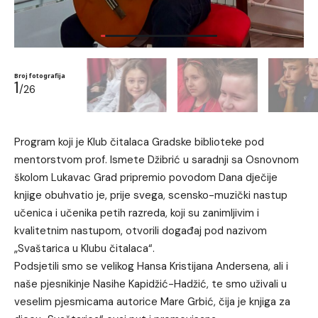
Broj fotografija
1
/26
Program koji je Klub čitalaca Gradske biblioteke pod
mentorstvom prof. Ismete Džibrić u saradnji sa Osnovnom
školom Lukavac Grad pripremio povodom Dana dječije
knjige obuhvatio je, prije svega, scensko-muzički nastup
učenica i učenika petih razreda, koji su zanimljivim i
kvalitetnim nastupom, otvorili događaj pod nazivom
„Svaštarica u Klubu čitalaca“.
Podsjetili smo se velikog Hansa Kristijana Andersena, ali i
naše pjesnikinje Nasihe Kapidžić-Hadžić, te smo uživali u
veselim pjesmicama autorice Mare Grbić, čija je knjiga za