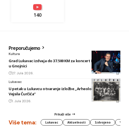
140
Preporučujemo
Kultura
Grad Lukavac izdvaja do 37.500 KM za koncert Enesa Begovića
u Gnojnici
27. Jula 2026.
Lukavac
U petak u Lukavcu otvaranje izložbe „Arheološki foto tragovi
Vejsila Ćurčića“
1. Jula 2026.
Prikaži više
Više tema:
Lukavac
Aktuelnosti
Izdvojeno
Vlada