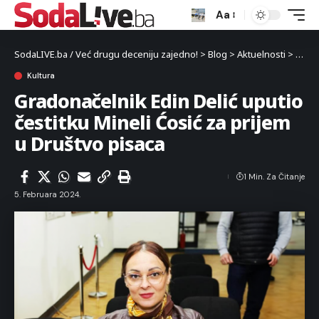
Aa
SodaLIVE.ba / Već drugu deceniju zajedno!
>
Blog
>
Aktuelnosti
>
Kultu
Kultura
Gradonačelnik Edin Delić uputio
čestitku Mineli Ćosić za prijem
u Društvo pisaca
1 Min. Za Čitanje
5. Februara 2024.