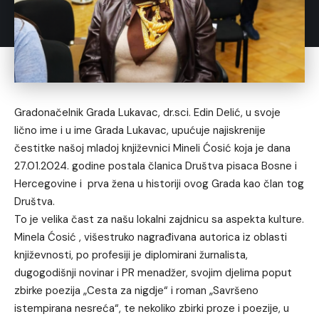
Gradonačelnik Grada Lukavac, dr.sci. Edin Delić, u svoje
lično ime i u ime Grada Lukavac, upućuje najiskrenije
čestitke našoj mladoj književnici Mineli Ćosić koja je dana
27.01.2024. godine postala članica Društva pisaca Bosne i
Hercegovine i prva žena u historiji ovog Grada kao član tog
Društva.
To je velika čast za našu lokalni zajdnicu sa aspekta kulture.
Minela Ćosić , višestruko nagrađivana autorica iz oblasti
književnosti, po profesiji je diplomirani žurnalista,
dugogodišnji novinar i PR menadžer, svojim djelima poput
zbirke poezija „Cesta za nigdje“ i roman „Savršeno
istempirana nesreća“, te nekoliko zbirki proze i poezije, u