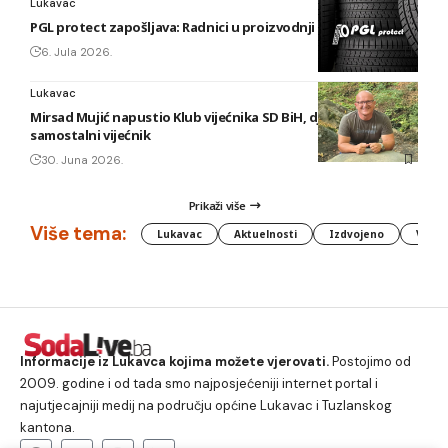
Lukavac
PGL protect zapošljava: Radnici u proizvodnji i vulkanizeri
6. Jula 2026.
Lukavac
Mirsad Mujić napustio Klub vijećnika SD BiH, djelovat će kao
samostalni vijećnik
30. Juna 2026.
Prikaži više
Više tema:
Lukavac
Aktuelnosti
Izdvojeno
Vlada
Informacije iz Lukavca kojima možete vjerovati.
Postojimo od
2009. godine i od tada smo najposjećeniji internet portal i
najutjecajniji medij na području općine Lukavac i Tuzlanskog
kantona.