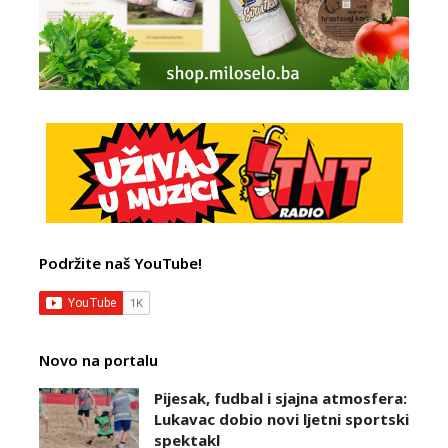
Podržite naš YouTube!
Novo na portalu
Pijesak, fudbal i sjajna atmosfera:
Lukavac dobio novi ljetni sportski
spektakl