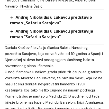
Trio „Los Caminos“ čine Daniela Knežević, Alberto Beni
Navarro i Nikolina Šašić.
Andrej Nikolaidis u Lukavcu predstavio
roman „Safari u Sarajevu“
Andrej Nikolaidis u Lukavcu predstavlja
roman “Safari u Sarajevu”
Daniela Knežević bivša je članica Baleta Narodnog
pozorišta Sarajevo, koja se već više od 10 godina u Španiji i
Njemačkoj aktivno bavi pedagogijom klasičnog baleta,
savremenog plesa i flamenka.
U noći flamenka u našem gradu pridružit će joj se gitarista i
vokalista Alberto Beni Navarro, te Nikolina Šašić, koja će na
našu scenu donijeti nevjerovatni flamenko i zvuk
kastanjeta, koji tako rijetko čujemo na našem području.
Pomenuti duo je nastao u Madridu 2016. godine i od tada
bilježe brojne nastupe u Madridu, Barseloni, Ibici, Aranhuesu,
potom Zadru, Kaliju, Beogradu i mnogim drugim atraktivnim