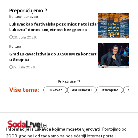
Preporučujemo
Kultura
Lukavac
Lukavac kao festivalska pozornica: Peto izdanje „Ljeta u
Lukavcu“ donosi umjetnost bez granica
29. Jula 2026.
Kultura
Grad Lukavac izdvaja do 37.500 KM za koncert Enesa Begovića
u Gnojnici
27. Jula 2026.
Prikaži više
Više tema:
Lukavac
Aktuelnosti
Izdvojeno
Vlada
Informacije iz Lukavca kojima možete vjerovati.
Postojimo od
2009. godine i od tada smo najposjećeniji internet portal i