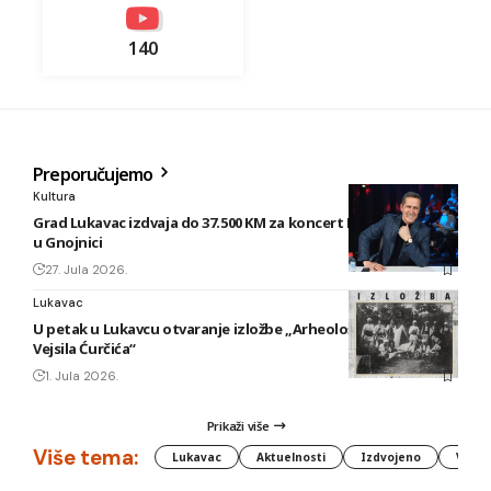
140
Preporučujemo
Kultura
Grad Lukavac izdvaja do 37.500 KM za koncert Enesa Begovića
u Gnojnici
27. Jula 2026.
Lukavac
U petak u Lukavcu otvaranje izložbe „Arheološki foto tragovi
Vejsila Ćurčića“
1. Jula 2026.
Prikaži više
Više tema:
Lukavac
Aktuelnosti
Izdvojeno
Vlada