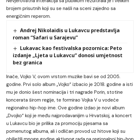
Nevjerovatna interakcija sa publikom rezultirala je i velikim
brojem prisutnih koji su se našli na sceni zajedno sa
energičnim reperom.
Andrej Nikolaidis u Lukavcu predstavlja
roman “Safari u Sarajevu”
Lukavac kao festivalska pozornica: Peto
izdanje „Ljeta u Lukavcu“ donosi umjetnost
bez granica
Inače, Vojko V, ovom vrstom muzike bavi se od 2005.
godine. Prvi solo album „Vojko“ izbacio je 2018. godine a isti
mu je donio šest nominacija i tri nagrade Porin, stotine
koncerata širom regije, te formirao Vojka V u vodeće
regionalno hip-hop ime. Ove godine izdao je novi album
„Dvojko“ koji je među najprodavanijim u Hrvatskoj, a koncert
u Lukavcu bio je prilika za promociju pjesama sa
pomenutog albuma, ali i odličan provod uz hitove koji su
obilježili mnoge godine aktivnog rada na regionalnoj hip-hop