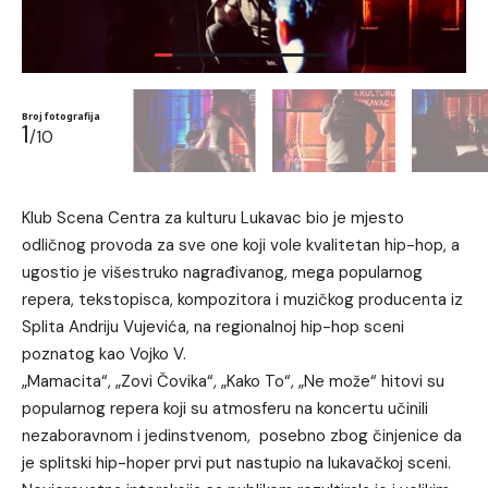
Broj fotografija
1
/10
Klub Scena Centra za kulturu Lukavac bio je mjesto
odličnog provoda za sve one koji vole kvalitetan hip-hop, a
ugostio je višestruko nagrađivanog, mega popularnog
repera, tekstopisca, kompozitora i muzičkog producenta iz
Splita Andriju Vujevića, na regionalnoj hip-hop sceni
poznatog kao Vojko V.
„Mamacita“, „Zovi Čovika“, „Kako To“, „Ne može“ hitovi su
popularnog repera koji su atmosferu na koncertu učinili
nezaboravnom i jedinstvenom, posebno zbog činjenice da
je splitski hip-hoper prvi put nastupio na lukavačkoj sceni.