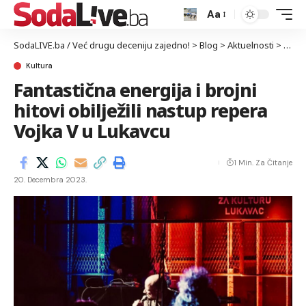
Aa
SodaLIVE.ba / Već drugu deceniju zajedno!
>
Blog
>
Aktuelnosti
>
Kultu
Kultura
Fantastična energija i brojni
hitovi obilježili nastup repera
Vojka V u Lukavcu
1 Min. Za Čitanje
20. Decembra 2023.