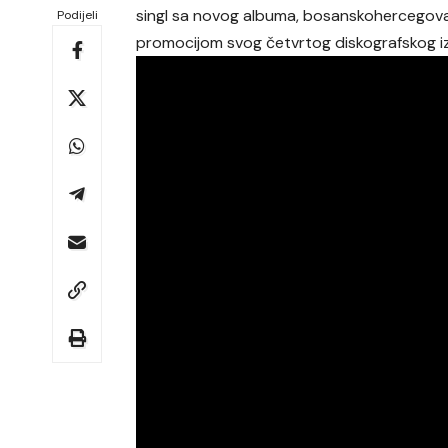
singl sa novog albuma, bosanskohercegov
Podijeli
promocijom svog četvrtog diskografskog izda