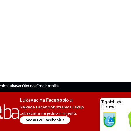
nica
Lukavac
Oko nas
Crna hronika
Lukavac na Facebook-u
Najveća Facebook stranica i skup
Lukavčana na jednom mjestu.
SodaLIVE Facebook