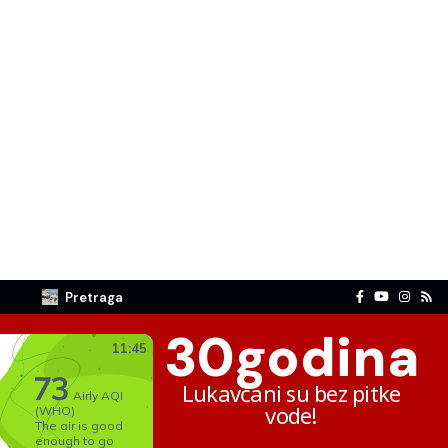
Pretraga
30
godina
Lukavčani su bez pitke
vode!