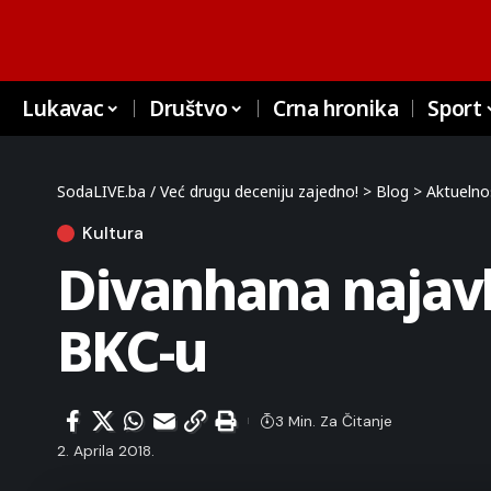
Lukavac
Društvo
Crna hronika
Sport
SodaLIVE.ba / Već drugu deceniju zajedno!
>
Blog
>
Aktuelno
Kultura
Divanhana najavl
BKC-u
3 Min. Za Čitanje
2. Aprila 2018.