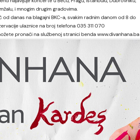
bend najavljuje koncerte u Beču, Pragu, Istanbulu, Dubrovniku,
 Domžalu, i mnogim drugim gradovima.
eć od danas na blagajni BKC-a, svakim radnim danom od 8 do
Rezervacije ulaznice na broj telefona 035 311 070
možete pronaći na službenoj stranici benda
www.divanhana.ba