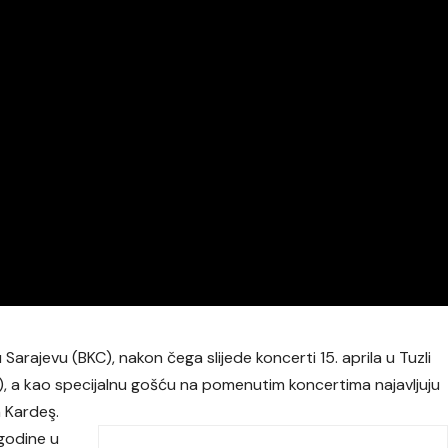
arajevu (BKC), nakon čega slijede koncerti 15. aprila u Tuzli
BNP), a kao specijalnu gošću na pomenutim koncertima najavljuju
 Kardeş.
 godine u