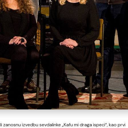
 zanosnu izvedbu sevdalinke „Kafu mi draga ispeci“, kao prvi