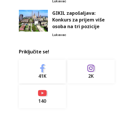
Lukavac
GIKIL zapošaljava:
Konkurs za prijem više
osoba na tri pozicije
Lukavac
Priključite se!
41K
2K
140