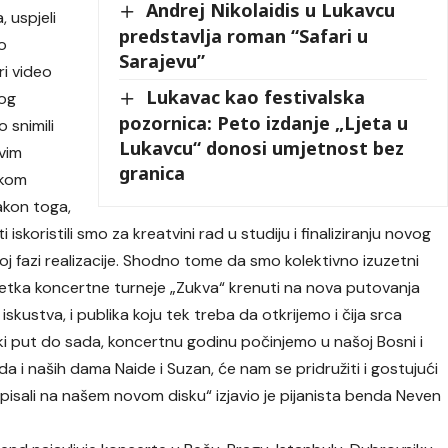
Andrej Nikolaidis u Lukavcu
 uspjeli
predstavlja roman “Safari u
o
Sarajevu”
ri video
Lukavac kao festivalska
log
pozornica: Peto izdanje „Ljeta u
 snimili
Lukavcu“ donosi umjetnost bez
svim
granica
skom
kon toga,
iskoristili smo za kreatvini rad u studiju i finaliziranju novog
noj fazi realizacije. Shodno tome da smo kolektivno izuzetni
šetka koncertne turneje „Zukva“ krenuti na nova putovanja
skustva, i publika koju tek treba da otkrijemo i čija srca
 put do sada, koncertnu godinu počinjemo u našoj Bosni i
a i naših dama Naide i Suzan, će nam se pridružiti i gostujući
 upisali na našem novom disku“ izjavio je pijanista benda Neven