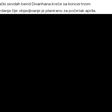
ački sevdah bend Divanhana kreće sa koncertnom
nja čije objavljivanje je planirano za početak aprila.