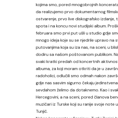
kojima smo, pored mnogobrojnih koncerata,
da realizujemo prvo dokumentarnog filmsk
ostvarenje, prvo live diskografsko izdanje, t
spota i na koncu novi studijski album. Proš
februara smo prvi put ušli u studio gdje smo
mnogo ideja koje su se njedrile upravo na 
putovanjima koja su iza nas, na sceni, u bli
dodiru sa našom poštovanom publikom. Na
svaki kratki predah od koncertnih aktivnosti 
albuma, za koji moram otkriti da je u završ
radoholici, odlučili smo odmah nakon zavr
gdje nas sasvim sigurno čekaju jedinstvena i
sevdahom želimo da dotaknemo. Kao i svaki
Hercegovini, a na sceni, pored članova bend
muzičari iz Turske koji su ranije svoje note
Tunjić.