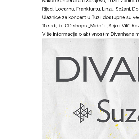
Nakon koncerata u Sarajevu, Tuzli i Zenici, 
Rijeci, Locarnu, Frankfurtu, Linzu, Sežani,
Ulaznice za koncert u Tuzli dostupne su v
15 sati, te CD shopu „Mido“ i „Sejo i Vili“. 
Više informacija o aktivnostim Divanhane 