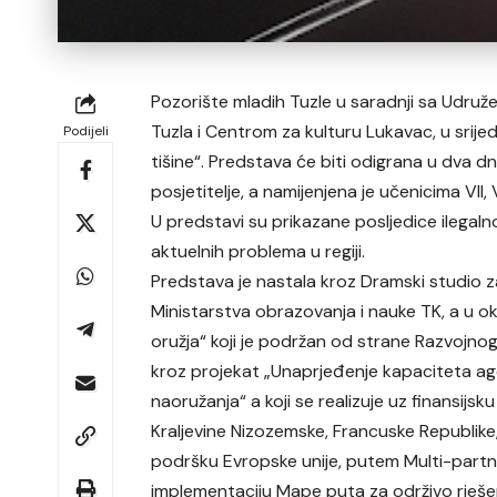
Pozorište mladih Tuzle u saradnji sa Udru
Tuzla i Centrom za kulturu Lukavac, u srijed
Podijeli
tišine“. Predstava će biti odigrana u dva d
posjetitelje, a namijenjena je učenicima VII, 
U predstavi su prikazane posljedice ilegal
aktuelnih problema u regiji.
Predstava je nastala kroz Dramski studio za
Ministarstva obrazovanja i nauke TK, a u o
oružja“ koji je podržan od strane Razvojnog
kroz projekat „Unaprjeđenje kapaciteta age
naoružanja“ a koji se realizuje uz finansij
Kraljevine Nizozemske, Francuske Republike,
podršku Evropske unije, putem Multi-partne
implementaciju Mape puta za održivo rješe