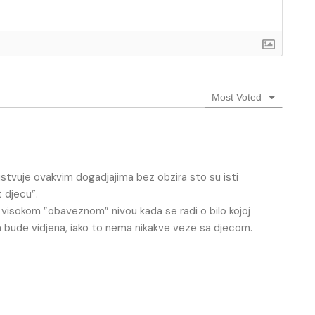
Most Voted
stvuje ovakvim dogadjajima bez obzira sto su isti
 djecu”.
o visokom ”obaveznom” nivou kada se radi o bilo kojoj
a bude vidjena, iako to nema nikakve veze sa djecom.