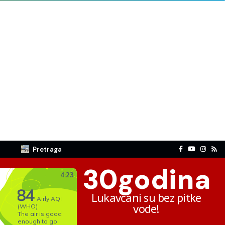
Pretraga
30
godina
Lukavčani su bez pitke
vode!