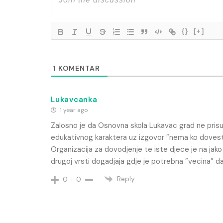
{}
[+]
1
KOMENTAR
Lukavcanka
1 year ago
Zalosno je da Osnovna skola Lukavac grad ne prisu
edukativnog karaktera uz izgovor ”nema ko dovest
Organizacija za dovodjenje te iste djece je na jak
drugoj vrsti dogadjaja gdje je potrebna ”vecina” d
Reply
0
0