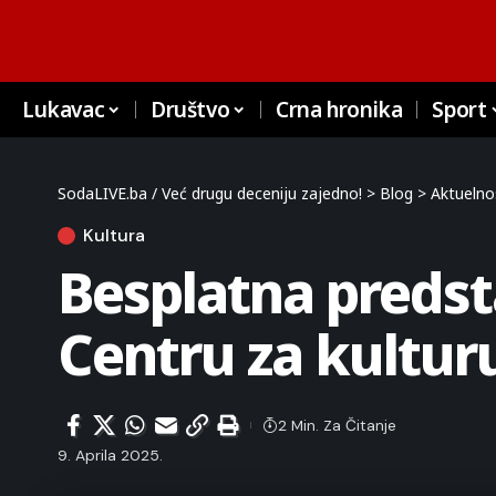
Lukavac
Društvo
Crna hronika
Sport
SodaLIVE.ba / Već drugu deceniju zajedno!
>
Blog
>
Aktuelno
Kultura
Besplatna predst
Centru za kultur
2 Min. Za Čitanje
9. Aprila 2025.