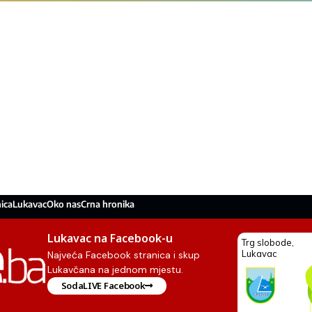
ica
Lukavac
Oko nas
Crna hronika
Lukavac na Facebook-u
Najveća Facebook stranica i skup
Lukavčana na jednom mjestu.
SodaLIVE Facebook