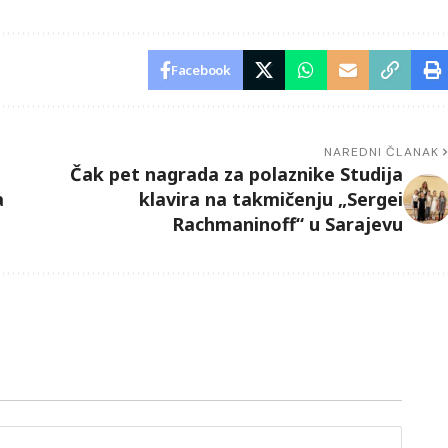
Facebook
NAREDNI ČLANAK
Čak pet nagrada za polaznike Studija
a
klavira na takmičenju „Sergei
Rachmaninoff“ u Sarajevu