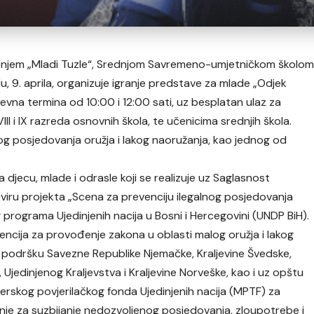
ženjem „Mladi Tuzle“, Srednjom Savremeno-umjetničkom školo
u, 9. aprila, organizuje igranje predstave za mlade „Odjek
nevna termina od 10:00 i 12:00 sati, uz besplatan ulaz za
VIII i IX razreda osnovnih škola, te učenicima srednjih škola.
nog posjedovanja oružja i lakog naoružanja, kao jednog od
 djecu, mlade i odrasle koji se realizuje uz Saglasnost
kviru projekta „Scena za prevenciju ilegalnog posjedovanja
 programa Ujedinjenih nacija u Bosni i Hercegovini (UNDP BiH).
ncija za provođenje zakona u oblasti malog oružja i lakog
sku podršku Savezne Republike Njemačke, Kraljevine Švedske,
 Ujedinjenog Kraljevstva i Kraljevine Norveške, kao i uz opštu
rskog povjerilačkog fonda Ujedinjenih nacija (MPTF) za
nje za suzbijanje nedozvoljenog posjedovanja, zloupotrebe i