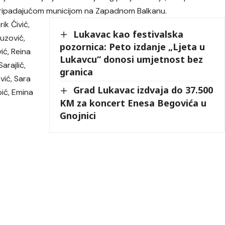
i pripadajućom municijom na Zapadnom Balkanu.
rik Ćivić,
Lukavac kao festivalska
uzović,
pozornica: Peto izdanje „Ljeta u
ić, Reina
Lukavcu“ donosi umjetnost bez
arajlić,
granica
vić, Sara
Grad Lukavac izdvaja do 37.500
ić, Emina
KM za koncert Enesa Begovića u
Gnojnici