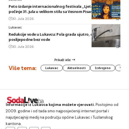
Peto izdanje internacionalnog festivala „Ljeto u Lukavcu“
počinje 31. jula u velikom stilu sa Vesnom Pisarović
30. Jula 2026.
Lukavac
Redukcije vode u Lukavcu: Pola grada ujutro, druga polovina
poslijepodne bez vode
30. Jula 2026.
Prikaži više
Više tema:
Lukavac
Aktuelnosti
Izdvojeno
Vlada
Informacije iz Lukavca kojima možete vjerovati.
Postojimo od
2009. godine i od tada smo najposjećeniji internet portal i
najutjecajniji medij na području općine Lukavac i Tuzlanskog
kantona.