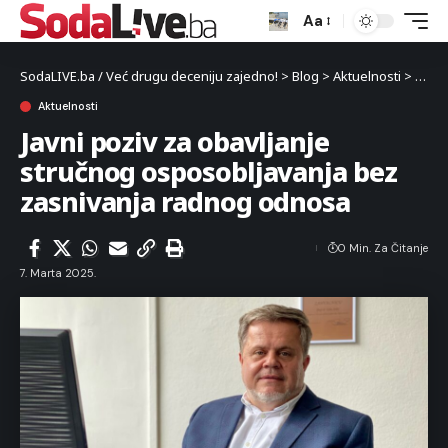
Aa
SodaLIVE.ba / Već drugu deceniju zajedno!
>
Blog
>
Aktuelnosti
>
Javni
Aktuelnosti
Javni poziv za obavljanje
stručnog osposobljavanja bez
zasnivanja radnog odnosa
0 Min. Za Čitanje
7. Marta 2025.