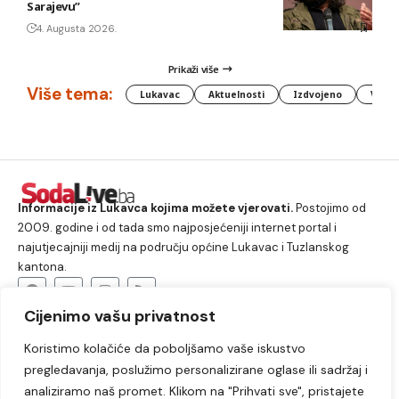
Sarajevu”
4. Augusta 2026.
Prikaži više
Više tema:
Lukavac
Aktuelnosti
Izdvojeno
Vlada
Informacije iz Lukavca kojima možete vjerovati.
Postojimo od
2009. godine i od tada smo najposjećeniji internet portal i
najutjecajniji medij na području općine Lukavac i Tuzlanskog
kantona.
Cijenimo vašu privatnost
O nama
Koristimo kolačiće da poboljšamo vaše iskustvo
Lukavac
Društvo
Crna hronika
Sport
pregledavanja, poslužimo personalizirane oglase ili sadržaj i
Kultura
Kolumne
Slobodno vrijeme
analiziramo naš promet. Klikom na "Prihvati sve", pristajete