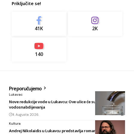
Priključite se!
41K
2K
140
Preporučujemo
Lukavac
Nove redukcije vode u Lukavcu: Ove ulice će sutra biti bez
vodosnabdijevanja
4. Augusta 2026.
Kultura
Andrej Nikolaidis u Lukavcu predstavlja roman “Safari u