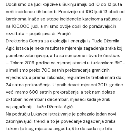
Uočili smo da ljudi koji žive u Bukinju imaju od 10 do 13 puta
veći incidencu tih bolesti. Preciznije od 100 ljudi 13 oboli od
karcinoma. Inače se stope incidencije karcinoma računaju
na 100.000 ljudi, a mi smo ovdje došli do poražavajućih
rezultata – pojašnjava dr. Pranjić.
Direktorica Centra za ekologiju i energiju iz Tuzle Džemila
Agić istakla je neke rezultate mjerenja zagađenja zraka koj
posebno zabrinjavaju, a to su sumporne i čvrste čestice.
– Tokom 2016. godine na mjernoj stanici u tuzlanskom BKC-
u imali smo preko 700 satnih prekoračanja graničnih
vrijednosti, a prema zakonskoj regulativi bi trebali imati do
24 satna prekoračenja. U prvih devet mjeseci 2017. godine
već imamo 600 satnih prekoračenja, a tek nam dolaze
oktobar, novembar i decembar, mjeseci kada je zrak
najzagađeniji – kaže Džemila Agić.
Na području Lukavca istraživanje je pokazalo jedan novi
zabrinjavajući trend, a to je povećanje zagađenja zraka
tokom ljetnog mjeseca avgusta, što do sada nije bilo