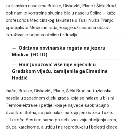
tuzlanskim naseljima Bukinje, Divkovići, Plane i Šićki Brod,
dok nam je kontrolna skupina bila u naselju Solina – kaže
profesorica Medicinskog fakulteta u Tuzli Nurka Pranjić,
specijalista Medicine rada, kojoj je uža naučna oblast
istraživanje odnosa okoline i zdravlja.
Održana novinarska regata na jezeru
Modrac (FOTO)
Emir Junuzović više nije vijećnik u
Gradskom vijeću, zamijenila ga Elmedina
Hodžić
Inače, Bukinje, Divkovići, Plane, Šićki Brod su tuzlanska
naselja u zapadnom dijelu grada, koja se nalaze u blizini
Termoelektrane i petlje, koja je najveće saobraćajno
čvorište. Solina, se pak nalazi na krajnjem istoku Tuzle.
– Leteće čestice samo po sebi izazivaju oboljenja srca,
pluća, karcinome, a utiču i na reprodukciju i bolesti djece.