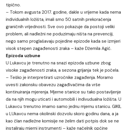
tipično.
– Tokom avgusta 2017. godine, dakle u vrijeme kada nema
individualnih ložišta, imali smo 50 satnih prekoračenja
graničnih vrijednosti. Sve ovo pokazuje da postoji veliki
problem, ali nadležni ne poduzimaju ništa na prevenciji,
nego samo proglašavaju pojedine epizode kada se izmjeri
visok stepen zagađenosti zraka – kaže Džemila Agić.
Epizoda uzbune
U Lukavcu je trenutno na snazi epizoda uzbune zbog
visoke zagađenosti zraka, a sezona grijanja tek je počela.
– Teško je interpretirati uzročnike zagađenja. Moramo
uvesti zakonsku obavezu zagađivačima da vrše
kontinuiranja mjerenja. Mjerne stanice su tako postavljenje
da na njih mogu uticati i automobili i indivudualna ložišta. U
Lukavcu trenutno imamo samo jednu mjernu stanicu. GIKIL
u LUkavcu nema okolinski dozvolu skoro godinu dana, a ja
kao član nadležne komisije ne želim dati potpis dok se ne
instaliraju mjerni instrumenti – kaže načelnik općine