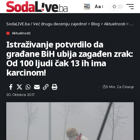
Aa
SodaLIVE.ba / Već drugu deceniju zajedno!
>
Blog
>
Aktuelnosti
>
Istra
Aktuelnosti
Istraživanje potvrdilo da
građane BiH ubija zagađen zrak:
Od 100 ljudi čak 13 ih ima
karcinom!
5 Min. Za Čitanje
20. Oktobra 2017.