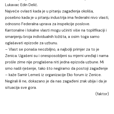
Lukavac Edin Delić.
Najveće ovlasti kada je u pitanju zagađenja okoliša,
posebno kada je u pitanju industrija ima federalni nivo vlasti,
odnosno Federalna uprava za inspekcije poslove.
Kantonalne i lokalne vlasti mogu učiniti više na toplifikaciji i
smanjenju broja individualnih ložišta, a osim toga samo
oglašavati epizode za uzbunu.
– Vlast se ponaša neozbiljno, a najbolji primjer za to je
Zenica. Ugašeni su i onesposobljeni su mjerni uređaji i nama
prošle zime nije proglašena niti jedna epizoda uzbune. Mi
smo našli rješenje, tako što negiramo da postoji zagađenje
– kaže Samir Lemeš iz organizacije Eko forum iz Zenice.
Negirali ili ne, dokazano je da nas zagađeni zrak ubija i da je
situacija sve gora.
(faktor)