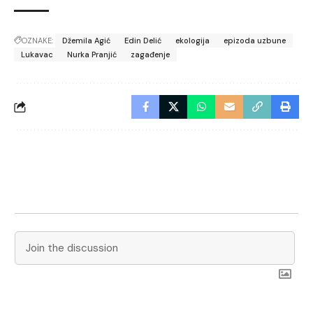
OZNAKE:
Džemila Agić
Edin Delić
ekologija
epizoda uzbune
Lukavac
Nurka Pranjić
zagađenje