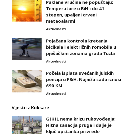
Paklene vrućine ne popuštaju:
Temperature u BiH i do 41
stepen, upaljeni crveni
meteoalarmi
Aktuelnosti
Pojačana kontrola kretanja
bicikala i električnih romobila u
pješačkim zonama grada Tuzla
Aktuelnosti
Počela isplata uvećanih julskih
penzija u FBiH: Najniža sada iznosi
690 KM
Aktuelnosti
Vijesti iz Koksare
GIKIL nema krizu rukovođenja:
Hitna sanacija pruge i dalje je
ključ opstanka privrede