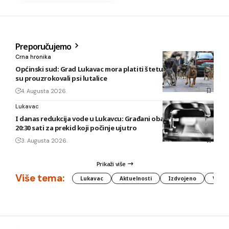
Preporučujemo
Crna hronika
Općinski sud: Grad Lukavac mora platiti štetu na vozilu koju
su prouzrokovali psi lutalice
4. Augusta 2026.
Lukavac
I danas redukcija vode u Lukavcu: Građani obaviješteni tek u
20:30 sati za prekid koji počinje ujutro
3. Augusta 2026.
Prikaži više
Više tema:
Lukavac
Aktuelnosti
Izdvojeno
Vlada