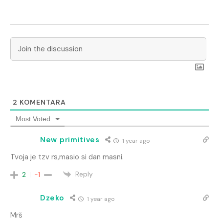
2
KOMENTARA
Most Voted
New primitives
1 year ago
Tvoja je tzv rs,masio si dan masni.
Reply
2
-1
Dzeko
1 year ago
Mrš