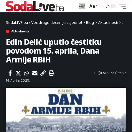
Aa
SodaLIVE.ba / Već drugu deceniju zajedno!
>
Blog
>
Aktuelnosti
>
Edin 
Aktuelnosti
Edin Delić uputio čestitku
povodom 15. aprila, Dana
Armije RBiH
1 Min. Za Čitanje
14. Aprila 2025.