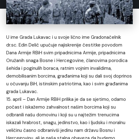
U ime Grada Lukavac i u svoje lično ime Gradonačelnik
dr.sc. Edin Delić upućuje najiskrenije čestitke povodom
Dana Armije RBiH svim pripadnicima Armije, pripadnicima
Oružanih snaga Bosne i Hercegovine, članovima porodica
šehida i poginulih boraca, ratnim vojnim invalidima,
demobilisanim borcima, građanima koji su dali svoj doprinos
u očuvanju BiH, istinskim patriotima, kao i svim građanima
grada Lukavac.
15. april – Dan Armije RBiH prilika je da se sjetimo, odamo
počast i iskažemo zahvalnost našim borcima koji su
odbranili našu domovinu i koji su u najtežim trenucima
iskazali hrabrost, snagu, jedinstvo, kao i ljudsku i moralnu
veličinu časno odbranivši jedinu nam državu Bosnu i
Hercegovinu, ali je naša stalna obaveza da budemo