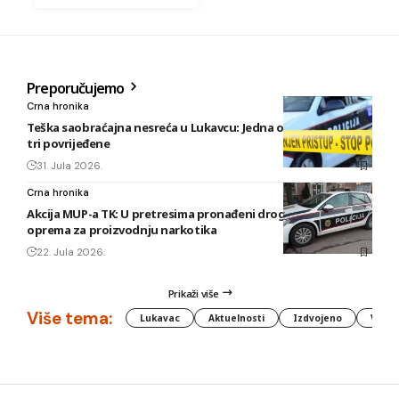
Preporučujemo
Crna hronika
Teška saobraćajna nesreća u Lukavcu: Jedna osoba poginula,
tri povrijeđene
31. Jula 2026.
Crna hronika
Akcija MUP-a TK: U pretresima pronađeni droga, oružje i
oprema za proizvodnju narkotika
22. Jula 2026.
Prikaži više
Više tema:
Lukavac
Aktuelnosti
Izdvojeno
Vlada