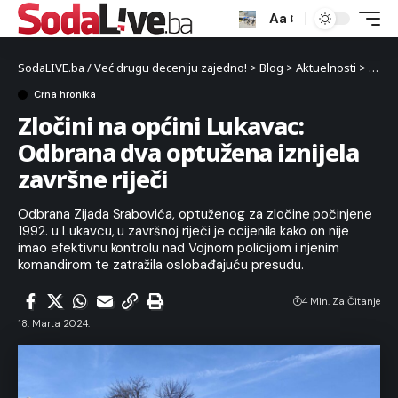
Aa
SodaLIVE.ba / Već drugu deceniju zajedno!
>
Blog
>
Aktuelnosti
>
Crna 
Crna hronika
Zločini na općini Lukavac:
Odbrana dva optužena iznijela
završne riječi
Odbrana Zijada Srabovića, optuženog za zločine počinjene
1992. u Lukavcu, u završnoj riječi je ocijenila kako on nije
imao efektivnu kontrolu nad Vojnom policijom i njenim
komandirom te zatražila oslobađajuću presudu.
4 Min. Za Čitanje
18. Marta 2024.