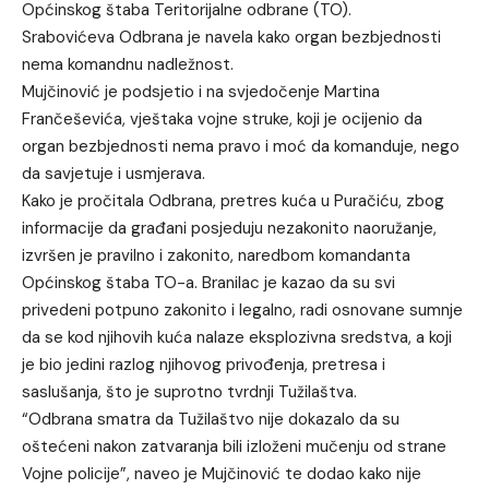
Općinskog štaba Teritorijalne odbrane (TO).
Srabovićeva Odbrana je navela kako organ bezbjednosti
nema komandnu nadležnost.
Mujčinović je podsjetio i na svjedočenje Martina
Frančeševića, vještaka vojne struke, koji je ocijenio da
organ bezbjednosti nema pravo i moć da komanduje, nego
da savjetuje i usmjerava.
Kako je pročitala Odbrana, pretres kuća u Puračiću, zbog
informacije da građani posjeduju nezakonito naoružanje,
izvršen je pravilno i zakonito, naredbom komandanta
Općinskog štaba TO-a. Branilac je kazao da su svi
privedeni potpuno zakonito i legalno, radi osnovane sumnje
da se kod njihovih kuća nalaze eksplozivna sredstva, a koji
je bio jedini razlog njihovog privođenja, pretresa i
saslušanja, što je suprotno tvrdnji Tužilaštva.
“Odbrana smatra da Tužilaštvo nije dokazalo da su
oštećeni nakon zatvaranja bili izloženi mučenju od strane
Vojne policije”, naveo je Mujčinović te dodao kako nije