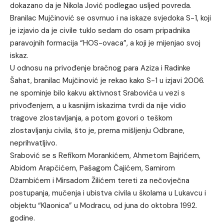
dokazano da je Nikola Jović podlegao usljed povreda.
Branilac Mujčinović se osvrnuo i na iskaze svjedoka S-1, koji
je izjavio da je civile tuklo sedam do osam pripadnika
paravojnih formacija “HOS-ovaca”, a koji je mijenjao svoj
iskaz.
U odnosu na privođenje bračnog para Aziza i Radinke
Šahat, branilac Mujčinović je rekao kako S-1 u izjavi 2006.
ne spominje bilo kakvu aktivnost Srabovića u vezi s
privođenjem, a u kasnijim iskazima tvrdi da nije vidio
tragove zlostavljanja, a potom govori o teškom
zlostavljanju civila, što je, prema mišljenju Odbrane,
neprihvatljivo.
Srabović se s Refikom Morankićem, Ahmetom Bajrićem,
Abidom Arapčićem, Pašagom Čajićem, Samirom
Džambićem i Mirsadom Žilićem tereti za nečovječna
postupanja, mučenja i ubistva civila u školama u Lukavcu i
objektu “Klaonica” u Modracu, od juna do oktobra 1992.
godine.