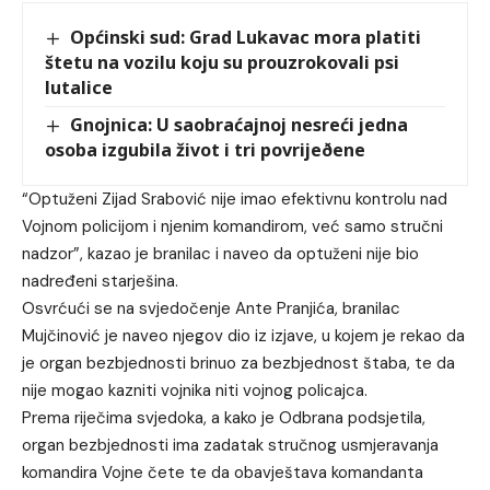
Općinski sud: Grad Lukavac mora platiti
štetu na vozilu koju su prouzrokovali psi
lutalice
Gnojnica: U saobraćajnoj nesreći jedna
osoba izgubila život i tri povrijeðene
“Optuženi Zijad Srabović nije imao efektivnu kontrolu nad
Vojnom policijom i njenim komandirom, već samo stručni
nadzor”, kazao je branilac i naveo da optuženi nije bio
nadređeni starješina.
Osvrćući se na svjedočenje Ante Pranjića, branilac
Mujčinović je naveo njegov dio iz izjave, u kojem je rekao da
je organ bezbjednosti brinuo za bezbjednost štaba, te da
nije mogao kazniti vojnika niti vojnog policajca.
Prema riječima svjedoka, a kako je Odbrana podsjetila,
organ bezbjednosti ima zadatak stručnog usmjeravanja
komandira Vojne čete te da obavještava komandanta