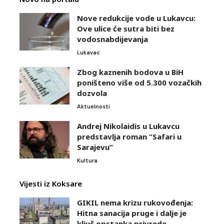
Nove redukcije vode u Lukavcu:
Ove ulice će sutra biti bez
vodosnabdijevanja
Lukavac
Zbog kaznenih bodova u BiH
poništeno više od 5.300 vozačkih
dozvola
Aktuelnosti
Andrej Nikolaidis u Lukavcu
predstavlja roman “Safari u
Sarajevu”
Kultura
Vijesti iz Koksare
GIKIL nema krizu rukovođenja:
Hitna sanacija pruge i dalje je
ključ opstanka privrede