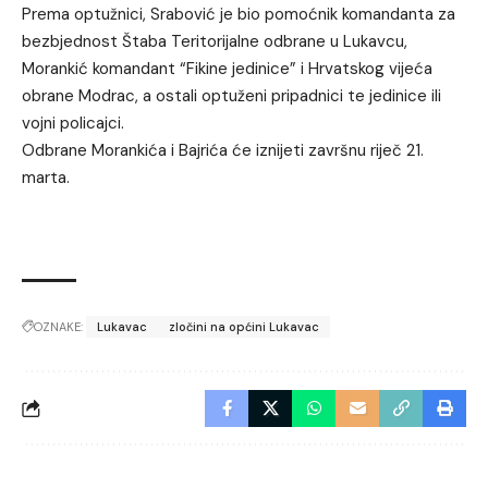
Prema optužnici, Srabović je bio pomoćnik komandanta za
bezbjednost Štaba Teritorijalne odbrane u Lukavcu,
Morankić komandant “Fikine jedinice” i Hrvatskog vijeća
obrane Modrac, a ostali optuženi pripadnici te jedinice ili
vojni policajci.
Odbrane Morankića i Bajrića će iznijeti završnu riječ 21.
marta.
OZNAKE:
Lukavac
zločini na općini Lukavac