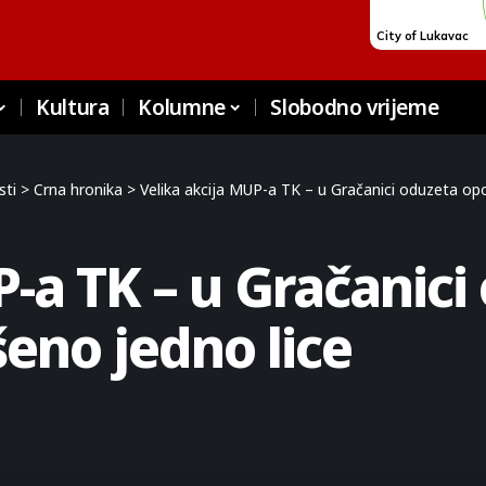
Kultura
Kolumne
Slobodno vrijeme
sti
>
Crna hronika
>
Velika akcija MUP-a TK – u Gračanici oduzeta opo
P-a TK – u Gračanici
šeno jedno lice