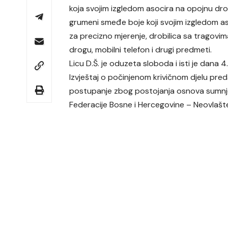
koja svojim izgledom asocira na opojnu drog
grumeni smeđe boje koji svojim izgledom as
za precizno mjerenje, drobilica sa tragovim
drogu, mobilni telefon i drugi predmeti.
Licu D.Š. je oduzeta sloboda i isti je dana 
Izvještaj o počinjenom krivičnom djelu pre
postupanje zbog postojanja osnova sumnje d
Federacije Bosne i Hercegovine – Neovlašte