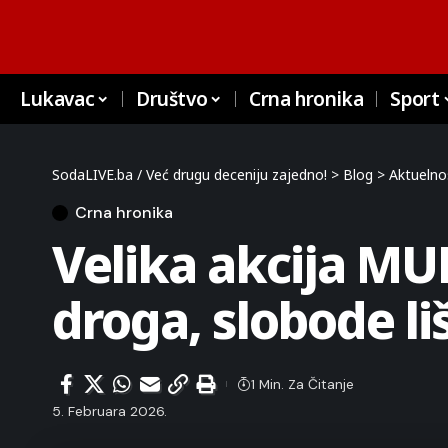
Lukavac
Društvo
Crna hronika
Sport
SodaLIVE.ba / Već drugu deceniju zajedno!
>
Blog
>
Aktuelno
Crna hronika
Velika akcija MU
droga, slobode li
1 Min. Za Čitanje
5. Februara 2026.