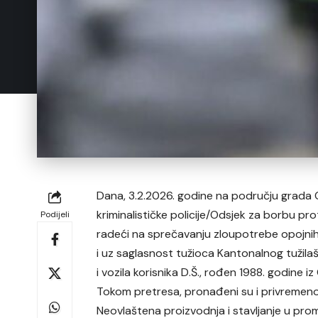
Dana, 3.2.2026. godine na području grada G
kriminalističke policije/Odsjek za borbu pr
Podijeli
radeći na sprečavanju zloupotrebe opojni
i uz saglasnost tužioca Kantonalnog tužilaš
i vozila korisnika D.Š., rođen 1988. godine i
Tokom pretresa, pronađeni su i privremeno
Neovlaštena proizvodnja i stavljanje u prome