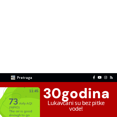
Pretraga
30
godina
Lukavčani su bez pitke
vode!