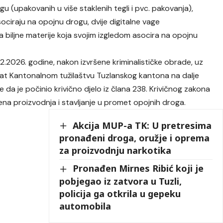
u (upakovanih u više staklenih tegli i pvc. pakovanja),
ociraju na opojnu drogu, dvije digitalne vage
a biljne materije koja svojim izgledom asocira na opojnu
4.2.2026. godine, nakon izvršene kriminalističke obrade, uz
dat Kantonalnom tužilaštvu Tuzlanskog kantona na dalje
a je počinio krivično djelo iz člana 238. Krivičnog zakona
na proizvodnja i stavljanje u promet opojnih droga.
Akcija MUP-a TK: U pretresima
pronađeni droga, oružje i oprema
za proizvodnju narkotika
Pronađen Mirnes Ribić koji je
pobjegao iz zatvora u Tuzli,
policija ga otkrila u gepeku
automobila