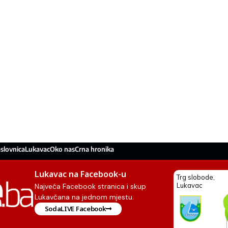
slovnica
Lukavac
Oko nas
Crna hronika
Lukavac na Facebook-u
Najveća Facebook stranica i skup
Lukavčana na jednom mjestu.
SodaLIVE Facebook