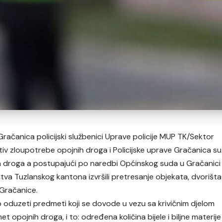
račanica policijski službenici Uprave policije MUP TK/Sektor
otiv zloupotrebe opojnih droga i Policijske uprave Gračanica su
h droga a postupajući po naredbi Općinskog suda u Gračanici
tva Tuzlanskog kantona izvršili pretresanje objekata, dvorišta
z Gračanice.
 oduzeti predmeti koji se dovode u vezu sa krivičnim djelom
t opojnih droga, i to: određena količina bijele i biljne materije