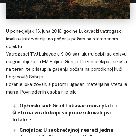
U ponedjeljak, 13. juna 2016. godine Lukavački vatrogasci
imali su intervenciju na gašenju požara na stambenom
objektu.
Vatrogasci TVJ Lukavac u 9,00 sati ujutru dobili su dojavu
da gori objekat u MZ Poljice Gornje. Dežurna ekipa je izašla
na teren, te pristupila gašenju požara na porodičnoj kući
Beganović Sabrije.
Požar je lokalizovan, a potom i ugašen. Materijalna šteta je
manja. Povrijeđenih osoba nije bilo.
Općinski sud: Grad Lukavac mora platiti
štetu na vozilu koju su prouzrokovali psi
lutalice
Gnojnica: U saobraćajnoj nesreći jedna