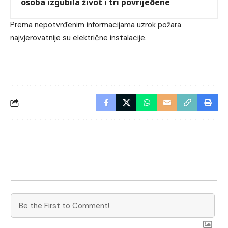
osoba izgubila život i tri povrijeðene
Prema nepotvrđenim informacijama uzrok požara
najvjerovatnije su električne instalacije.