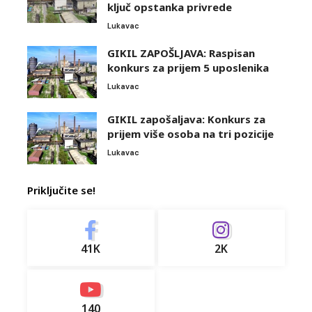
ključ opstanka privrede
Lukavac
GIKIL ZAPOŠLJAVA: Raspisan
konkurs za prijem 5 uposlenika
Lukavac
GIKIL zapošaljava: Konkurs za
prijem više osoba na tri pozicije
Lukavac
Priključite se!
41K
2K
140