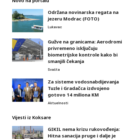
Novo na portalu
Održana novinarska regata na
jezeru Modrac (FOTO)
Lukavac
Gužve na granicama: Aerodromi
privremeno isključuju
biometrijske kontrole kako bi
smanjili čekanja
Svašta
Za sisteme vodosnabdijevanja
Tuzle i Gradačca izdvojeno
gotovo 14 miliona KM
Aktuelnosti
Vijesti iz Koksare
GIKIL nema krizu rukovođenja:
Hitna sanacija pruge i dalje je