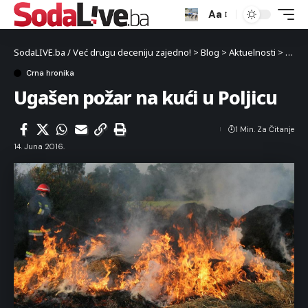
Aa
SodaLIVE.ba / Već drugu deceniju zajedno!
>
Blog
>
Aktuelnosti
>
Crna 
Crna hronika
Ugašen požar na kući u Poljicu
1 Min. Za Čitanje
14. Juna 2016.