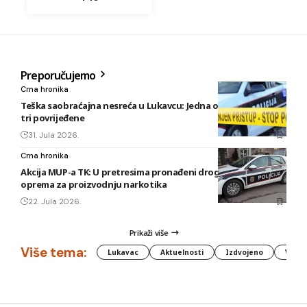
Preporučujemo
Crna hronika
Teška saobraćajna nesreća u Lukavcu: Jedna osoba poginula,
tri povrijeđene
31. Jula 2026.
Crna hronika
Akcija MUP-a TK: U pretresima pronađeni droga, oružje i
oprema za proizvodnju narkotika
22. Jula 2026.
Prikaži više
Više tema:
Lukavac
Aktuelnosti
Izdvojeno
Vlada