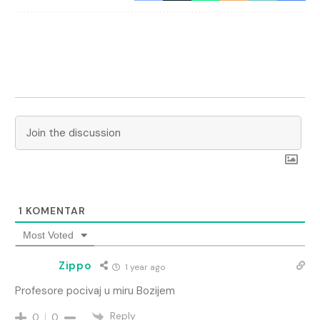
1
KOMENTAR
Most Voted
Zippo
1 year ago
Profesore pocivaj u miru Bozijem
Reply
0
0