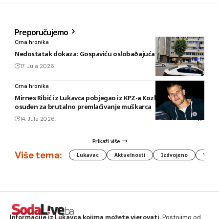
Preporučujemo
Crna hronika
Nedostatak dokaza: Gospaviću oslobaðajuća presuda
17. Jula 2026.
Crna hronika
Mirnes Ribić iz Lukavca pobjegao iz KPZ-a Kozlovac u Tuzli,
osuđen za brutalno premlaćivanje muškarca
14. Jula 2026.
Prikaži više
Više tema:
Lukavac
Aktuelnosti
Izdvojeno
Vlada
Informacije iz Lukavca kojima možete vjerovati.
Postojimo od