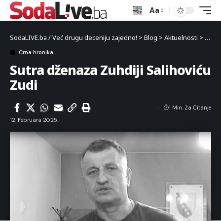
Aa
SodaLIVE.ba / Već drugu deceniju zajedno!
>
Blog
>
Aktuelnosti
>
Crna 
Crna hronika
Sutra dženaza Zuhdiji Salihoviću
Zudi
1 Min. Za Čitanje
12. Februara 2025.