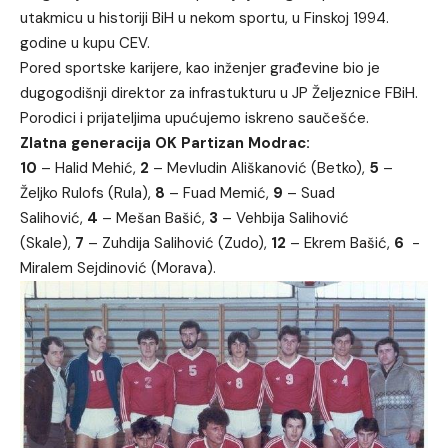
utakmicu u historiji BiH u nekom sportu, u Finskoj 1994.
godine u kupu CEV.
Pored sportske karijere, kao inženjer građevine bio je
dugogodišnji direktor za infrastukturu u JP Željeznice FBiH.
Porodici i prijateljima upućujemo iskreno saučešće.
Zlatna generacija OK Partizan Modrac:
10
– Halid Mehić,
2
– Mevludin Ališkanović (Betko),
5
–
Željko Rulofs (Rula),
8
– Fuad Memić,
9
– Suad
Salihović,
4
– Mešan Bašić,
3
– Vehbija Salihović
(Skale),
7
– Zuhdija Salihović (Zudo),
12
– Ekrem Bašić,
6
-
Miralem Sejdinović (Morava).