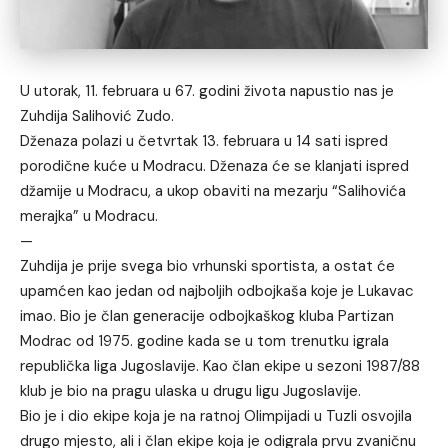
U utorak, 11. februara u 67. godini života napustio nas je
Zuhdija Salihović Zudo.
Dženaza polazi u četvrtak 13. februara u 14 sati ispred
porodične kuće u Modracu. Dženaza će se klanjati ispred
džamije u Modracu, a ukop obaviti na mezarju “Salihovića
merajka” u Modracu.
—
Zuhdija je prije svega bio vrhunski sportista, a ostat će
upamćen kao jedan od najboljih odbojkaša koje je Lukavac
imao. Bio je član generacije odbojkaškog kluba Partizan
Modrac od 1975. godine kada se u tom trenutku igrala
republička liga Jugoslavije. Kao član ekipe u sezoni 1987/88
klub je bio na pragu ulaska u drugu ligu Jugoslavije.
Bio je i dio ekipe koja je na ratnoj Olimpijadi u Tuzli osvojila
drugo mjesto, ali i član ekipe koja je odigrala prvu zvaničnu