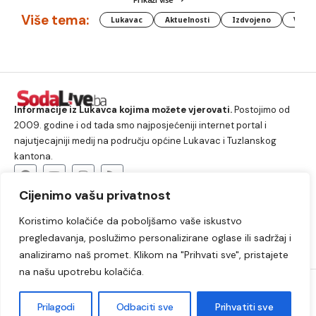
Više tema:
Lukavac
Aktuelnosti
Izdvojeno
Vlada
Informacije iz Lukavca kojima možete vjerovati.
Postojimo od
2009. godine i od tada smo najposjećeniji internet portal i
najutjecajniji medij na području općine Lukavac i Tuzlanskog
kantona.
Cijenimo vašu privatnost
O nama
Koristimo kolačiće da poboljšamo vaše iskustvo
Lukavac
Društvo
Crna hronika
Sport
pregledavanja, poslužimo personalizirane oglase ili sadržaj i
Kultura
Kolumne
Slobodno vrijeme
analiziramo naš promet. Klikom na "Prihvati sve", pristajete
na našu upotrebu kolačića.
2009. – 2024. © Lukavački info portal – SodaLIVE.ba. Sva prava
zadržana. Zabranjeno kopiranje autorskog sadržaja i korištenje
Prilagodi
Odbaciti sve
Prihvatiti sve
autorskih fotografija bez odobrenja portala.