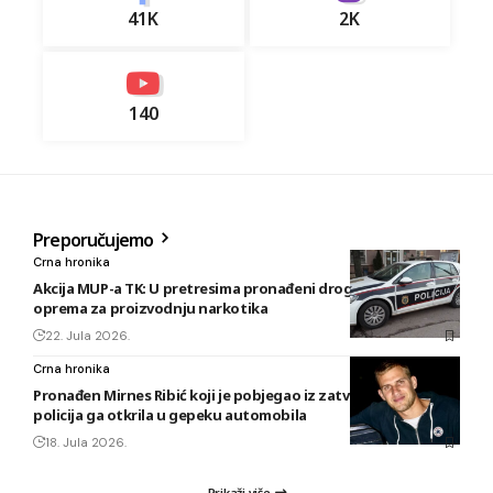
41K
2K
140
Preporučujemo
Crna hronika
Akcija MUP-a TK: U pretresima pronađeni droga, oružje i
oprema za proizvodnju narkotika
22. Jula 2026.
Crna hronika
Pronađen Mirnes Ribić koji je pobjegao iz zatvora u Tuzli,
policija ga otkrila u gepeku automobila
18. Jula 2026.
Prikaži više