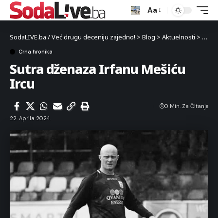
Aa
SodaLIVE.ba / Već drugu deceniju zajedno!
>
Blog
>
Aktuelnosti
>
Crna 
Crna hronika
Sutra dženaza Irfanu Mešiću
Ircu
0 Min. Za Čitanje
22. Aprila 2024.