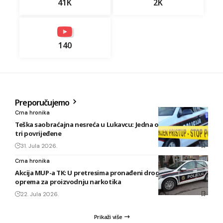
41K
2K
140
Preporučujemo
Crna hronika
Teška saobraćajna nesreća u Lukavcu: Jedna osoba poginula,
tri povrijeđene
31. Jula 2026.
Crna hronika
Akcija MUP-a TK: U pretresima pronađeni droga, oružje i
oprema za proizvodnju narkotika
22. Jula 2026.
Prikaži više