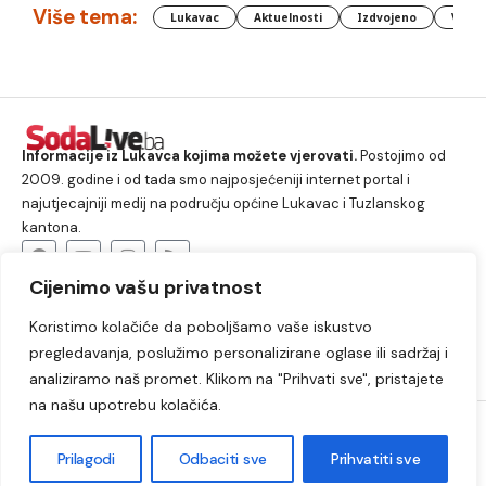
Više tema:
Lukavac
Aktuelnosti
Izdvojeno
Vlada
Informacije iz Lukavca kojima možete vjerovati.
Postojimo od
2009. godine i od tada smo najposjećeniji internet portal i
najutjecajniji medij na području općine Lukavac i Tuzlanskog
kantona.
Cijenimo vašu privatnost
O nama
Koristimo kolačiće da poboljšamo vaše iskustvo
Lukavac
Društvo
Crna hronika
Sport
pregledavanja, poslužimo personalizirane oglase ili sadržaj i
Kultura
Kolumne
Slobodno vrijeme
analiziramo naš promet. Klikom na "Prihvati sve", pristajete
na našu upotrebu kolačića.
2009. – 2024. © Lukavački info portal – SodaLIVE.ba. Sva prava
zadržana. Zabranjeno kopiranje autorskog sadržaja i korištenje
Prilagodi
Odbaciti sve
Prihvatiti sve
autorskih fotografija bez odobrenja portala.