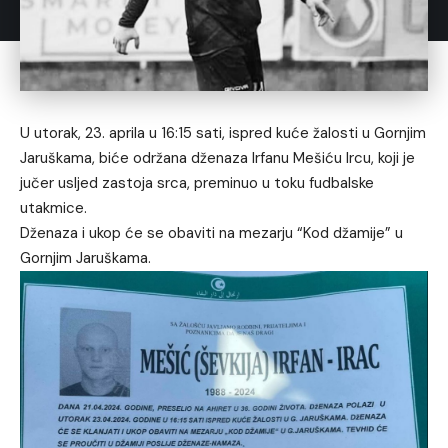
U utorak, 23. aprila u 16:15 sati, ispred kuće žalosti u Gornjim
Jaruškama, biće održana dženaza Irfanu Mešiću Ircu, koji je
jučer usljed zastoja srca, preminuo u toku fudbalske
utakmice.
Dženaza i ukop će se obaviti na mezarju “Kod džamije” u
Gornjim Jaruškama.