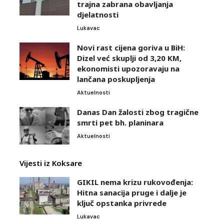
trajna zabrana obavljanja
djelatnosti
Lukavac
Novi rast cijena goriva u BiH:
Dizel već skuplji od 3,20 KM,
ekonomisti upozoravaju na
lančana poskupljenja
Aktuelnosti
Danas Dan žalosti zbog tragične
smrti pet bh. planinara
Aktuelnosti
Vijesti iz Koksare
GIKIL nema krizu rukovođenja:
Hitna sanacija pruge i dalje je
ključ opstanka privrede
Lukavac