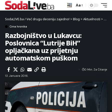
Aa
SodaLIVE.ba / Već drugu deceniju zajedno!
>
Blog
>
Aktuelnosti
>
Crna 
Crna hronika
Razbojništvo u Lukavcu:
Poslovnica “Lutrije BiH”
opljačkana uz prijetnju
automatskom puškom
0 Min. Za Čitanje
13. Januara 2016.