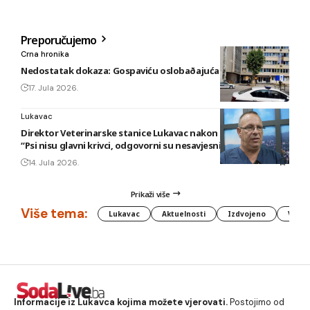
Preporučujemo
Crna hronika
Nedostatak dokaza: Gospaviću oslobaðajuća presuda
17. Jula 2026.
Lukavac
Direktor Veterinarske stanice Lukavac nakon novog napada:
“Psi nisu glavni krivci, odgovorni su nesavjesni vlasnici”
14. Jula 2026.
Prikaži više
Više tema:
Lukavac
Aktuelnosti
Izdvojeno
Vlada
Informacije iz Lukavca kojima možete vjerovati.
Postojimo od