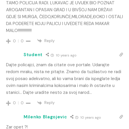
TAMO POLICIJA RADI. LUKAVAC JE UVIJEK BIO POZNAT
AROGANTAN I OPASAN GRAD I U BIVŠOJ NAM DRŽAVI
GDJE SI MURGA, ČEDO,KORUNČE,MILORADE,ĐOKO I OSTALI
DA PODERETE KOJU PALICU I UVEDETE REDA MAKAR
MALO!!!!!!!!!!!!!!!!
Reply
0
0
Student
10 years ago
Dajte policajci, znam da citate ove portale. Udarajte
redom mraku, nista ne pitajte. Znamo da tuzilastvo ne radi
svoj posao adekvatno, ali ko vama brani da ispeglate ledja
ovim nasim kriminalcima kokosarima i malo ih ostavite u
stanici… Dajte uradite nesto za svoj narod…
Reply
0
0
Milenko Blagojevic
10 years ago
Zar opet ?!