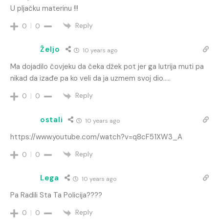
U pljačku materinu !!!
Reply
0
0
Željo
10 years ago
Ma dojadilo čovjeku da čeka džek pot jer ga lutrija muti pa
nikad da izađe pa ko veli da ja uzmem svoj dio…..
Reply
0
0
ostali
10 years ago
https://www.youtube.com/watch?v=q8cF51XW3_A
Reply
0
0
Lega
10 years ago
Pa Radili Sta Ta Policija????
Reply
0
0