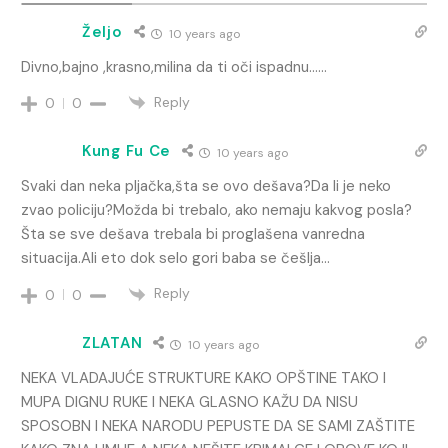
Željo
10 years ago
Divno,bajno ,krasno,milina da ti oči ispadnu……
Reply
0
0
Kung Fu Ce
10 years ago
Svaki dan neka pljačka,šta se ovo dešava?Da li je neko
zvao policiju?Možda bi trebalo, ako nemaju kakvog posla?
Šta se sve dešava trebala bi proglašena vanredna
situacija.Ali eto dok selo gori baba se češlja…
Reply
0
0
ZLATAN
10 years ago
NEKA VLADAJUĆE STRUKTURE KAKO OPŠTINE TAKO I
MUPA DIGNU RUKE I NEKA GLASNO KAŽU DA NISU
SPOSOBN I NEKA NARODU PEPUSTE DA SE SAMI ZAŠTITE