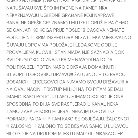
KAKO ZNA UMIJE A NEKA NEŠITE KRIMALCE LOPOVE KOJI
NARUŠAVAU SVE ŠTO IM PADNE NA PAMET NKA
NEKAŽNJAVAJU UGLEDNE GRAĐANE KOJI NAPRAVE
BANALNE GREŠKICE!! ZNAMO I MI UZETI ORUŽJE PA ĆEMO
SE GANJATI KO KOGA PRIJE POSLE 18 ČASOVA NEMATE
POLICIJE NITI KRIM INSPEKTORA NI ZA LIJEKA VJEROVATNO
ČUVAJU LOPOVIMA POLOŽAJE I LEĐA.KOME GOD JE
PROVALJENA KUĆA ILI STAN NIADA NJE SAZNAO A DOK
SVI DRUGI OKOLO ZNAJU PA ME NAVODI NATO DA
POLITIKA ŽELI POTEN NARO DOKRAJA DOMAKNUTI I
STVORITI LOPOVSKU DRŽAVU!!! ŽALOSNO JE TO BRAĆO
BOSANCI I HERCEGOVCI DA NJMAMO SVOJU DRŽAVU!!!! A
NA OVAJ NAČIN I PRISTUP MI LIČI NA TO PITAM SE DALI
IMAMO IKAKO POLICIJU I AKO JE IMAMO KOLIKO JE ONA
SPOSOBNA TO BI JA SVE RASTJERAO U KANAL NEKA
TAMO ZARADE KORU HLJEBA I NEKA IM LOPOVI TO
POKRADU PA DA IH PITAM KAKO SE OSJEĆAJU. ŽALOSNO1
!!! ŽALOSNO !!!! ŽALONO TO SE DEŠAVA SAMO U LUKAVCU
BILO GDJE NA DRUGOM MJESTU MALO ILI NIKAKAO JER