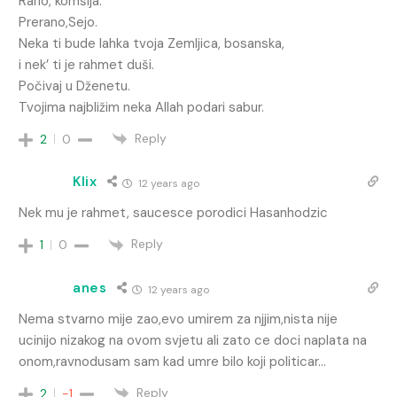
Rano, komšija.
Prerano,Sejo.
Neka ti bude lahka tvoja Zemljica, bosanska,
i nek’ ti je rahmet duši.
Počivaj u Dženetu.
Tvojima najbližim neka Allah podari sabur.
Reply
2
0
Klix
12 years ago
Nek mu je rahmet, saucesce porodici Hasanhodzic
Reply
1
0
anes
12 years ago
Nema stvarno mije zao,evo umirem za njjim,nista nije
ucinijo nizakog na ovom svjetu ali zato ce doci naplata na
onom,ravnodusam sam kad umre bilo koji politicar…
Reply
2
-1