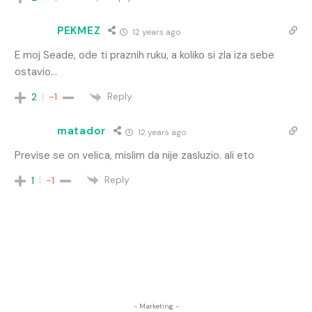
PEKMEZ
12 years ago
E moj Seade, ode ti praznih ruku, a koliko si zla iza sebe
ostavio…
Reply
2
-1
matador
12 years ago
Previse se on velica, mislim da nije zasluzio. ali eto
Reply
1
-1
- Marketing -