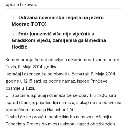
općina Lukavac.
Održana novinarska regata na jezeru
Modrac (FOTO)
Emir Junuzović više nije vijećnik u
Gradskom vijeću, zamijenila ga Elmedina
Hodžić
Komemoracija će biti obavljena u Komemorativnom centru
Tuzla, 8. Maja 2014. godine.
Ispraćaj i dženaza će se obaviti u četvrtak, 8. Maja 2014.
godine u 12:15 sati, uz podne namaz, ispred Prinčeve
džamije u Tuzli.
U Tabacima, ispraćaj i dženaza će se obaviti u 15:30 sati
ispred džamije, prije ikindija namaza, a ukop će se obaviti na
porodičnom mezarju Hasanhodžići.
Tevhid će se proučiti poslije ikindija namaza u džamiji u
Tabacima. Prevoz do mjesta ukopa i nazad obezbijeđen