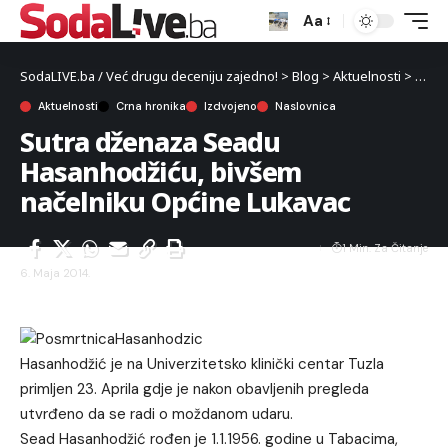
Aa
SodaLIVE.ba / Već drugu deceniju zajedno!
>
Blog
>
Aktuelnosti
>
Crna 
Aktuelnosti
Crna hronika
Izdvojeno
Naslovnica
Sutra dženaza Seadu
Hasanhodžiću, bivšem
načelniku Općine Lukavac
1 Min. Za Čitanje
6. Maja 2014.
Hasanhodžić je na Univerzitetsko klinički centar Tuzla
primljen 23. Aprila gdje je nakon obavljenih pregleda
utvrđeno da se radi o moždanom udaru.
Sead Hasanhodžić rođen je 1.1.1956. godine u Tabacima,