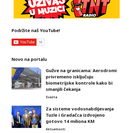
Podržite naš YouTube!
Novo na portalu
Gužve na granicama: Aerodromi
privremeno isključuju
biometrijske kontrole kako bi
smanjili čekanja
Svašta
Za sisteme vodosnabdijevanja
Tuzle i Gradačca izdvojeno
gotovo 14 miliona KM
Aktuelnosti