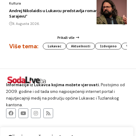
Kultura
Andrej Nikolaidis u Lukavcu predstavlja roman “Safari u
Sarajevu”
4. Augusta 2026.
Prikaži više
Više tema:
Lukavac
Aktuelnosti
Izdvojeno
Vlada
Informacije iz Lukavca kojima možete vjerovati.
Postojimo od
2009. godine i od tada smo najposjećeniji internet portal i
najutjecajniji medij na području općine Lukavac i Tuzlanskog
kantona.
O nama
Lukavac
Društvo
Crna hronika
Sport