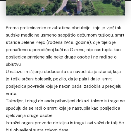
Prema preliminarnim rezultatima obdukcije, koje je vještak
sudske medicine usmeno saopštio dežurnom tužiocu, smrt
starice Jelene Pejić (roðena 1949. godine), čije tijelo je
pronaðeno u porodičnoj kući na Ozrenu, nije nastupila kao
posljedica primjene sile neke druge osobe i ne radi se o
ubistvu.
U nalazu i mišljenju obducenta se navodi da je starici, koja
je teški srčani bolesnik, pozlilo, da je pala i da je smrt
posljedica povrede koju je nakon pada zadobila u predjelu
vrata.
Takodjer, i drugi do sada pribavljeni dokazi tokom istrage ne
upućuju da se radi o smrti koja je nastupila kao posljedica
djelovanja druge osobe.
Istražni organi provode detaljnu istragu i svi važni detalji će
biti objavljeni sutra tokom dana.