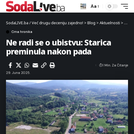
Aa
SodaLIVE.ba / Već drugu deceniju zajedno!
>
Blog
>
Aktuelnosti
>
Crna 
Crna hronika
Ne radi se o ubistvu: Starica
preminula nakon pada
1 Min. Za Čitanje
29. Juna 2025.