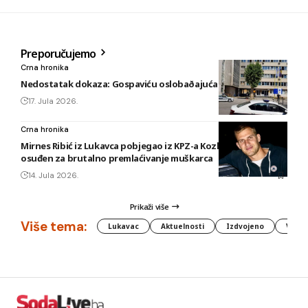
Preporučujemo
Crna hronika
Nedostatak dokaza: Gospaviću oslobaðajuća presuda
17. Jula 2026.
Crna hronika
Mirnes Ribić iz Lukavca pobjegao iz KPZ-a Kozlovac u Tuzli,
osuđen za brutalno premlaćivanje muškarca
14. Jula 2026.
Prikaži više
Više tema:
Lukavac
Aktuelnosti
Izdvojeno
Vlada