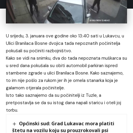
U srijedu, 3. januara ove godine oko 13:40 sati u Lukavcu, u
Ulici Branilaca Bosne dvojica tada nepoznatih počinitelja
pokušali su počiniti razbojništvo.
Kako se vidi na snimku, dva do tada nepoznata muškarca su
u sred dana pokušala su obiti automobil parkiran ispred
stambene zgrade u ulici Branilaca Bosne. Kako saznajemo,
to im nije pošlo za rukom jer ih je omela stanarka koja je
galamom otjerala počinitelje.
Isto tako saznajemo da su počinitelji iz Tuzle, a
pretpostavlja se da su istog dana napali staricu i oteli joj
torbu.
Općinski sud: Grad Lukavac mora platiti
štetu na vozilu koju su prouzrokovali psi