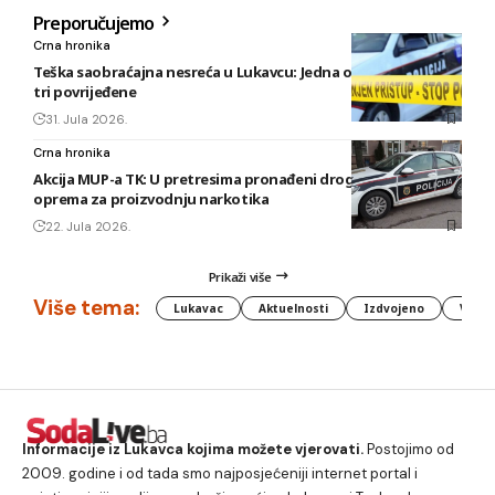
Preporučujemo
Crna hronika
Teška saobraćajna nesreća u Lukavcu: Jedna osoba poginula,
tri povrijeđene
31. Jula 2026.
Crna hronika
Akcija MUP-a TK: U pretresima pronađeni droga, oružje i
oprema za proizvodnju narkotika
22. Jula 2026.
Prikaži više
Više tema:
Lukavac
Aktuelnosti
Izdvojeno
Vlada
Informacije iz Lukavca kojima možete vjerovati.
Postojimo od
2009. godine i od tada smo najposjećeniji internet portal i