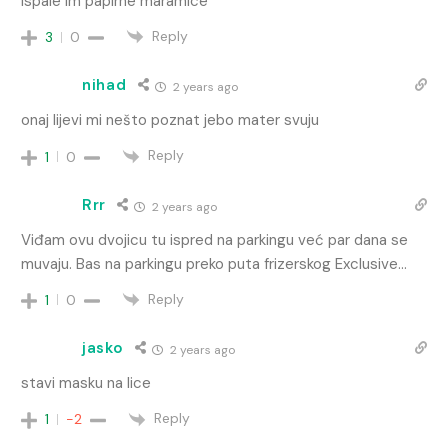
Ispale im papirne maramice
Reply
3
0
nihad
2 years ago
onaj lijevi mi nešto poznat jebo mater svuju
Reply
1
0
Rrr
2 years ago
Viđam ovu dvojicu tu ispred na parkingu već par dana se
muvaju. Bas na parkingu preko puta frizerskog Exclusive…
Reply
1
0
jasko
2 years ago
stavi masku na lice
Reply
1
-2