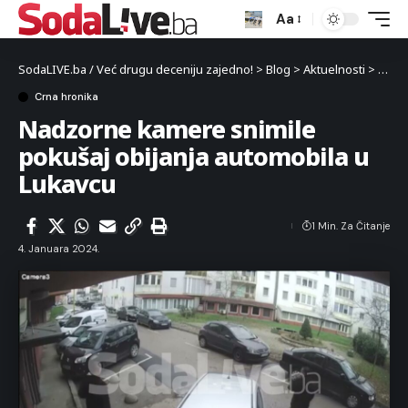
Aa
SodaLIVE.ba / Već drugu deceniju zajedno!
>
Blog
>
Aktuelnosti
>
Crna 
Crna hronika
Nadzorne kamere snimile
pokušaj obijanja automobila u
Lukavcu
1 Min. Za Čitanje
4. Januara 2024.