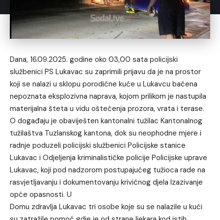
Dana, 16.09.2025. godine oko 03,00 sata policijski
službenici PS Lukavac su zaprimili prijavu da je na prostor
koji se nalazi u sklopu porodične kuće u Lukavcu bačena
nepoznata eksplozivna naprava, kojom prilikom je nastupila
materijalna šteta u vidu oštećenja prozora, vrata i terase.
O događaju je obaviješten kantonalni tužilac Kantonalnog
tužilaštva Tuzlanskog kantona, dok su neophodne mjere i
radnje poduzeli policijski službenici Policijske stanice
Lukavac i Odjeljenja kriminalističke policije Policijske uprave
Lukavac, koji pod nadzorom postupajućeg tužioca rade na
rasvjetljavanju i dokumentovanju krivičnog djela Izazivanje
opće opasnosti. U
Domu zdravlja Lukavac tri osobe koje su se nalazile u kući
su zatražile pomoć gdje je od strane ljekara kod istih