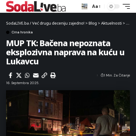
Aa
SodaLIVE.ba / Već drugu deceniju zajedno!
>
Blog
>
Aktuelnosti
>
Crna 
Crna hronika
MUP TK: Bačena nepoznata
eksplozivna naprava na kuću u
Lukavcu
1 Min. Za Čitanje
16. Septembra 2025.