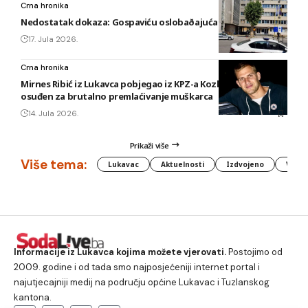
Crna hronika
Nedostatak dokaza: Gospaviću oslobaðajuća presuda
17. Jula 2026.
Crna hronika
Mirnes Ribić iz Lukavca pobjegao iz KPZ-a Kozlovac u Tuzli,
osuđen za brutalno premlaćivanje muškarca
14. Jula 2026.
Prikaži više
Više tema:
Lukavac
Aktuelnosti
Izdvojeno
Vlada
Informacije iz Lukavca kojima možete vjerovati.
Postojimo od
2009. godine i od tada smo najposjećeniji internet portal i
najutjecajniji medij na području općine Lukavac i Tuzlanskog
kantona.