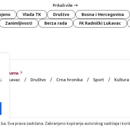
Prikaži više
ojeno
Vlada TK
Društvo
Bosna i Hercegovina
Zanimljivosti
Berza rada
FK Radnički Lukavac
O nama
Lukavac
Društvo
Crna hronika
Sport
Kultura
i
e
ba. Sva prava zadržana. Zabranjeno kopiranje autorskog sadržaja i koriš