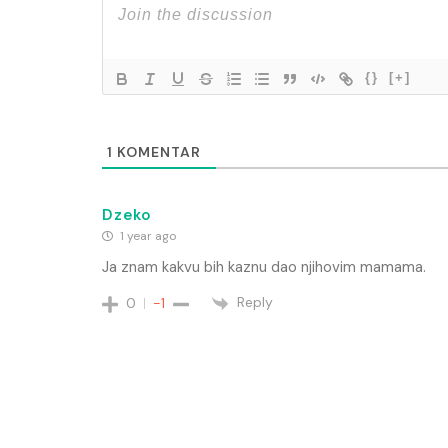
{}
[+]
1
KOMENTAR
Dzeko
1 year ago
Ja znam kakvu bih kaznu dao njihovim mamama.
Reply
0
-1