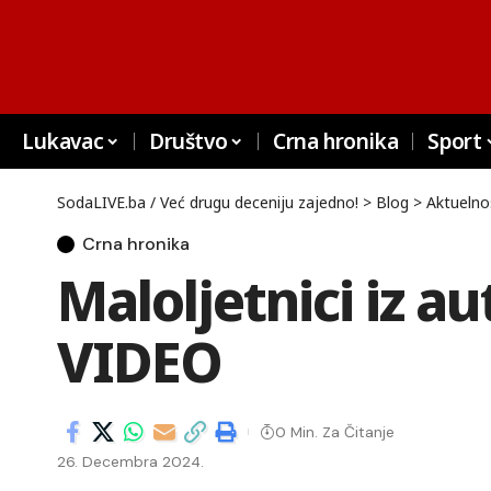
Lukavac
Društvo
Crna hronika
Sport
SodaLIVE.ba / Već drugu deceniju zajedno!
>
Blog
>
Aktuelno
Crna hronika
Maloljetnici iz a
VIDEO
0 Min. Za Čitanje
26. Decembra 2024.