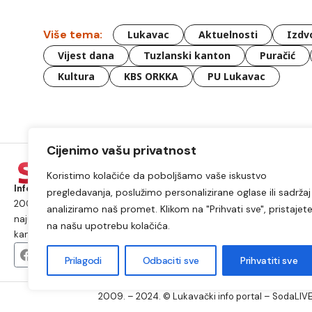
Više tema:
Lukavac
Aktuelnosti
Izdv
Vijest dana
Tuzlanski kanton
Puračić
Kultura
KBS ORKKA
PU Lukavac
Cijenimo vašu privatnost
Koristimo kolačiće da poboljšamo vaše iskustvo
Informacije iz Lukavca kojima možete vjerovati.
Postojimo od
pregledavanja, poslužimo personalizirane oglase ili sadržaj 
2009. godine i od tada smo najposjećeniji internet portal i
analiziramo naš promet. Klikom na "Prihvati sve", pristajet
najutjecajniji medij na području općine Lukavac i Tuzlanskog
na našu upotrebu kolačića.
kantona.
Prilagodi
Odbaciti sve
Prihvatiti sve
2009. – 2024. © Lukavački info portal – SodaLIVE.