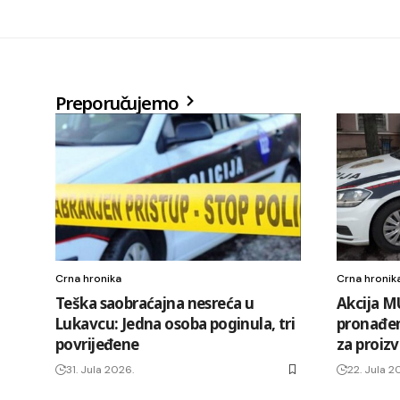
Preporučujemo
Crna hronika
Crna hronik
Teška saobraćajna nesreća u
Akcija M
Lukavcu: Jedna osoba poginula, tri
pronađen
povrijeđene
za proiz
31. Jula 2026.
22. Jula 2