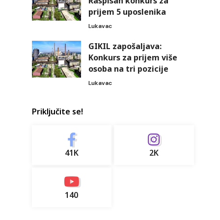
Raspisan konkurs za
prijem 5 uposlenika
Lukavac
GIKIL zapošaljava:
Konkurs za prijem više
osoba na tri pozicije
Lukavac
Priključite se!
41K
2K
140