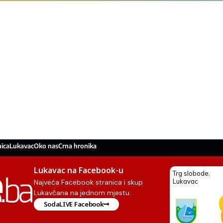
ica
Lukavac
Oko nas
Crna hronika
Lukavac na Facebook-u
Najveća Facebook stranica i skup
Lukavčana na jednom mjestu.
SodaLIVE Facebook