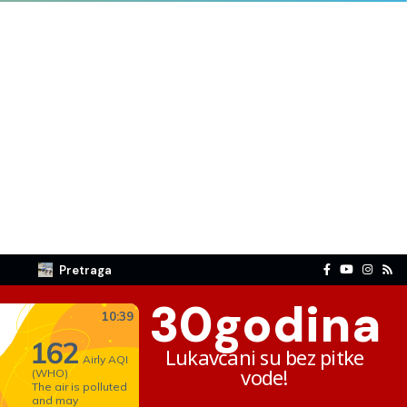
Pretraga
30
godina
Lukavčani su bez pitke
vode!