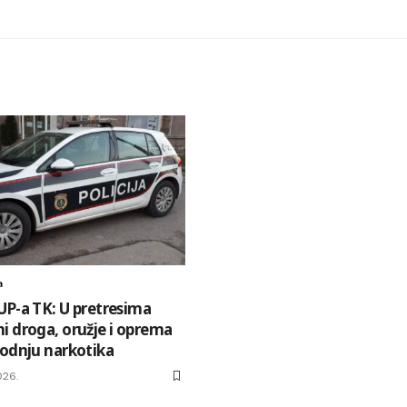
a
UP-a TK: U pretresima
i droga, oružje i oprema
vodnju narkotika
026.